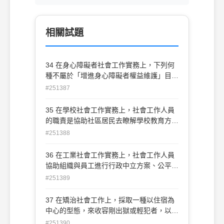
相關試題
34 在身心障礙者社會工作實務上，下列何
種不屬於「增進身心障礙者權益維護」目標
的福利措施？ (A)訂定身心障礙者受輔助宣
#251387
告及監護宣告之參考指標與後續服務措施
(B)強化身心障礙者區域性醫療復健服務網
35 在學校社會工作實務上，社會工作人員
絡及轉介服務機制 (C)發展身心障礙人權保
的職責是協助社區居民去瞭解學校教育方
障、身體安全、被剝奪學習、被限制自由等
案，改變那些不能滿足學生需要的社區情
#251388
評估指標 (D)中央主管機關會同目的事業主
境，這是採取何種工作模式？ (A)傳統臨床
管機關，鼓勵信託業者辦理身心障礙者財產
模式(B)學校變遷模式(C)社會互動模式(D)
36 在工業社會工作實務上，社會工作人員
信託
社區學校模式
協助組織與員工進行行政中立方案、公平政
策發展方案，以及預防工作歧視方案等肯定
#251389
行動方案，這是屬於何種類型服務方案？
(A)人力資源方案(B)諮商方案(C)社會及社
37 在矯治社會工作上，採取一種以住宿為
群變遷方案(D)多重服務方案
中心的型態，來收容剛出獄或輕犯者，以擔
任機構處遇與社區生活的中途轉換站，並透
#251390