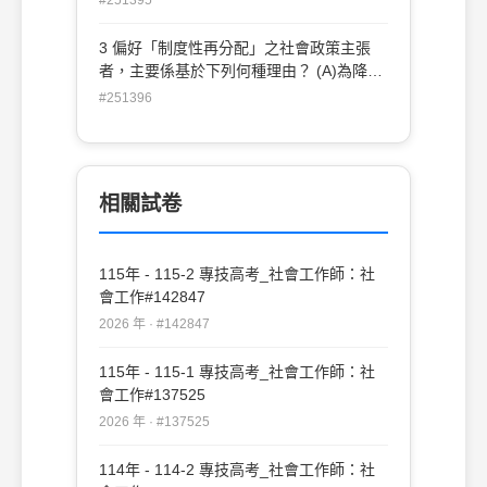
佳利益
3 偏好「制度性再分配」之社會政策主張
者，主要係基於下列何種理由？ (A)為降低
資本主義社會的成本(B)為增進資本主義社
#251396
會的安定和諧 (C)為彌補資本主義經濟結構
不公的缺失(D)為提升資本主義經濟運作的
效率
相關試卷
115年 - 115-2 專技高考_社會工作師：社
會工作#142847
2026 年 · #142847
115年 - 115-1 專技高考_社會工作師：社
會工作#137525
2026 年 · #137525
114年 - 114-2 專技高考_社會工作師：社