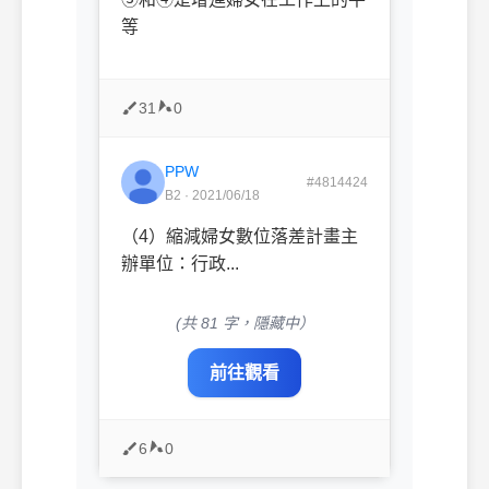
等
31
0
PPW
#4814424
B2 · 2021/06/18
（4）縮減婦女數位落差計畫主
辦單位：行政...
(共 81 字，隱藏中）
前往觀看
6
0