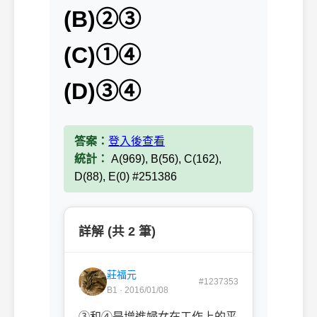
(B)②③
(C)①④
(D)③④
答案：
登入後查看
統計：
A(969), B(56), C(162),
D(88), E(0) #251386
詳解 (共 2 筆)
莊福元
#1237353
B1 · 2016/01/08
③和④是增進婦女在工作上的平