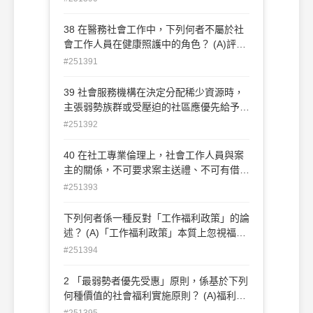
過各種服務，協助其及早適應社區。這是屬
於何種社區處遇方式？ (A)寄養家庭
38 在醫務社會工作中，下列何者不屬於社
（foster home） (B)中途之家（halfway
會工作人員在健康照護中的角色？ (A)評估
house） (C)觀護制度（probation） (D)更
病患心理和環境的優缺點 (B)在服務輸送上
#251391
生保護（after care）
與團隊合作，以確保每位團隊成員的知識和
技術，能被善加利用 (C)協助家屬合作參與
39 社會服務機構在決定分配稀少資源時，
治療，並協助病患善用醫療服務 (D)疾病診
主張弱勢族群或受壓迫的社區應優先給予資
斷與研擬治療計畫
源或服務的提供。請問這是採取何種分配正
#251392
義的標準？ (A)平等（equality） (B)需要
（need） (C)補償（compensation） (D)
40 在社工專業倫理上，社會工作人員與案
貢獻的多寡（contribution）
主的關係，不可要求案主送禮、不可有借貸
關係、不可發生性關係等，這是遵從何種社
#251393
會工作倫理守則？ (A)專業分際(B)守密(C)
追求社會正義(D)案主自決
下列何者係一種反對「工作福利政策」的論
述？ (A)「工作福利政策」本質上忽視福利
依賴問題的嚴重性 (B)「工作福利政策」強
#251394
調人們的工作福利權衍生新的福利依賴 (C)
「工作福利政策」忽視種族、性別不平等所
2 「最弱勢者優先受惠」原則，係基於下列
造成的貧窮問題 (D)「工作福利政策」是一
何種價值的社會福利實施原則？ (A)福利效
種保守的、反全球化潮流之不合時宜的政策
率(B)分配正義(C)公民基本權利(D)案主最
#251395