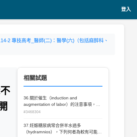
登入
- 114-2 專技高考_醫師(二)：醫學(六)（包括麻醉科、
相關試題
示不
36.關於催生（induction and
開
augmentation of labor）的注意事項，下
列敘述何者最不適當？ (A)人工破水可以
#3468304
加速產程約1～1.5小時
，
(B)misoprostol（prostaglandin E 1）用
37.妊娠糖尿病常合併羊水過多
來催生有子宮破裂風險 (C)當靜脈注射
（hydramnios），下列何者為較有可能之
oxytocin用來刺激子宮收縮時，其半衰期3