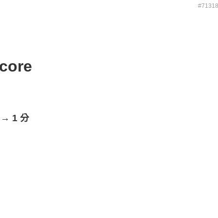
#7131
core
 → 1 分