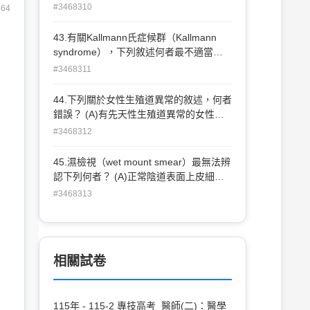
較少考慮使用子宮鏡來治 療？ (A)FIGO子
#3468310
864
宮肌瘤分期Type 0 (B)FIGO子宮肌瘤分期
Type 1 (C)FIGO子宮肌瘤分期Type 2
43.有關Kallmann氏症候群（Kallmann
(D)FIGO子宮肌瘤分期Type 3
syndrome），下列敘述何者最不適當？
(A)主要症狀為嗅覺缺失（anosmia）、性
#3468311
腺功能低下症（hypogonadism）與色盲
（color blindness） (B)男性發生率高於女
44.下列關於女性生殖道異常的敘述，何者
性 (C)女性患者通常表現原發性閉經
錯誤？ (A)有先天性生殖道異常的女性患
（primary amenorrhea） (D)女性患者抽
者，常常也併有泌尿系統的異常 (B)馬蹄
#3468312
血檢驗，通常FSH數值很高，但E 2數值
腎（horseshoe kidney）的發生率約為
很低
1/600 (C)有先天性生殖道異常的女性成年
45.濕檢視（wet mount smear）最無法辨
患者，可能併有單側或雙側的腎發育不全
認下列何者？ (A)正常陰道表面上皮細胞
（renal agenesis）狀況 (D)先天性泌尿道
(B)乳酸菌（lactobacilli） (C)細菌性陰道
#3468313
異常，可源自於輸尿管芽（ureteric bud）
炎（bacterial vaginosis） (D)淋病雙球菌
或後腎母細胞（metanephric blastema）
（Neisseria gonorrhoeae）
之異常
相關試卷
115年 - 115-2 專技高考_醫師(二)：醫學