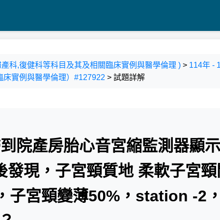
科,婦產科,復健科等科目及其及相關臨床實例與醫學倫理 )
>
114年 
實例與醫學倫理）#127922
> 試題詳解
產婦到院產房胎心音宮縮監測器顯
後發現，子宮頸質地 柔軟子宮頸
宮頸變薄50%，station -2