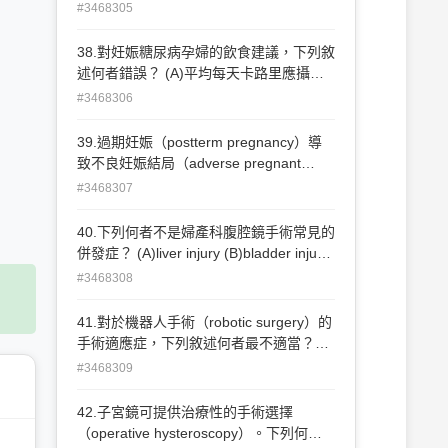
原因？ (A)因母體高血糖致內皮細胞滲漏
#3468305
～5分鐘停藥很快可緩解 (D)子宮收縮達到
(B)胎兒腎絲球對葡萄糖的再吸收 (C)羊水
150個Montevideo units為有效的催生，多
中的高葡萄糖濃度 (D)因胎兒高血糖導致
38.對妊娠糖尿病孕婦的飲食建議，下列敘
數產婦進入active phase
胎兒腸胃道狹窄或阻塞
述何者錯誤？ (A)平均每天卡路里應攝取
30～35 kcal/公斤 (B)根據美國婦產科醫學
#3468306
會（ACOG）建議，每天攝取的卡路里當
中，蛋白質應占約20% (C)根據美國婦產
39.過期妊娠（postterm pregnancy）導
科醫學會（ACOG）建議，每天的飲食中
致不良妊娠結局（adverse pregnant
碳水化合物的比例要越低越好，以維持適
outcome）不包括下列那 一情況？ (A)羊
#3468307
當的 血糖值 (D)根據美國婦產科醫學會
水過多（polyhydramnios） (B)子癇前症
（ACOG）建議，每天攝取的卡路里當
（preeclampsia） (C)肩難產（shoulder
40.下列何者不是婦產科腹腔鏡手術常見的
中，脂肪應占約40%
dystocia） (D)產後出血（postpartum
併發症？ (A)liver injury (B)bladder injury
hemorrhage）
(C)great vessel injury (D)thermal injury
#3468308
41.對於機器人手術（robotic surgery）的
手術適應症，下列敘述何者最不適當？
(A)子宮肌瘤手術 (B)輸卵管重建手術 (C)
#3468309
骨盆重建手術 (D)第二期子宮頸癌
42.子宮鏡可提供治療性的手術選擇
（operative hysteroscopy）。下列何者