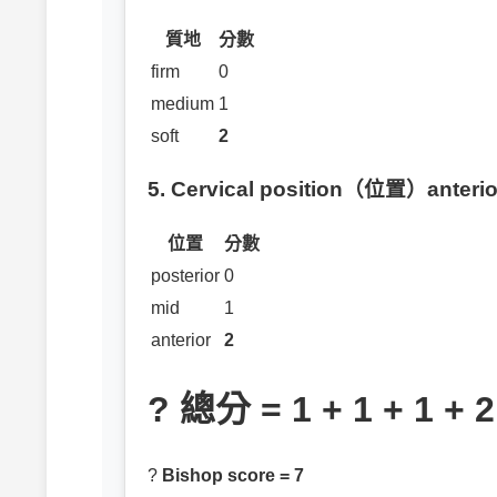
質地
分數
firm
0
medium
1
soft
2
5. Cervical position（位置）anteri
位置
分數
posterior
0
mid
1
anterior
2
?
總分 = 1 + 1 + 1 + 2
?
Bishop score = 7