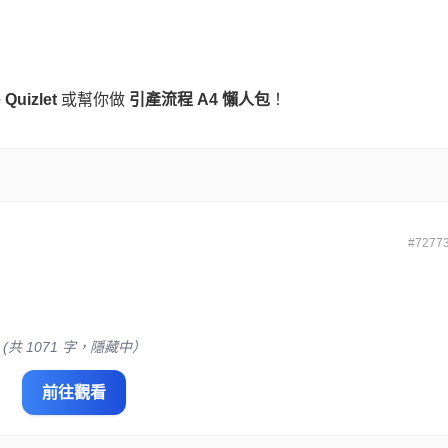
）
 Quizlet
或幫你做
引產流程 A4 懶人包
！
#7277
(共 1071 字，隱藏中）
前往觀看