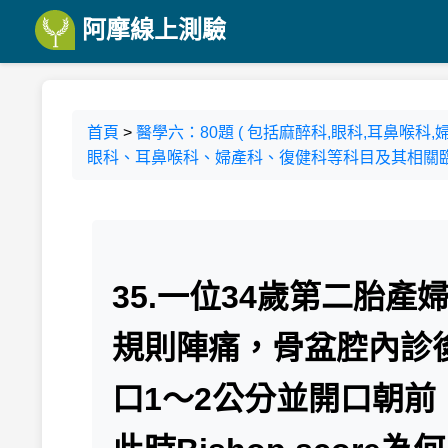
阿摩線上測驗
首頁
>
醫學六：80題 ( 包括麻醉科,眼科,耳鼻喉
眼科、耳鼻喉科、婦產科、復健科等科目及其相關臨床
35.一位34歲第二胎
規則陣痛，骨盆腔內診
口1～2公分並開口朝前，子