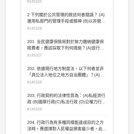
競爭程度高 (B)公部門不具交易制度；私部
#145325
門具交易制度 (C)公部門的所有權明確；私
部門的所有權模糊 (D)公部門具政治責任；
2 下列關於公共管理的敘述何者錯誤？ (A)
私部門不具政治責任
運用私部門的管理手段或精神 (B)以非營利
為目的 (C)需要高度的政治技巧 (D)主張公
#145326
共服務完全市場化
201. 全民健康保險局對於無力繳納健康保
險費者，應該採取下列何措施？(A)逕行解
約 (B)拒絕健康保險給付(C)拒發健康保險
#145327
卡 (D)應該給予適當之救助
202. 依據現行地方制度法，以下何者並非
「具公法人地位之地方自治團體」？(A)省
(B) 縣 (C)縣轄市 (D)鄉、鎮
#145328
203. 行政契約的法律性質為：(A)私經濟行
政 (B)國庫行政(C)私法行政 (D)公權力行
政
#145329
204. 行政行為有多種同樣能達成目的之方
法時，應選擇對人民權益損害最少者，此