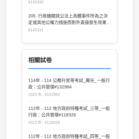
係何種法律原則之應用？(A)衡平原則 (B)比
#145330
例原則 (C)誠信原則 (D)平等原則
205. 行政機關就公法上具體事件所為之決
定或其他公權力措施而對外直接發生效果
之單方行政行為，其相對人雖非特定，但依
#145331
一般性特徵可得確定其範圍者，稱為： (A)
一般規則 (B)一般處分 (C)特殊規則 (D)特
殊處分
相關試卷
114年 - 114 公務升官等考試_薦任_一般行
政：公共管理#132984
2025 年 · #132984
112年 - 112 地方政府特種考試_三等_一般
行政：公共管理#118326
2023 年 · #118326
112年 - 112 地方政府特種考試_四等_一般