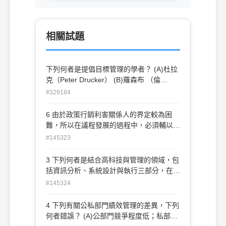
相關試題
下列何者是提倡目標管理的學者？ (A)杜拉
克（Peter Drucker） (B)羅森布 （倫
David Rosenbloom） (C)馬師婁（A.
#329184
Maslow） (D)赫茲博格（F. Herzberg）
6 由於政策行銷利害關係人的界定較為困
難，所以在議程發展的過程中，必須輔以何
種概念來協助政策行銷策略的思考？ (A)系
#145323
統議程 (B)制度議程 (C)政策網絡 (D)政策
論證
3 下列何者是結合高科技與管理的領域，包
括資訊分析、系統設計與執行三部分，在管
理上支援決策制定過程？ (A)管理資訊系統
#145324
(MIS) (B)行政管理資訊系統(PMIS) (C)電子
資料處理系統(EDP) (D)設計自動化(RA)
4 下列有關公私部門績效管理的差異，下列
何者錯誤？ (A)公部門競爭程度低；私部門