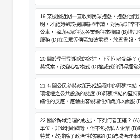
19 某機關近期一直收到民眾抱怨，抱怨他
明，才能夠到該機關臨櫃申請，對民眾非常不方
公車，協助民眾往返各業務往來機關 (B)增
服務 (D)在民眾等候區加裝電視、放置書報
20 關於學習型組織的敘述，下列何者錯誤？ (
與探索，改變心智模式 (D)權威式的領導經
21 有關公民參與政策形成過程中的鄰避情結
環境權之公共設施的態度 (B)鄰避情結的堅
緒性的反應，應藉由客觀理性知識加以說服 (
22 關於跨域治理的敘述，下列何者正確？ 
單位、非營利組織等，但不包括私人企業 (B
特質，故排除了政治性的課題 (D)跨域治理