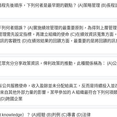
程先後順序，下列何者是最早期的觀點？ (A)策略管理 (B)長程
下列何者錯誤？ (A)實施績效管理的最重要原則，為得到上層管
效管理需先設定指標，再建立組織的使命 (C)在績效資訊蒐集方面
訊的客觀性 (D)在績效結果的回饋方面，最重要的是將回饋的訊
民眾充分分享政策資訊，俾利政策的推動，此種關係稱為： (A)
，具有公共服務使命，收入盈餘並未分配給員工，反而是持續投入並
來自其他外部力量的影響，某甲參加的 A 組織最符合下列何項
 (D)跨國企業
wledge）？ (A)經驗 (B)判例 (C)專書 (D)法律