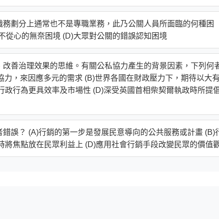
且職務劃分上通常也不是專職業務，此乃公關人員所面臨的何種困
C)力不從心的無奈困境 (D)大眾對公關的錯誤認知困境
力、改善治理效果的思維。有關公私協力產生的背景因素，下列何
的協力，來因應多元的需求 (B)世界各國在財政壓力下，期待以大
使行政行為更具效率及市場性 (D)深受英國首相柴契爾執政時所提
錯誤？ (A)行銷的第一步是發展民意導向的公共服務或計畫 (B)
通時將焦點放在民眾利益上 (D)應用社會行銷手段改變民眾的價值