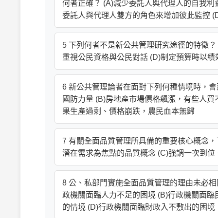
何者正確？ (A)減少委託人與代理人的自我利
委託人與代理人雙方的角色來增加彼此監控 (
5 下列何者不是新公共管理研究途徑的特徵？ (
重視公民資格與公民對話 (D)制定預算時以績
6 新公共管理論者在面對下列何種情境時，會
國防力量 (B)房地產市場價格飆漲，有些人買
果生產過剩、價格崩跌，農民血本無歸
7 有關全面品質管理所具備的重要核心概念，下
潛在需求為焦點的品質概念 (C)強調一次到
8 公、私部門實施全面品質管理的理由未必相
政機關面臨人力不足的困境 (B)行政機關面
的情境 (D)行政機關面臨財政入不敷出的困境