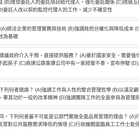
益 (B)增加委託人的委託項目給代理人，強化委託關係 (C)透過互
D)委託人改以契約監控代理人的工作，減少不確定性
A)師法企業的管理實務與技術 (B)強調政府分權化與降低成本 (C
效為基礎
建議政府介入干預，直接提供服務？ (A)基於國家安全，需要強
不起房子 (C)高速公路客運公司中有一家經營不善，宣布停駛 (D)
列何者錯誤？ (A)強調工作與人性的整合管理哲學 (B)以滿足
位、畢其功於一役的改革精神 (D)強調團隊工作的全面參與為管理
同，下列何者最不可能是公部門實施全面品質管理的理由？ (A)
臨民眾對公共服務需求降低的情境 (C)行政機關面臨員工工作士氣