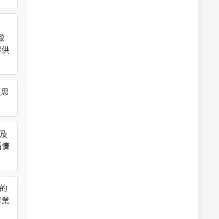
駁
提供
反思
權及
種情
內的
專業