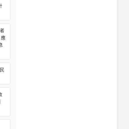
計
理者
，應
息
公民
改
類