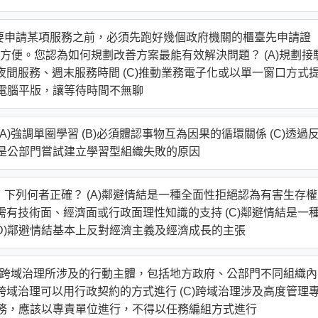
們要申請某項服務之前，必須先跑好幾個政府機關的櫃臺先申請證
便。您認為如何規劃改善方案最能有效解決問題？ (A)規劃接
加夜間服務、週末服務時間 (C)推動業務電子化或以單一窗口方式
、電腦平版，讓等待時間不無聊
A)強調單圈學習 (B)必須體認事物互為因果的循環關係 (C)透過
常是公部門嘗試建立學習型組織失敗的原因
，下列何者正確？ (A)鄰避情結是一種全面性拒絕認為有害生存
持需有技術面、經濟面或行政面理性知識的支持 (C)鄰避情結是一
D)鄰避情結基本上反對經濟主義及經濟成長的主張
(A)跨域治理所涉及的行動主體，包括地方政府、公部門不同組織
)跨域治理可以用行政契約的方式進行 (C)跨域治理涉及高度管理
事務，應該以專責單位進行，不得以任務編組方式進行