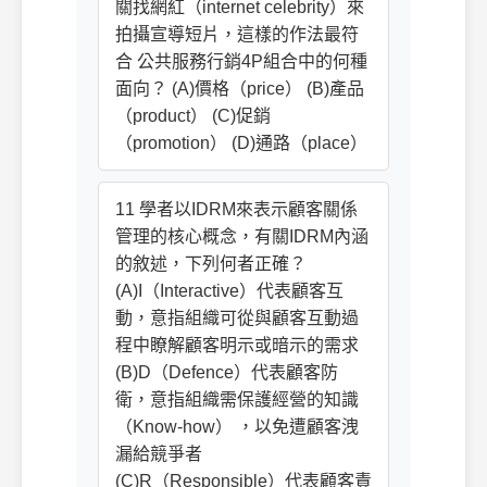
關找網紅（internet celebrity）來
拍攝宣導短片，這樣的作法最符
合 公共服務行銷4P組合中的何種
面向？ (A)價格（price） (B)產品
（product） (C)促銷
（promotion） (D)通路（place）
11 學者以IDRM來表示顧客關係
管理的核心概念，有關IDRM內涵
的敘述，下列何者正確？
(A)I（Interactive）代表顧客互
動，意指組織可從與顧客互動過
程中瞭解顧客明示或暗示的需求
(B)D（Defence）代表顧客防
衛，意指組織需保護經營的知識
（Know-how） ，以免遭顧客洩
漏給競爭者
(C)R（Responsible）代表顧客責