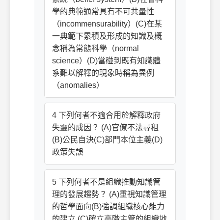
學的典範通常具有不可共量性
（incommensurability）(C)在某
一典範下累積及形成的知識及概
念稱為常態科學（normal
science）(D)當碰到既有知識體
系難以解釋的現象時稱為異例
（anomalies）
4 下列何者不適合用於解釋政府
失靈的成因？ (A)官僚不法尋租
(B)公民自決(C)部門本位主義(D)
政策失誤
5 下列何者不是組織推動知識管
理的發展趨勢？ (A)重視知識管理
的哲學面向(B)強調組織核心能力
的建立 (C)確立高階主管的組織地