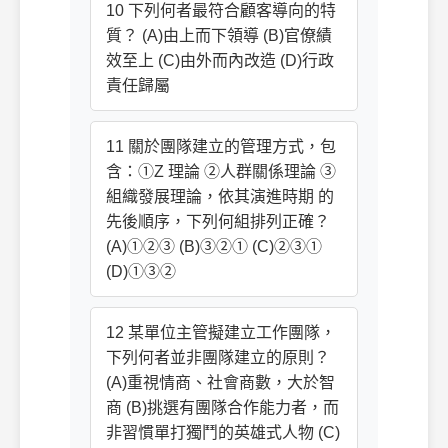
10 下列何者最符合顧客導向的特
質？ (A)由上而下領導 (B)官僚績
效至上 (C)由外而內改造 (D)行政
責任歸屬
11 關於團隊建立的管理方式，包
含：①Z 理論 ②人群關係理論 ③
組織發展理論，依其演進時期 的
先後順序，下列何組排列正確？
(A)①②③ (B)③②① (C)②③①
(D)①③②
12 某單位主管擬建立工作團隊，
下列何者並非團隊建立的原則？
(A)重視情商、社會商數，大於智
商 (B)挑選有團隊合作能力者，而
非習慣單打獨鬥的英雄式人物 (C)