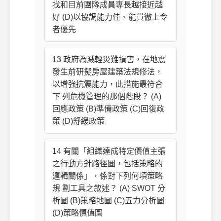
找和目前團隊成員專長越接近越
好 (D)以協調能力佳、能貫徹上令
者優先
13 政府為減輕災難損害，在地震
發生前研擬房屋建築法規修法，
以增強抗震能力，此措施最符合
下 列危機管理的那個階段？ (A)
回應政策 (B)準備政策 (C)回復政
策 (D)舒緩政策
14 有關「組織達成特定價值主張
之行動方針路徑圖，包括策略的
邏輯關係」，係對下列何項策略
規 劃工具之敘述？ (A) SWOT 分
析圖 (B)策略地圖 (C)五力分析圖
(D)策略價值圖