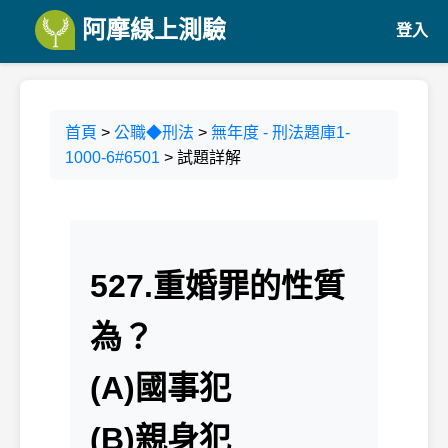
阿摩線上測驗
登入
首頁
>
公職◆刑法
>
無年度 - 刑法題庫1-
1000-6#6501
> 試題詳解
527.重婚罪的性質
為？
(A)國事犯
(B)親身犯