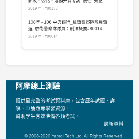
郵政、公路、港務升資考試_薦任_矯正、
法制：刑法#80153
2019 年 · #80153
108年 - 108 中央銀行_駐衛警察隊隊員甄
選_駐衛警察隊隊員：刑法概要#80014
2019 年 · #80014
阿摩線上測驗
提供最完整的考試資料庫，包含歷年試題、詳
解、申論題等學習資源，
幫助學生有效準備各類考試。
最新資料
© 2008-2026 Yamol Tech Ltd. All Rights Reserved.