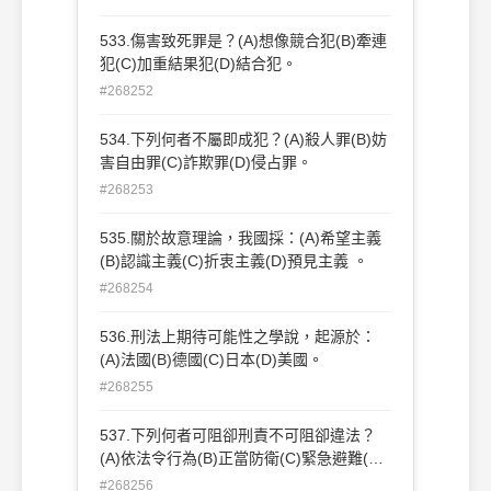
533.傷害致死罪是？(A)想像競合犯(B)牽連
犯(C)加重結果犯(D)結合犯。
#268252
534.下列何者不屬即成犯？(A)殺人罪(B)妨
害自由罪(C)詐欺罪(D)侵占罪。
#268253
535.關於故意理論，我國採：(A)希望主義
(B)認識主義(C)折衷主義(D)預見主義 。
#268254
536.刑法上期待可能性之學說，起源於：
(A)法國(B)德國(C)日本(D)美國。
#268255
537.下列何者可阻卻刑責不可阻卻違法？
(A)依法令行為(B)正當防衛(C)緊急避難(D)
精神障礙 。
#268256