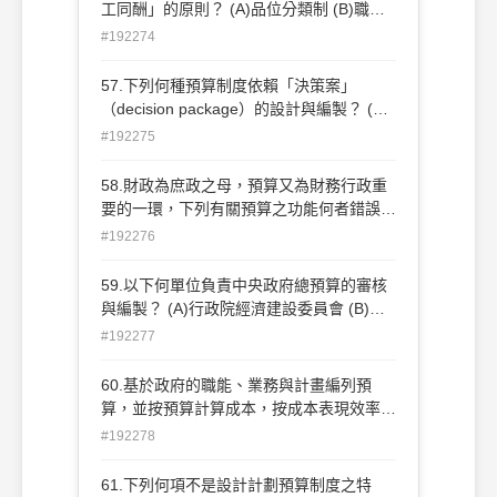
工同酬」的原則？ (A)品位分類制 (B)職位
分類制 (C)資位制 (D)官職分立制
#192274
57.下列何種預算制度依賴「決策案」
（decision package）的設計與編製？ (A)
績效預算制度 (B)設計計劃預算制度 (C)零
#192275
基預算制度 (D)總額預算制度
58.財政為庶政之母，預算又為財務行政重
要的一環，下列有關預算之功能何者錯誤？
(A)具有協調行政與司法機關的功能 (B)具有
#192276
政府財務統制的功能 (C)具有立法機關監督
行政機關的功能 (D)具有實現經濟政策的功
59.以下何單位負責中央政府總預算的審核
能
與編製？ (A)行政院經濟建設委員會 (B)行
政院主計處 (C)立法院 (D)審計部
#192277
60.基於政府的職能、業務與計畫編列預
算，並按預算計算成本，按成本表現效率，
依效率原則進行考核；此種精神的預算制度
#192278
為： (A)單式預算制度 (B)複式預算制度 (C)
績效預算制度 (D)零基預算制度
61.下列何項不是設計計劃預算制度之特