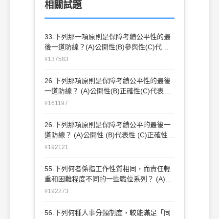
相關試題
33.下列那一項原則是保障考績公平性的最
後一道防線？(A)公開性(B)參與性(C)代表
性(D)可申訴性
#137583
26 下列那項原則是保障考績公平性的最後
一道防線？ (A)公開性(B)正確性(C)代表性
(D)可申訴性
#161197
26.下列那項原則是保障考績公平的最後一
道防線？ (A)公開性 (B)代表性 (C)正確性
(D)可申訴性
#192121
55.下列何者係指工作性質相同，而責任輕
重和困難程度不同的一些職位系列？ (A)職
系 (B)職級 (C)職組 (D)職門
#192273
56.下列何種人事分類制度，較能滿足「同