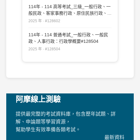
114年 - 114 高等考試_三級_一般行政、一
般民政、客家事務行政、原住民族行政、人
事行政、法律廉政：行政學#128602
2025 年 · #128602
114年 - 114 普通考試_一般行政、一般民
政、人事行政：行政學概要#128504
2025 年 · #128504
阿摩線上測驗
提供最完整的考試資料庫，包含歷年試題、詳
解、申論題等學習資源，
幫助學生有效準備各類考試。
最新資料