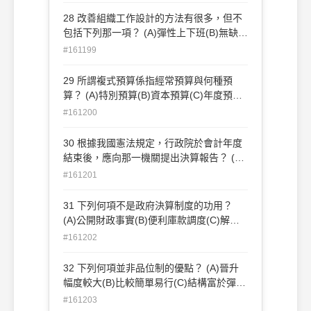
28 改善組織工作設計的方法有很多，但不
包括下列那一項？ (A)彈性上下班(B)無缺點
計畫(C)工作擴大化(D)德菲作業法
#161199
29 所謂複式預算係指經常預算與何種預
算？ (A)特別預算(B)資本預算(C)年度預算
(D)基金預算
#161200
30 根據我國憲法規定，行政院於會計年度
結束後，應向那一機關提出決算報告？ (A)
監察院(B)考試院(C)司法院(D)立法院
#161201
31 下列何項不是政府決算制度的功用？
(A)公開財政事實(B)便利庫款調度(C)解除
政府財務責任(D)作為編製下年度預算之參
#161202
考
32 下列何項並非品位制的優點？ (A)晉升
幅度較大(B)比較簡單易行(C)結構富於彈性
(D)強調同工同酬
#161203