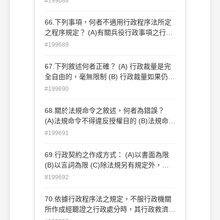
#199688
機關管轄 (C)由受理在先之機關管轄 (D)由
數行政機關共同管轄
66.下列事項，何者不適用行政程序法所定
之程序規定？ (A)有關兵役行政事項之行為
(B)有關稅捐行政事項之行為 (C)有關駕照
#199689
核發事項之行為 (D)有關私權爭執之行政裁
決程序
67.下列敘述何者正確？ (A) 行政裁量是完
全自由的，毫無限制 (B) 行政裁量如果仍在
法律規定之範圍內，無論如何均屬合法 (C)
#199690
行政裁量雖在法律規定之範圍內，若違反比
例原則或平等原則，仍屬違法 (D)一般行政
68.關於法規命令之敘述，何者為錯誤？
裁量仍應受司法審查，而不確定法律概念之
(A)法規命令不得違反授權目的 (B)法規命令
判斷則完全不受司法審查
不得違反母法授權之範圍 (C)法規命令不得
#199691
增加法律所無之限制 (D)法規命令得再授權
其他機關另訂法規命令
69.行政契約之作成方式： (A)以書面為限
(B)以言詞為限 (C)除法規另有規定外，應
以書面為之 (D)任何形式均可
#199692
70.依據行政程序法之規定，不服行政機關
所作成經聽證之行政處分時，其行政救濟程
序應如何進行？ (A) 經訴願程序或其他法定