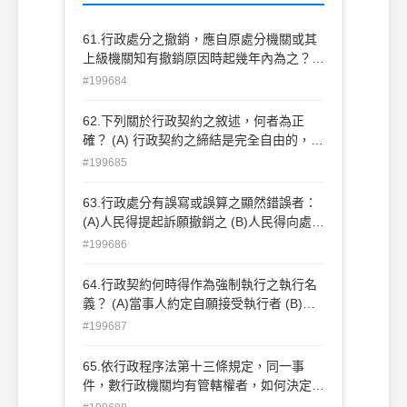
61.行政處分之撤銷，應自原處分機關或其
上級機關知有撤銷原因時起幾年內為之？
(A) 一年 (B) 二年 (C) 三年 (D) 五年
#199684
62.下列關於行政契約之敘述，何者為正
確？ (A) 行政契約之締結是完全自由的，毫
無限制 (B) 只要不違反法律優位原則，行政
#199685
契約之締結無論如何均屬合法 (C) 行政契約
之締結若違反平等原則，仍屬違法 (D) 行政
63.行政處分有誤寫或誤算之顯然錯誤者：
處分應受司法審查，但行政契約之締結則完
(A)人民得提起訴願撤銷之 (B)人民得向處分
全不受司法審查
機關申請更正之 (C)該處分無效 (D)處分機
#199686
關得依職權撤銷之
64.行政契約何時得作為強制執行之執行名
義？ (A)當事人約定自願接受執行者 (B)經
仲裁者 (C)經公證者 (D)經聽證程序締結者
#199687
65.依行政程序法第十三條規定，同一事
件，數行政機關均有管轄權者，如何決定管
轄？ (A)由上級機關管轄 (B)由較近之轄區