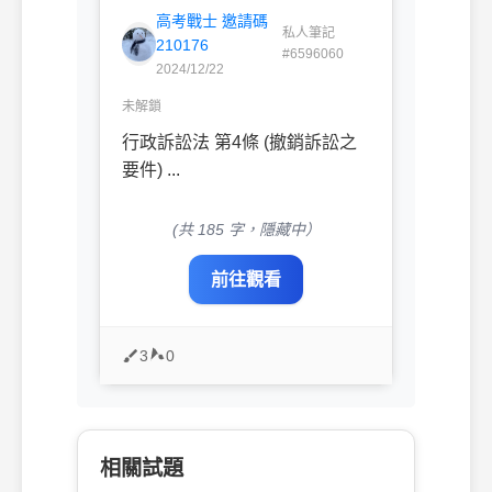
高考戰士 邀請碼
私人筆記
210176
#6596060
2024/12/22
未解鎖
行政訴訟法 第4條 (撤銷訴訟之
要件) ...
(共 185 字，隱藏中）
前往觀看
3
0
相關試題