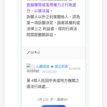
逾越權限或濫用權力之行政處
分，以違法論。
訴願人以外之利害關係人，認為
第一項訴願決定，損害其權利或
法律上之 利益者，得向行政法
院提起撤銷訴訟。
56
0
心願成就 ★ 莫忘初衷
#739049
B2 · 2013/11/10
第 4條人民因中央或地方機關之
違法行政處...
(共 131 字，隱藏中）