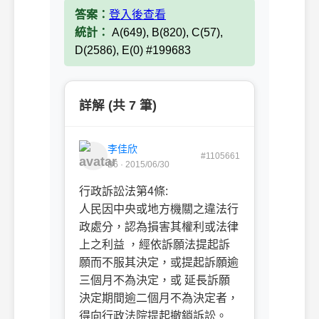
答案：
登入後查看
統計：
A(649), B(820), C(57),
D(2586), E(0) #199683
詳解 (共 7 筆)
李佳欣
#1105661
B6 · 2015/06/30
行政訴訟法第4條:
人民因中央或地方機關之違法行
政處分，認為損害其權利或法律
上之利益 ，經依訴願法提起訴
願而不服其決定，或提起訴願逾
三個月不為決定，或 延長訴願
決定期間逾二個月不為決定者，
得向行政法院提起撤銷訴訟。