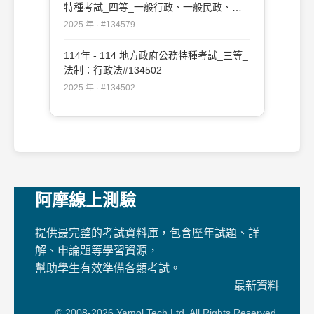
特種考試_四等_一般行政、一般民政、客
家事務行政、戶政、原住民族行政、社會行
2025 年 · #134579
政、勞工行政、社會工作、教育行政、人事
行政、法律廉政、財經廉政：行政法概要
114年 - 114 地方政府公務特種考試_三等_
#134579
法制：行政法#134502
2025 年 · #134502
阿摩線上測驗
提供最完整的考試資料庫，包含歷年試題、詳
解、申論題等學習資源，
幫助學生有效準備各類考試。
最新資料
© 2008-2026 Yamol Tech Ltd. All Rights Reserved.