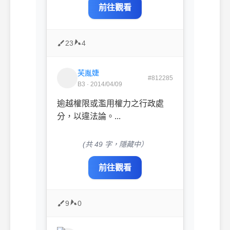
前往觀看
23
4
芙胤婕
#812285
B3 · 2014/04/09
逾越權限或濫用權力之行政處
分，以違法論。...
(共 49 字，隱藏中）
前往觀看
9
0