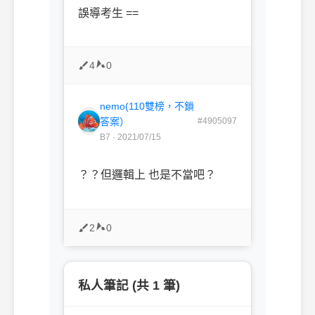
誤導考生 ==
4
0
nemo(110雙榜，不鎖
答案）
#4905097
B7 · 2021/07/15
？？但邏輯上 也是不當吧？
2
0
私人筆記 (共 1 筆)