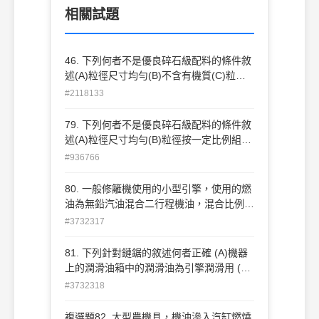
相關試題
46. 下列何者不是優良碎石級配料的條件敘
述(A)粒徑尺寸均勻(B)不含有機質(C)粒徑
按一定比例組成(D) 不含粉土沉泥。
#2118133
79. 下列何者不是優良碎石級配料的條件敘
述(A)粒徑尺寸均勻(B)粒徑按一定比例組成
(C)不含粉土沉泥(D)不含有 機質。
#936766
80. 一般修籬機使用的小型引擎，使用的燃
油為無鉛汽油混合二行程機油，混合比例為
(A)5：1 (B)15：1 (C)25：1 (D)35：1 。
#3732317
81. 下列針對鏈鋸的敘述何者正確 (A)機器
上的潤滑油箱中的潤滑油為引擎潤滑用 (B)
鋸喬木粗側枝時應一刀鋸斷 (C)發動引擎時
#3732318
應先關上阻風開關 (D)鋸木時應用力施壓鏈
鋸於木頭上以增加效率 。
複選題82. 大型農機具，機油滲入汽缸燃燒