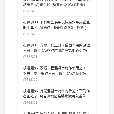
結果會 (A)冒黑煙 (B)冒藍煙 (C)消耗機油
(D)馬力增大 。
#3732319
複選題83. 下列哪些為用以檢驗水平或垂直
的工具？ (A)鉛錘 (B)墨線儀 (C)平板儀 (D)
水準器 。
#3732320
複選題84. 有關下列工具、儀器作用的原理
何者正確？ (A)鉛錘作用原理為地心引力(B)
氣泡水準器之作用原理是浮力 (C)墨斗的作
#3732321
用原理為推力 (D)噴霧器的作用原理為壓力
。
複選題85. 景觀工程混凝土施作使用之工、
器具，以下敘述何者正確？ (A)混凝土施作
量測距離尺寸最常用鋼捲尺 (B)坍度模具平
#3732322
截圓錐體，頂端直徑為102mm，底端直徑
為 203mm (C)坍度試驗所使用之搗棒，其
複選題86. 有關混凝土特性的敘述，下列何
直徑為 16cm(D)混凝土舖面初凝前可使用
者正確？ (A)台灣地區袋裝水泥每包重量為
海綿抹刀抹出粗面，使水合作用進行順利
25 ㎏ (B)水泥因進行水化而逐漸失去塑
#3732323
。
性，開始失去塑性時稱為初凝(C)降低用水
量可以得到密度高的混凝土 (D)土木工程應
複選題87. 達到混凝土經濟用漿量之策略，