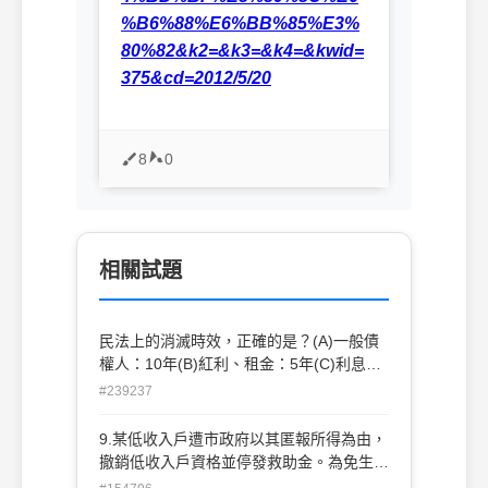
%B6%88%E6%BB%85%E3%
80%82&k2=&k3=&k4=&kwid=
375&cd=2012/5/20
8
0
相關試題
民法上的消滅時效，正確的是？(A)一般債
權人：10年(B)紅利、租金：5年(C)利息、
贍養費：2年(D)飲食費、住宿費：5年
#239237
9.某低收入戶遭市政府以其匿報所得為由，
撤銷低收入戶資格並停發救助金。為免生活
陷入困境，得向高等行政法院提起下列何種