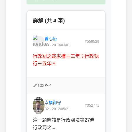
詳解 (共 4 筆)
曾心怡
#559529
B3 · 2013/03/01
行政罰之裁處權－三年；行政執
行－五年。
103
4
幸福御守
#352771
B2 · 2012/05/21
這一題應該是行政罰法第27條
行政罰之...