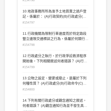
#154796
訴訟，使市府恢復其權利？ (A)撤銷訴訟(B)
課予義務訴訟(C)確認訴訟(D)一般給付訴訟
10.地政事務所所為准予土地買賣之過戶登
記，係屬於： (A)行政契約(B)行政處分(C)
行政命令(D)事實行為
#154797
11.行政機關為限制行車速度而於特定路段
豎立速限交通標誌之行為，係屬於何類行政
行為？ (A)法規命令(B)行政契約(C)事實行
#154798
為(D)行政處分
12.行政處分之執行，於行政爭訟救濟程序
開始後，下列相關敘述何者錯誤？ (A)行政
法院在一定要件得命停止執行(B)原則上不
#154799
停止執行 (C)訴願機關必要時得命停止執行
(D)不得請求行政法院裁定假處分
13.公物之設定、變更或廢止，是屬於下列
何種性質？ (A)行政處分(B)行政命令(C)行
政指導(D)行政契約
#154800
14.下列有關行政處分或觀念通知之敘述，
何者錯誤？ (A)觀念通知行為並不發生具體
的法律效果，非屬行政處分 (B)觀念通知，