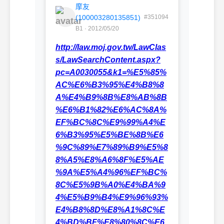
摩友
(100003280135851)
#351094
B1 · 2012/05/20
http://law.moj.gov.tw/LawClas
s/LawSearchContent.aspx?
pc=A0030055&k1=%E5%85%
AC%E6%B3%95%E4%B8%8
A%E4%B9%8B%E8%AB%8B
%E6%B1%82%E6%AC%8A%
EF%BC%8C%E9%99%A4%E
6%B3%95%E5%BE%8B%E6
%9C%89%E7%89%B9%E5%8
8%A5%E8%A6%8F%E5%AE
%9A%E5%A4%96%EF%BC%
8C%E5%9B%A0%E4%BA%9
4%E5%B9%B4%E9%96%93%
E4%B8%8D%E8%A1%8C%E
4%BD%BF%E8%80%8C%E6