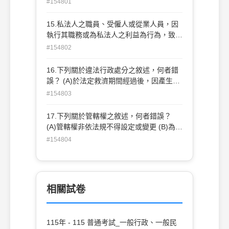
#154801
其通知亦屬於意思表示，為對人之一般處分
(C)行政機關對請求釋示法令疑義，以通知
15.私法人之職員、受僱人或從業人員，因
表示其意見作為解答，尚不發生具體的法律
執行其職務或為私法人之利益為行為，致使
效果，不能謂為行政處分 (D)行政機關所為
私法人違反行政法上義務應受處罰者，私法
#154802
單純事實敘述或理由，並非對人民之請求有
人之董事或其他有代表權之人，如對該行政
所准駁，屬觀念通知之性質
法上義務之違反，因故意或重大過失，未盡
16.下列關於違法行政處分之敘述，何者錯
其防止義務時，除法律或自治條例另有規定
誤？ (A)於法定救濟期間經過後，因產生形
外，應如何處斷？ (A)免予處罰(B)追繳該期
式確定力，故原處分機關不得撤銷之 (B)在
#154803
間之所得 (C)應並受同一規定罰鍰之處罰
一定期間內得由原處分機關依職權撤銷 (C)
(D)減免其處罰
撤銷之範圍視情形可及於全部或一部 (D)上
17.下列關於管轄權之敘述，何者錯誤？
級機關亦享有撤銷權
(A)管轄權非依法規不得設定或變更 (B)為公
權力之一環 (C)特殊情形得由當事人合意決
#154804
定管轄之機關 (D)行政機關之組織法規變更
管轄權之規定者，有關機關應公告之
相關試卷
115年 - 115 普通考試_一般行政、一般民