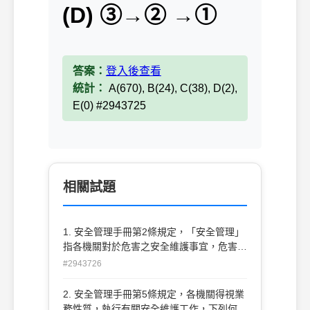
(D) ③→② →①
答案：
登入後查看
統計：
A(670), B(24), C(38), D(2),
E(0) #2943725
相關試題
1. 安全管理手冊第2條規定，「安全管理」
指各機關對於危害之安全維護事宜，危害種
類不包括下列何者？ (A)空襲 (B)搶奪 (C)竊
#2943726
盜 (D)火災
2. 安全管理手冊第5條規定，各機關得視業
務性質，執行有關安全維護工作，下列何者