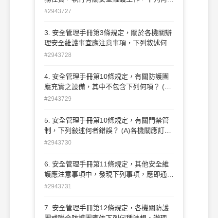
非屬於執行之人員？ (A)警衛人員 (B)保全
#2943727
人員 (C)替代役人員 (D)人力派遣人員
3. 安全管理手冊第3條規定，關於各機關辦
理安全維護事宜應注意事項，下列敘述何者
正確？ (A)各業務單位自主規劃管理，講求
#2943728
獨立分工 (B)以顧全大局為重，不拘細節
(C)與有關單位人員密切聯絡協調 (D)機關
4. 安全管理手冊第10條規定，有關防護團
首長隨時督導考核，隨時檢討改進
應充實之設備，其中不包含下列何項？ (A)
通信系統 (B)防爆車輛 (C)照明設備 (D)警
#2943729
報系統
5. 安全管理手冊第10條規定，有關門禁管
制，下列敍述何者錯誤？ (A)各機關應訂定
門禁管制規定 (B)來賓會客、洽公及開會須
#2943730
予登記並換發來賓證或公務證 (C)臨時雇工
進出，須憑主管單位證明及身份證件換發僱
6. 安全管理手冊第11條規定，其他安全維
用工人工作證，憑證進出 (D)供公眾進出之
護應注意事項中，發現下列事項，應即通知
場所，其位置儘可能與其他辦公室相鄰
機關 人員及當地警察單位，其中不包括下
#2943731
列何者？ (A)無故潛入本機關或冒用證件進
出本機關者 (B)內部設施或物品放置地點突
7. 安全管理手冊第12條規定，各機關防護
然改變者 (C)身分不明，言語支吾或行為詭