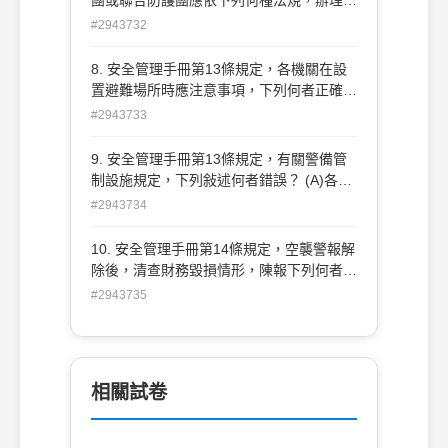
團或聯合防護團應依下列何種法規，辦理編
異者 (D)在本機關附近，無故逗留、梭巡、
組、 訓練、演習、服勤事項及相關之行政
#2943732
觀望，形跡可疑者
作業？ (A)消防法 (B)民防法 (C)建築法 (D)
國家安全法
8. 安全管理手冊第13條規定，各機關在設
置避難場所時應注意事項，下列何者正確？
(A)應有隱密之位置標誌 (B)出入口防護鐵門
#2943733
應為向內開啟 (C)不得設置照明設施 (D)應
設置二個以上之出口
9. 安全管理手冊第13條規定，有關警備管
制設施規定，下列敍述何者錯誤？ (A)各機
關對外通路及門戶以必需者為限，非必要者
#2943734
應予阻絕或封閉 (B)各機關使用之空地廣
場，應以油漆界定其範圍，以免阻礙通行
10. 安全管理手冊第14條規定，空襲警報解
(C)重要設施及通路、門戶、避難處所，應
除後，清查財務毀損情形，陳報下列何者辦
適當配置警衛崗哨或專人監管 (D)各機關對
理？ (A)機關首長 (B)事務單位主管 (C)上級
#2943735
於重要設施及建築物，必要時得實施偽裝或
機關 (D)政風單位主管
掩蔽
相關試卷