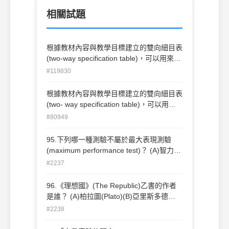
相關試題
根據教材內容與教學目標建立的雙向細目表
(two-way specification table)，可以用來判
斷測驗的 (A)預測效度(B)校標關聯效度(C)
#119830
內容效度(D)構念效度。
根據教材內容與教學目標建立的雙向細目表
(two- way specification table)，可以用來
判斷測驗的 (A)預測效度(B)校標關聯效度
#80949
(C)內容效度(D)構念效度
95.下列哪一種測驗不屬於最大表現測驗
(maximum performance test)？ (A)智力測
驗(B)性向測驗(C)成就測驗(D)人格測驗。
#2237
96.《理想國》(The Republic)乙書的作者
是誰？ (A)柏拉圖(Plato)(B)亞里斯多德
(Aristotle)(C)蘇格拉底(Socrate)(D)懷德海
#2238
(Whitehead) 。