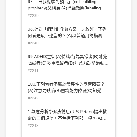
97.「自我應驗的預言」(self-fulfilling
prophecy)又稱為 (A)標籤效應(labeling
effect)(B)比馬龍效應(Pygmalion effect)(C)
#2239
慈悲效應(D)月暈效應(halo effect) 。
98.針對「個別化教育方案」之敘述，下列
何者是最不適當的？(A)以普通用詞描寫該
生目前的行為表現水準(B)寫出該生有多少
#2240
時間在特殊班或普通班接受服務(C)寫出該
生每日的活動計畫(D)寫出該生被期待的學
99.ADHD是指 (A)情緒/行為異常者(B)聽覺
習目標及其評量方法。
障礙者(C)多重障礙者(D)注意力缺陷過動異
常。
#2241
100.下列何者不屬於發展性的學習障礙？
(A)注意力缺陷(B)書寫能力障礙(C)知覺缺
陷(D)視動協調能力缺陷。
#2242
1.觀念分析學派皮德思(R.S.Peters)提出教
育的三個規準，不包括下列那一項﹖(A)合
批判性(B)合價值性(C)合認知性(D)合自願
#2243
性