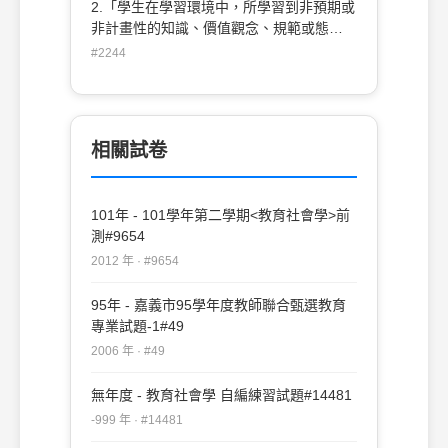
2.「學生在學習環境中，所學習到非預期或
非計畫性的知識、價值觀念、規範或態
度」，此種課程稱之為何種課程？(A)正式
#2244
課程 (B)活動課程 (C)潛在課程 (D)空白課
程
相關試卷
101年 - 101學年第二學期<教育社會學>前
測#9654
2012 年 · #9654
95年 - 嘉義市95學年度教師聯合甄選教育
專業試題-1#49
2006 年 · #49
無年度 - 教育社會學 自編練習試題#14481
-999 年 · #14481