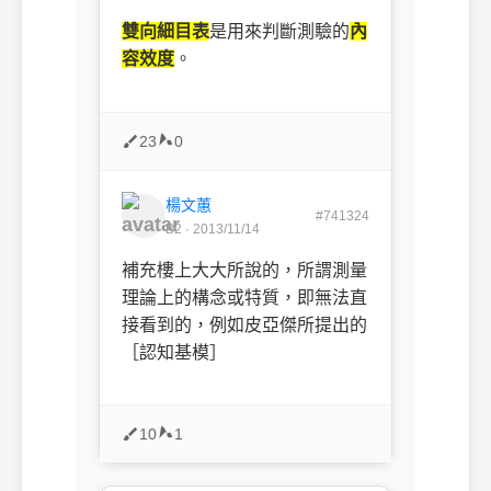
雙向細目表
是用來判斷測驗的
內
容效度
。
23
0
楊文蕙
#741324
B2 · 2013/11/14
補充樓上大大所說的，所謂測量
理論上的構念或特質，即無法直
接看到的，例如皮亞傑所提出的
［認知基模］
10
1