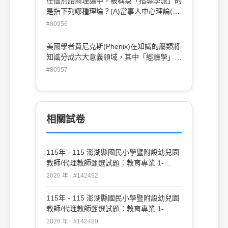
在個別諮商理論中，被稱為「指導學派」的
是指下列哪種理論？(A)當事人中心理論(B)
折衷性諮商學派(C)發展性諮商理論(D)特
#80956
質---因素論。
美國學者費尼克斯(Phenix)在知識的屬類將
知識分成六大意義領域，其中「經驗學」這
項領域的「代表學科」，下列何項正確？
#80957
(A)一般語言、數學(B)歷史、宗教(C)哲
學、心理學(D)物理科學、社會科學。
相關試卷
115年 - 115 澎湖縣國民小學暨附設幼兒園
教師/代理教師甄選試題：教育專業 1-
20#142492
2026 年 · #142492
115年 - 115 澎湖縣國民小學暨附設幼兒園
教師/代理教師甄選試題：教育專業 1-
50#142489
2026 年 · #142489