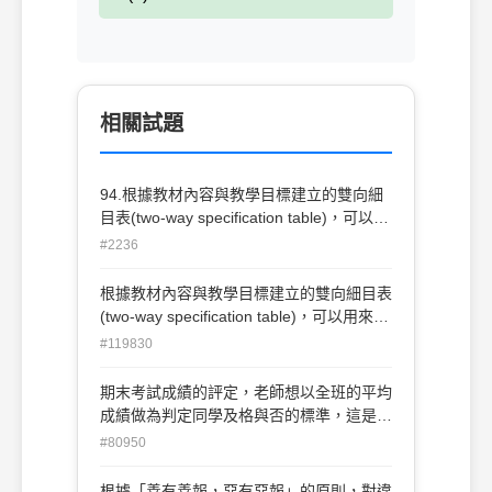
相關試題
94.根據教材內容與教學目標建立的雙向細
目表(two-way specification table)，可以用
來判斷測驗的 (A)預測效度(B)校標關聯效度
#2236
(C)內容效度(D)構念效度。
根據教材內容與教學目標建立的雙向細目表
(two-way specification table)，可以用來判
斷測驗的 (A)預測效度(B)校標關聯效度(C)
#119830
內容效度(D)構念效度。
期末考試成績的評定，老師想以全班的平均
成績做為判定同學及格與否的標準，這是屬
於？(A)總結性評量(B)診斷性評量(C)常模
#80950
參照評量(D)標準參照評量。
根據「善有善報，惡有惡報」的原則，對違