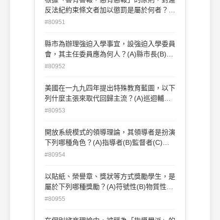
反法紀約束條文者加以懲罰是屬於何者？
(A)報復性懲罰(B)懲戒性懲罰(C)感化性懲
#80951
罰(D)恕道性懲罰。
縣市為辦理強迫入學事宜，設強迫入學委員
會，其主任委員應為何人？(A)縣市長(B)教
育局長(C)鄉鎮長(D)校長。
#80952
美國在一九九四年提出特殊教育藍圖，以下
列什麼主張來取代回歸主流？(A)巡迴輔導
制度(B)資源教室方案(C)合作教學型態(D)
#80953
最少限制環境。
開放系統模式的領導理論，其領導者是扮演
下列哪種角色？(A)指導者(B)監督者(C)革
新者(D)輔助者。
#80954
以貼紙、榮譽章、獎狀等方式獎勵學生，是
屬於下列哪種獎勵？(A)符號性(B)物質性
(C)社會性(D)活動性
#80955