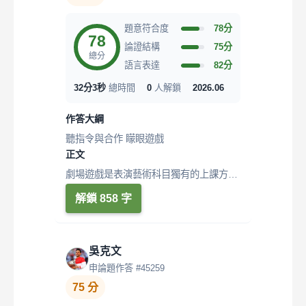
題意符合度
78分
78
論證結構
75分
總分
語言表達
82分
32分3秒
總時間
0
人解鎖
2026.06
作答大綱
聽指令與合作 矇眼遊戲
正文
劇場遊戲是表演藝術科目獨有的上課方
式，以遊戲的方式讓學生在開放、安全且
解鎖 858 字
沒...
吳克文
申論題作答 #45259
75 分