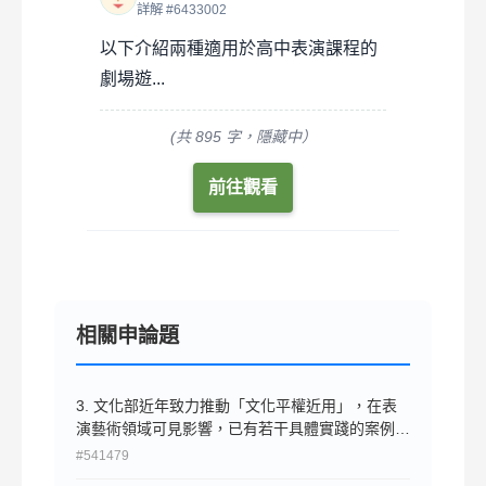
詳解 #6433002
以下介紹兩種適用於高中表演課程的
劇場遊...
(共 895 字，隱藏中）
前往觀看
相關申論題
3. 文化部近年致力推動「文化平權近用」，在表
演藝術領域可見影響，已有若干具體實踐的案例。
請舉出五項表演藝術場館／活動支持平等共融的友
#541479
善設計，並簡要說明之。