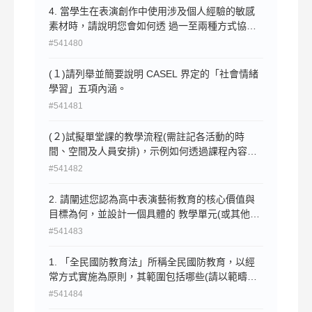
4. 當學生在表演創作中使用涉及個人經驗的敏感
素材時，請說明您會如何透 過一至兩種方式協助
其進行創作轉化與倫理處理。
#541480
(１)請列舉並簡要說明 CASEL 界定的「社會情緒
學習」五項內涵。
#541481
(２)試擬單堂課的教學流程(需註記各活動的時
間、空間及人員安排)，示例如何透過課程內容和
／或班級經營的設計，在表演藝術課堂引導、實現
#541482
社會情緒學習。
2. 請闡述您認為高中表演藝術教育的核心價值與
目標為何，並設計一個具體的 教學單元(或其他您
認為合適的教學方案)來說明您將如何在課堂中實
#541483
踐這 些價值與目標。
1. 「全民國防教育法」所稱全民國防教育，以經
常方式實施為原則，其範圍包括哪些(請以範疇名
稱作答，不須闡述或說明)？
#541484