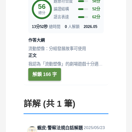
題意符合度
58分
56
論證結構
52分
總分
語言表達
62分
13分52秒
總時間
0
人解鎖
2026.05
作答大綱
流動塑像：分組發展故事可使用
正文
我認為「流動塑像」的劇場遊戲十分適
合。 流動塑像源自於Playback一人一故
解鎖 166 字
事...
詳解 (共 1 筆)
蝦皮:警察法規白話解題
2025/05/23