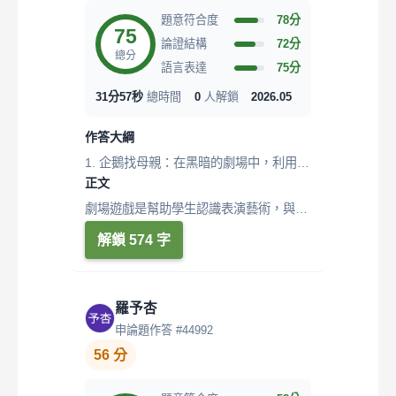
題意符合度
78分
75
論證結構
72分
總分
語言表達
75分
31分57秒
總時間
0
人解鎖
2026.05
作答大綱
1. 企鵝找母親：在黑暗的劇場中，利用聽
正文
聲辨位找到自己的同伴（母親）。 2....
劇場遊戲是幫助學生認識表演藝術，與參
與表演藝術的重要媒介。針對高中表演
解鎖 574 字
課...
羅予杏
申論題作答 #44992
56 分