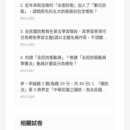
2. 近年來新加坡的「全面防衛」加入了「數位防
衛」，請問原先的五大防衛面向包含哪些？
#541485
3. 全民國防教育在第五學習階段，其學習表現可
分為哪些學習主題(請以主題名稱作答，不須闡述
或說明)？
#541486
4. 何謂「全民防衛動員」？根據「全民防衛動員
準備法」動員計畫區分為哪些？
#541487
參、申論題 2 題(每題 20 分，共 40 分) 1. 「國防
法」第 3 條界定「中華民國之國防，為全民國
防」。請從此條文對全民國防所包含的四大面向，
#541488
分別闡述其意義並舉例說明之。
相關試卷