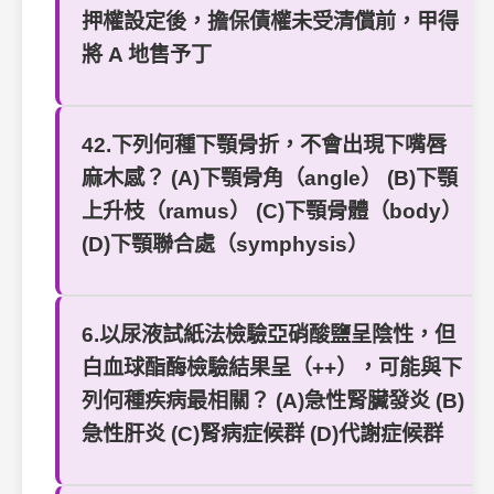
押權設定後，擔保債權未受清償前，甲得
將 A 地售予丁
42.下列何種下顎骨折，不會出現下嘴唇
麻木感？ (A)下顎骨角（angle） (B)下顎
上升枝（ramus） (C)下顎骨體（body）
(D)下顎聯合處（symphysis）
6.以尿液試紙法檢驗亞硝酸鹽呈陰性，但
白血球酯酶檢驗結果呈（++），可能與下
列何種疾病最相關？ (A)急性腎臟發炎 (B)
急性肝炎 (C)腎病症候群 (D)代謝症候群