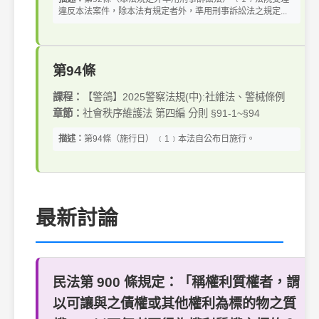
違反本法案件，除本法有規定者外，準用刑事訴訟法之規定...
第94條
課程：
【警鴿】2025警察法規(中):社維法、警械條例
章節：
社會秩序維護法 第四編 分則 §91-1~§94
描述：
第94條（施行日） ﹝1﹞本法自公布日施行。
最新討論
民法第 900 條規定：「稱權利質權者，謂
以可讓與之債權或其他權利為標的物之質