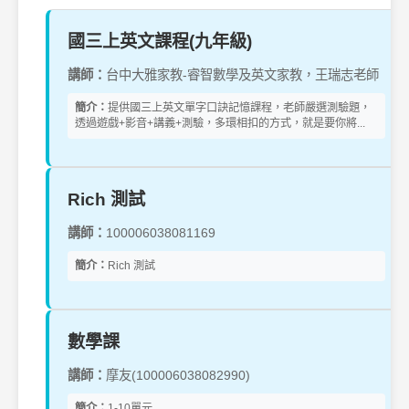
國三上英文課程(九年級)
講師：
台中大雅家教-睿智數學及英文家教，王瑞志老師
簡介：
提供國三上英文單字口訣記憶課程，老師嚴選測驗題，
透過遊戲+影音+講義+測驗，多環相扣的方式，就是要你將...
Rich 測試
講師：
100006038081169
簡介：
Rich 測試
數學課
講師：
摩友(100006038082990)
簡介：
1-10單元