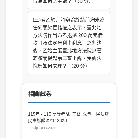
得為如何之主張？（30 分）
(三)若乙於言詞辯論終結前均未為
任何關於管轄權之表示，臺北地
方法院作出命乙返還 200 萬元借
款（及法定年利率利息）之判決
後，乙始主張臺北地方法院無管
轄權而提起第二審上訴，受訴法
院應如何處理？ （20 分）
相關試卷
115年 - 115 高等考試_三級_法制：民法與
民事訴訟法#142328
115年 · #142328