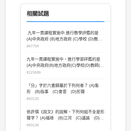
相關試題
.九年一貫課程實施中,進行教學評鑑的是
(A)中央政府 (B)地方政府 (C)學校 (D)教師
(E)專屬機構
#67754
九年一貫課程實施中，進行學習砰鑑的是
(A)中央政府(B)地方政府(C)學校(D)教師(E)
專業機構。
#115699
「分」字於六書歸屬於下列何者？ (A)象
形 (B)指事 (C)會意 (D)形聲
#93135
依許慎《說文》的說解，下列何組不全是形
聲字？ (A)福祿 (B)江河 (C)議論 (D)轉
學
#93136