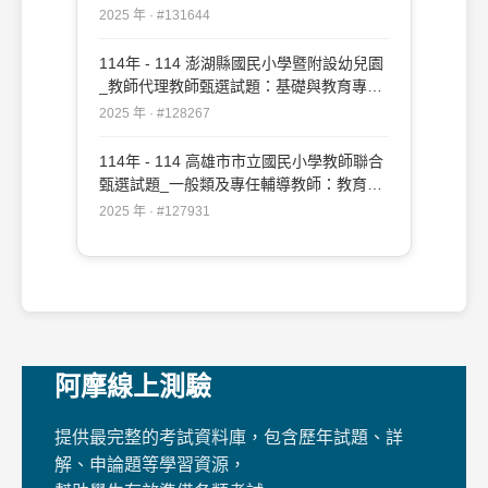
#131644
2025 年 · #131644
114年 - 114 澎湖縣國民小學暨附設幼兒園
_教師代理教師甄選試題：基礎與教育專業
測驗#128267
2025 年 · #128267
114年 - 114 高雄市市立國民小學教師聯合
甄選試題_一般類及專任輔導教師：教育專
業#127931
2025 年 · #127931
阿摩線上測驗
提供最完整的考試資料庫，包含歷年試題、詳
解、申論題等學習資源，