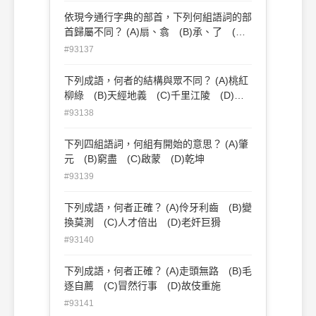
依現今通行字典的部首，下列何組語詞的部
首歸屬不同？ (A)扇、翕 (B)承、了 (C)
瑩、璽 (D)皸、皺
#93137
下列成語，何者的結構與眾不同？ (A)桃紅
柳綠 (B)天經地義 (C)千里江陵 (D)昏
天黑地
#93138
下列四組語詞，何組有開始的意思？ (A)肇
元 (B)窮盡 (C)啟蒙 (D)乾坤
#93139
下列成語，何者正確？ (A)伶牙利齒 (B)變
換莫測 (C)人才倍出 (D)老奸巨猾
#93140
下列成語，何者正確？ (A)走頭無路 (B)毛
逐自薦 (C)冒然行事 (D)故伎重施
#93141