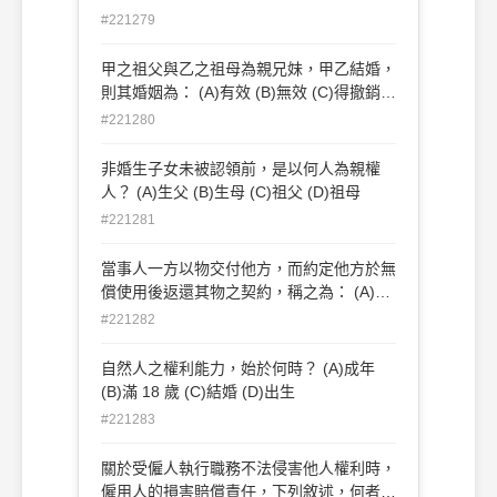
於繼續占有的事實如何舉證？ (A)占有人必
#221279
須確實證明每一個時點都在持續占有中 (B)
占有人只要舉證證明前後兩時為占有者，推
甲之祖父與乙之祖母為親兄妹，甲乙結婚，
定前後兩時之間，繼續占有 (C)占有人只要
則其婚姻為： (A)有效 (B)無效 (C)得撤銷
舉證證明前後兩時為占有者，視為前後兩時
(D)效力未定
#221280
之間，繼續占有 (D)所有人必須證明動產或
不動產在所有人占有中，否則就推定占有人
非婚生子女未被認領前，是以何人為親權
繼續占有
人？ (A)生父 (B)生母 (C)祖父 (D)祖母
#221281
當事人一方以物交付他方，而約定他方於無
償使用後返還其物之契約，稱之為： (A)租
賃契約 (B)互易契約 (C)使用借貸契約 (D)
#221282
消費借貸契約
自然人之權利能力，始於何時？ (A)成年
(B)滿 18 歲 (C)結婚 (D)出生
#221283
關於受僱人執行職務不法侵害他人權利時，
僱用人的損害賠償責任，下列敘述，何者錯