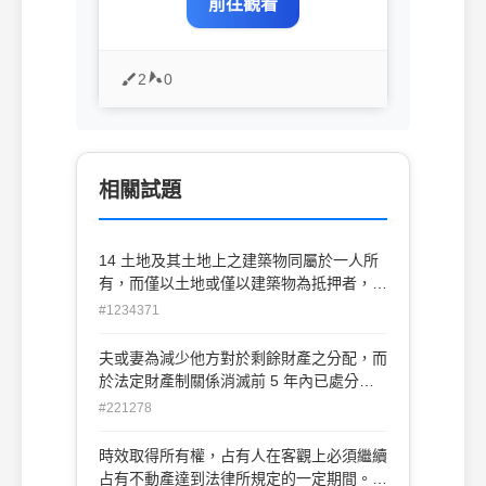
前往觀看
2
0
相關試題
14 土地及其土地上之建築物同屬於一人所
有，而僅以土地或僅以建築物為抵押者，於
抵押物拍賣時，視為已設定何種權 利？ (A)
#1234371
地役權 (B)抵押權 (C)地上權 (D)租賃權
夫或妻為減少他方對於剩餘財產之分配，而
於法定財產制關係消滅前 5 年內已處分之
婚後財產，視為現存之婚後財產， 此規定
#221278
稱為： (A)撤銷權 (B)追加計算 (C)追償權
(D)剩餘財產分配請求權
時效取得所有權，占有人在客觀上必須繼續
占有不動產達到法律所規定的一定期間。關