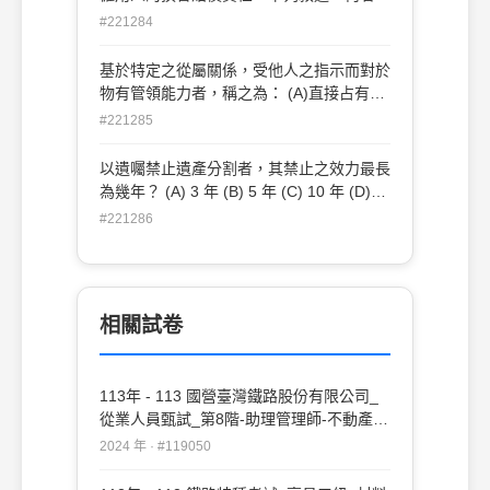
誤？ (A)所謂受僱人，不限於僱傭契約所稱
#221284
之受僱人 (B)所謂執行職務，包括職務上予
以機會之行為 (C)僱用人與受僱人間之契約
基於特定之從屬關係，受他人之指示而對於
是否有效成立，在所不問 (D)所謂執行職
物有管領能力者，稱之為： (A)直接占有人
務，不包括受僱人為自己利益所為之行為
(B)間接占有人 (C)占有輔助人 (D)他主占有
#221285
人
以遺囑禁止遺產分割者，其禁止之效力最長
為幾年？ (A) 3 年 (B) 5 年 (C) 10 年 (D)
15 年
#221286
相關試卷
113年 - 113 國營臺灣鐵路股份有限公司_
從業人員甄試_第8階-助理管理師-不動產經
營、法務：民法#119050
2024 年 · #119050