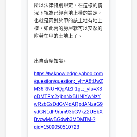
所以法律特別規定，在這樣的情
況下視為已經有地上權的設定，
也就是丙對於甲的該土地有地上
權，如此丙的房屋就可以安然的
附著在甲的土地上了。
出自奇摩知識+
https://tw.knowledge.yahoo.com
/question/question;_ylt=A8tUwZ
M36RNUHQgAIZlr1gt.;_ylu=X3
oDMTFrc2xjbnNxBHNlYwNzY
wRzbGsDdGV4dARpdANzaG9
ydGN1dF9rbm93bGVkZ2UEbX
BvcwMwBGdwb3MDMTM-?
qid=1509050510723