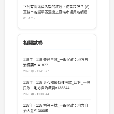
期屆滿為止 (C)鄉（鎮、市）長由縣政府報
下列有關議員名額的敘述，何者錯誤？ (A)
請內政部派員代理至該屆任期屆滿為止 (D)
直轄市各選舉區選出之直轄市議員名額達四
應自事實發生之日起三個月內完成補選
人者，應有婦女當選名額一人；超過四人
#154717
者，每增加四人增一人 (B)縣（市）各選舉
區選出之縣（市）議員名額達四人者，應有
婦女當選名額一人；超過四人者，每增加四
人增一人 (C)鄉（鎮、市）各選舉區選出之
相關試卷
鄉（鎮、市）民代表名額達四人者，應有婦
女當選名額一人；超過四人者，每增加四人
增一人 (D)縣（市）選出之山地原住民、平
115年 - 115 普通考試_一般民政：地方自
地原住民議員名額達三人者，應有婦女當選
治概要#141877
名額一人；超過三人者，每增加三人增一人
2026 年 · #141877
115年 - 115 身心障礙特種考試_四等_一般
民政：地方自治概要#138844
2026 年 · #138844
115年 - 115 初等考試_一般民政：地方自
治大意#136685