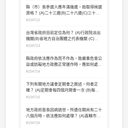
縣（市）長參選人應年滿幾歲，始取得候選
資格？ (A)二十三歲(B)二十六歲(C)三十歲
(D)三十五歲
#154712
台灣省政府目前定位為何？ (A)行政院派出
機關(B)省地方自治團體之代表機關 (C)直
轄市之監督機關(D)鄉鎮市之監督機關
#154713
縣政府依法應作為而不作為，致嚴重危害公
益或妨礙地方政務正常運作時，應如何處
理？ (A)停止縣長職務(B)解除縣長職務 (C)
#154714
由中央各該主管機關代行處理(D)送監察院
調查糾正、糾舉或彈劾
下列有關地方議會定期會之敘述，何者正
確？ (A)定期會每四個月開會一次 (B)每次
會期包括例假日或停會在內，台北市議會不
#154715
得超過70日 (C)每次會期包括例假日或停會
在內，桃園縣議會不得超過30日 (D)每次會
地方政府首長因病過世，所遺任期尚有二十
期包括例假日或停會在內，魚池鄉民代表會
八個月時，依法應如何處理？ (A)直轄市市
不得超過12日
長由行政院派員代理至該屆任期屆滿為止
#154716
(B)縣（市）長由內政部派員代理至該屆任