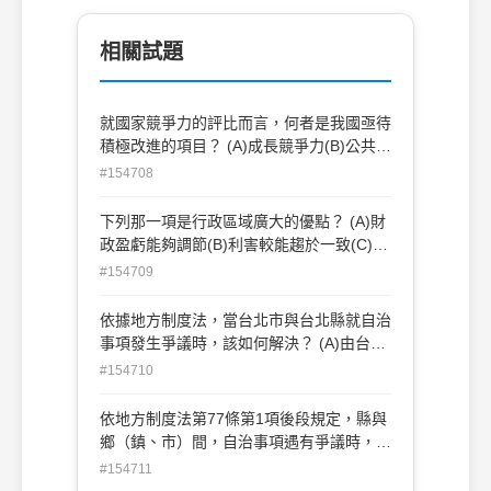
相關試題
就國家競爭力的評比而言，何者是我國亟待
積極改進的項目？ (A)成長競爭力(B)公共制
度(C)商業競爭力(D)總體經濟環境
#154708
下列那一項是行政區域廣大的優點？ (A)財
政盈虧能夠調節(B)利害較能趨於一致(C)較
能發揮團結力量(D)利於民權訓練
#154709
依據地方制度法，當台北市與台北縣就自治
事項發生爭議時，該如何解決？ (A)由台北
市議會與台北縣議會合組協議會解決(B)由
#154710
台北市長與台北縣長進行首長會議解決 (C)
由行政院解決(D)由台北市長與台灣省主席
依地方制度法第77條第1項後段規定，縣與
協商解決
鄉（鎮、市）間，自治事項遇有爭議時，由
何機關會同中央各該主管機關解決之？ (A)
#154711
行政院(B)內政部(C)司法院(D)考試院