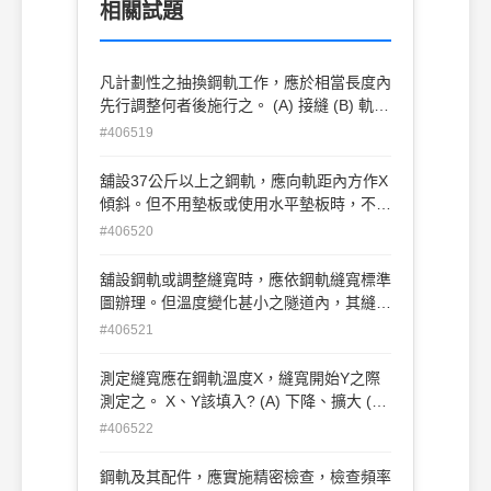
相關試題
凡計劃性之抽換鋼軌工作，應於相當長度內
先行調整何者後施行之。 (A) 接縫 (B) 軌距
(C) 枕木 (D) 道碴
#406519
舖設37公斤以上之鋼軌，應向軌距內方作X
傾斜。但不用墊板或使用水平墊板時，不在
此限。 X為? (A) 1/20 (B) 1/30 (C) 1/40
#406520
(D) 1/50
舖設鋼軌或調整縫寬時，應依鋼軌縫寬標準
圖辦理。但溫度變化甚小之隧道內，其縫寬
以X公厘為準。 X為? (A) 1 (B) 2 (C) 3 (D)
#406521
4
測定縫寬應在鋼軌溫度X，縫寬開始Y之際
測定之。 X、Y該填入? (A) 下降、擴大 (B)
下降、縮小 (C) 上昇、擴大 (D) 上昇、縮小
#406522
鋼軌及其配件，應實施精密檢查，檢查頻率