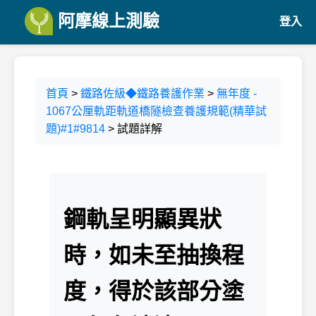
阿摩線上測驗
登入
首頁
>
鐵路佐級◆鐵路養護作業
>
無年度 -
1067公厘軌距軌道橋隧檢查養護規範(精華試
題)#1#9814
> 試題詳解
鋼軌呈明顯異狀
時，如未至抽換程
度，得於該部分塗