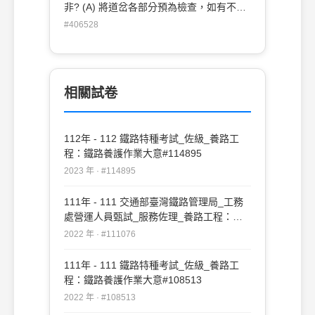
非? (A) 將道岔各部分預為檢查，如有不合
之處，應加以矯正或整修。 (B) 運轉高速度
#406528
列車路線內，如舖設交叉橫渡線，交叉轉轍
器，應在設計配線時，予以規劃 ，使該列
車不通過分岔線。 (C) 雖使用前項以外之道
岔，其在設計配線時，亦應儘量使高速度列
相關試卷
車不通過分岔線。 (D) 舖設相對道岔，在兩
轉轍器岔尖趾端間應留5公尺以上之距離。
但如有大型機車通過處， 應改為8公尺以
112年 - 112 鐵路特種考試_佐級_養路工
上。
程：鐵路養護作業大意#114895
2023 年 · #114895
111年 - 111 交通部臺灣鐵路管理局_工務
處營運人員甄試_服務佐理_養路工程：鐵
路工程及鐵路養護作業大意#111076
2022 年 · #111076
111年 - 111 鐵路特種考試_佐級_養路工
程：鐵路養護作業大意#108513
2022 年 · #108513