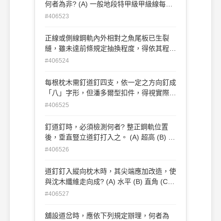
何者為非? (A) 一般地段特甲級甲級線每年
2次 (B) 一般地段乙級線每年1次 (C) 特殊
#406523
地段乙級線每年1次 (D) 特殊地段側線每年
1次
正線或側線鋼軌內外相對之魚尾板已生裂
縫，雖未達前條規定抽換程度，得依其程度
抽換? (A) 一側 (B) 兩側 (C) 一側或兩側
#406524
(D) 不抽換
每根枕木需釘道釘四支，依一定之方向釘成
「八」字形，但潘多爾型扣件，得視實際需
要而定，鋼軌內外之道釘不得正對，應留距
#406525
離。自枕木邊緣至道釘中心，其距離至少為
X公厘。 X為? (A) 30 (B) 40 (C) 50 (D) 60
釘道釘時，必須檢測何者? 整正鋼軌位置
後，垂直豎立道釘打入之。 (A) 超高 (B) 軌
距 (C) 軌重 (D) 電力
#406526
道釘釘入縱向枕木時，其尖端應加改造，使
與沈木纖維走向成? (A) 水平 (B) 直角 (C)
斜角 (D) 無特定
#406527
舖設道岔時，應依下列規定辦理，何者為