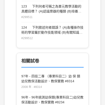
123 下列何者可稱之為單元教學活動的
具體目標？ (A)認識樂器的種類 (B)培養幼
兒欣賞音樂的能力 (C)能分辨大聲小聲 (D)
#299511
認識各種樂器所發出的聲音。
124 下列敘述何者錯誤？ (A)各種操作技
術的學習屬於動作技能領域 (B)有關知識概
念的學習屬於情意領域 (C)有關情意、習
#299512
慣、態度的學習屬於情意領域 (D)有關知識
概念的學習屬於認知領域。
相關試卷
97年 - 四技二專 （專業科目二）幼 保 類
幼兒教保活動設計、教保實務 #8314
2008 年 · #8314
96年 - 96年統測幼保類(專業科目二)幼兒教
保活動設計、教保實務 #8234