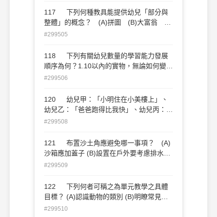
117 下列何種教具能提供幼兒「部分與
整體」的概念？ (A)拼圖 (B)大富翁
(C)跳棋 (D)雪花片。
#299505
118 下列有關幼兒數量的學習能力發展
順序為何？1.10以內的實物，無論如何變換
空間、距離，均能正確數算；2.能一對一對
#299506
應，正確數算10以內的實物；3.順序唱數1
～10；4.能用手一對一點數，但無法說出正
120 幼兒甲：「小明住在小美樓上」、
確數目 (A)3.→2.→4.→1.
幼兒乙：「爸爸跑得比我快」、幼兒丙：
(B)3.→4.→1.→2. (C)4.→3.→2.→1.
「麗麗喜歡唱歌」、幼兒丁：「奇奇身高是
#299508
(D)3.→4.→2.→1.。
120公分」，以上哪些幼兒的敘述具有數的
概念？ (A)乙丙丁 (B)乙丙 (C)甲丙
121 布置沙土角應避免哪一事項？ (A)
丁 (D)甲乙丁。
沙箱應加蓋子 (B)設置在戶外要考慮排水
(C)設計風口處 (D)要經常翻鬆沙土。
#299509
122 下列何者可稱之為單元教學之具體
目標？ (A)認識動物的類別 (B)明瞭常見動
物的習性 (C)能說出三種不同動物名稱 (D)
#299510
培養幼兒愛護動物的情操。