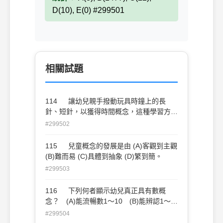
D(10), E(0) #299501
相關試題
114 讓幼兒親手撥動玩具時鐘上的長
針、短針，以獲得時間概念，這種學習方法
稱為 (A)比較法 (B)啟發探索法 (C)操作法
#299502
(D)遊戲法。
115 兒童概念的發展是由 (A)客觀到主觀
(B)難而易 (C)具體到抽象 (D)繁到簡。
#299503
116 下列何者顯示幼兒真正具有數概
念？ (A)能流暢數1～10 (B)能辨認1～
10 (C)能把數字符號和實物數量做正確的
#299504
對應 (D)能寫出1～10。