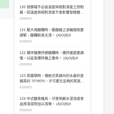
120 發酵箱不必設溫度與相對濕度之控制
器，因溫度與相對濕度不會影響發酵麵食
之品質。 (A)O(B)X
#308952
121 壓大塊麵糰時，壓麵機之滾輪間隙要
調緊，麵糰較易光滑。 (A)O(B)X
#308953
122 攪拌機攪拌硬麵糰時，攪拌速度要調
慢，以延長攪拌機之壽命。 (A)O(B)X
#308954
123 蒸饅頭時，傳統式蒸鍋內的水最好是
鍋高的 70?80％，才可產生足夠的蒸氣
量。 (A)O(B)X
#308955
124 中式麵食機具，可使用鹼水浸泡或食
品用清潔劑加以清理。 (A)O(B)X
#308956