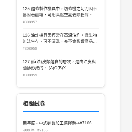
125 麵條製作機具中，切條機之切刀因不
易附著麵糰，可用高壓空氣去除粉屑。
(A)O(B)X
#308957
126 油炸機具因經常在高溫油炸，微生物
無法生存，可不清洗，亦不會影響產品衛
生和品質。 (A)O(B)X
#308958
127 酥(油)皮類麵食的層次，是由油皮與
油酥形成的。 (A)O(B)X
#308959
相關試卷
無年度 - 中式麵食加工選擇題-4#7166
-999 年 · #7166