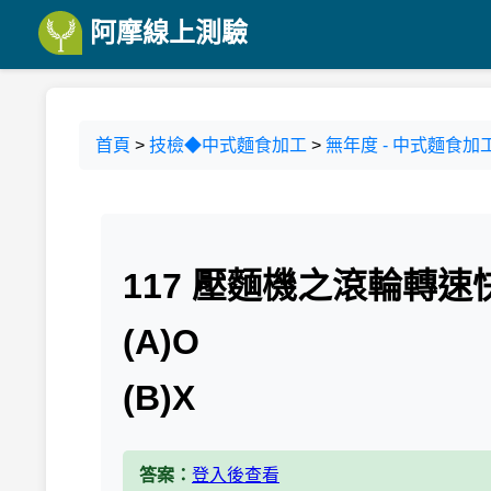
阿摩線上測驗
首頁
>
技檢◆中式麵食加工
>
無年度 - 中式麵食加工
117 壓麵機之滾輪轉
(A)O
(B)X
答案：
登入後查看