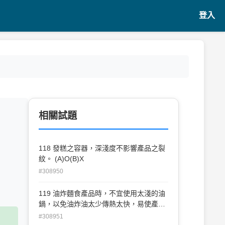
登入
相關試題
118 發糕之容器，深淺度不影響產品之裂
紋。 (A)O(B)X
#308950
119 油炸麵食產品時，不宜使用太淺的油
鍋，以免油炸油太少傳熱太快，易使產品
炸焦。 (A)O(B)X
#308951