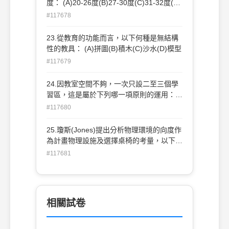
度： (A)20-26度(B)27-30度(C)31-32度(D)
以上皆是
#117678
23.從教育的功能而言，以下何種是無結構
性的教具： (A)拼圖(B)積木(C)沙水(D)模型
#117679
24.因教室空間不夠，一次只設二至三個學
習區，這是屬於下列哪一項原則的運用：
(A)可變性(B)舒適性(C)安全性(D)多樣性
#117680
25.瓊斯(Jones)提出分析物理環境的向度作
為計畫物理設施及選擇桌椅的考量，以下何
者是瓊斯提出的向度： (A)乾-濕(B)柔和-冷
#117681
硬(C)動態-靜態(D)動線隨機—動線固定
相關試卷