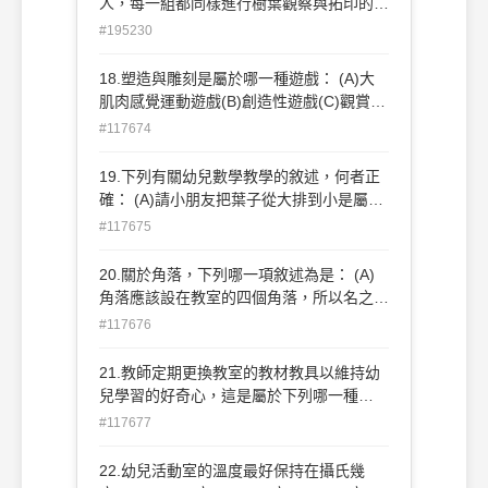
人，每一組都同樣進行樹葉觀察與拓印的活
動，這種教學型態屬於下列哪一項？ (A)分
#195230
組活動 (B)團體活動 (C)轉換活動 (D)角落
活動
18.塑造與雕刻是屬於哪一種遊戲： (A)大
肌肉感覺運動遊戲(B)創造性遊戲(C)觀賞遊
戲(D)以上皆是
#117674
19.下列有關幼兒數學教學的敘述，何者正
確： (A)請小朋友把葉子從大排到小是屬於
「面積」的引導 (B)「這片葉子比較大，還
#117675
是老師的臉比較大」是屬於「比較」的引導
(C)「因為今天小銘和小方沒來，所以班上
20.關於角落，下列哪一項敘述為是： (A)
剩下幾個小朋友呢？」是屬於「算數」的引
角落應該設在教室的四個角落，所以名之為
導 (D)「這片葉子比較大，還是老師的臉比
「角落」 (B)角落時間最好不要超過15分
#117676
較大」是屬於「面積」的引導
鐘，以免幼兒無法收心 (C)圖書角最好與娃
娃家相鄰，方便彼此間的互動 (D)幼兒對於
21.教師定期更換教室的教材教具以維持幼
角落材料的選擇與使用，是教師了解幼兒興
兒學習的好奇心，這是屬於下列哪一種
趣及能力的最佳管道
「教-學環境向度」： (A)開放-封閉(B)單
#117677
純-複雜(C)介入-退隱(D)高活動量-低活動量
22.幼兒活動室的溫度最好保持在攝氏幾