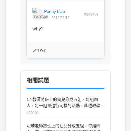
Penny Liao
#289489
B3 · 2012/03/12
why?
1
0
相關試題
17.教師將班上的幼兒分成五組，每組四
人，每一組都進行同樣的活動，此種教學型
態屬於下列哪一項？(A)分組活動(B)團體活
#90101
動(C)轉換活動(D)角落活動。
明琦老師將班上的幼兒分成五組，每組四