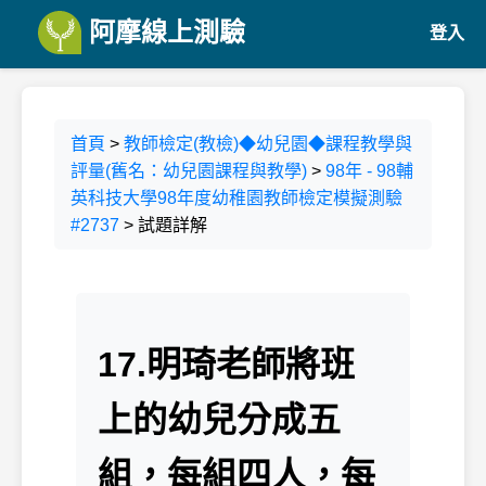
阿摩線上測驗
登入
首頁
>
教師檢定(教檢)◆幼兒園◆課程教學與
評量(舊名：幼兒園課程與教學)
>
98年 - 98輔
英科技大學98年度幼稚園教師檢定模擬測驗
#2737
> 試題詳解
17.明琦老師將班
上的幼兒分成五
組，每組四人，每