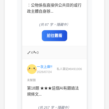
：公物係指直接供公共目的或行
政主體自身辦...
(共 87 字，隱藏中）
前往觀看
4
0
一次上岸!!
私人筆記#8491006
2026/07/24
未解鎖
第18題 ★★★這個AI有餵過法
規條文...
(共 257 字，隱藏中）