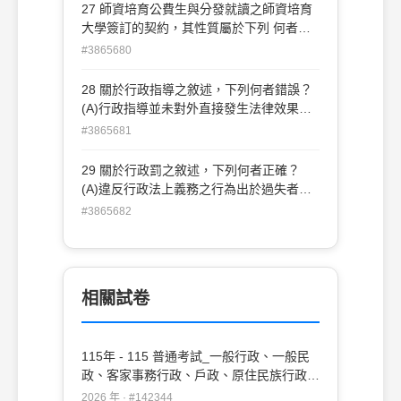
就義務人之財產執行之 (B)由該行政機關依
27 師資培育公費生與分發就讀之師資培育
間接強制或直接強制方法執行之 (C)聲請地
大學簽訂的契約，其性質屬於下列 何者？
方法院民事執行處強制執行之 (D)聲請高等
(A)公法與私法混合型契約 (B)行政上之和解
#3865680
行政法院地方行政訴訟庭強制執行之
契約 (C)行政上之雙務契約 (D)民法上之僱
傭契約
28 關於行政指導之敘述，下列何者錯誤？
(A)行政指導並未對外直接發生法律效果，
屬於行政事實行為 (B)行政指導本身亦屬公
#3865681
權力行為，仍有適用國家賠償法之可能 (C)
相對人對行政指導明確拒絕時，行政機關應
29 關於行政罰之敘述，下列何者正確？
即停止 (D)行政指導因欠缺法律效力，無適
(A)違反行政法上義務之行為出於過失者之
用行政訴訟法之餘地
處罰，以有特別規定者為限 (B)一行為違反
#3865682
數個行政法上義務而應處罰鍰，數機關均有
管轄權者，由法 定罰鍰額最高之主管機關
管轄 (C)行政機關為公布姓名或照片等影響
名譽之處分時，應依受處罰者之申 請，舉
相關試卷
行聽證 (D)行為時因精神障礙或其他心智缺
陷，致不能辨識其行為違法或欠缺依其 辨
識而行為之能力者，得減輕處罰
115年 - 115 普通考試_一般行政、一般民
政、客家事務行政、戶政、原住民族行政、
社會行政、勞工行政、教育行政、人事行
2026 年 · #142344