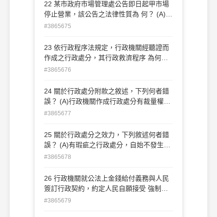
(C)自治條例 (D)行政處分
22 某市政府市場管理處公告即日起甲市場
受平等對待
停止營業，該公告之法律性質為 何？ (A)一
般處分 (B)行政規則 (C)事實行為 (D)行政
#3865675
契約
23 依行政程序法規定，行政機關經聽證而
作成之行政處分，其行政救濟程序 為何？
(A)僅得免除訴願之先行程序 (B)得選擇免除
#3865676
訴願程序 (C)逕行提起行政訴訟 (D)不得提
起行政救濟
24 關於行政處分附款之敘述，下列何者錯
誤？ (A)行政機關作成行政處分有裁量權
時，始得為附款 (B)附款內容必須與行政處
#3865677
分之目的有正當合理之關聯 (C)附款之內容
不得違背行政處分之目的 (D)保留行政處分
25 關於行政處分之效力，下列敘述何者錯
之廢止權係附款之類型
誤？ (A)有瑕疵之行政處分，自始不發生效
力 (B)書面之行政處分自送達相對人及已知
#3865678
之利害關係人起發生效力 (C)書面以外之行
政處分於行政機關用適當方法使相對人及已
26 行政機關就公法上金錢給付義務與人民
知之利害關 係人知悉行政處分之內容時，
簽訂行政契約，約定人民自願接受 強制執
發生效力 (D)一般處分如未特定生效日期，
行，如人民不為給付時，該行政機關應如何
#3865679
自公告日或刊登政府公報、新聞紙最後登
處理？ (A)移送法務部行政執行署所屬分署
載日起，發生效力