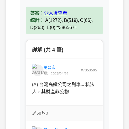
答案：
登入後查看
統計：
A(1272), B(519), C(66),
D(263), E(0) #3865671
詳解 (共 4 筆)
萬晉宏
#7353595
B3 · 2026/04/26
(A) 台灣高鐵公司之列車→私法
人，其財產非公物
58
0