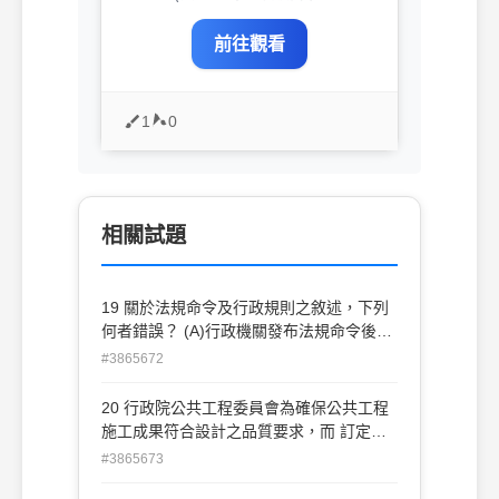
前往觀看
1
0
相關試題
19 關於法規命令及行政規則之敘述，下列
何者錯誤？ (A)行政機關發布法規命令後，
應送立法院審查 (B)行政機關廢止行政規則
#3865672
時，應由原發布機關下達下級機關或屬官
(C)行政機關訂頒解釋性行政規則時，得以
20 行政院公共工程委員會為確保公共工程
登載於行政機關網站之方式，替 代登載於
施工成果符合設計之品質要求，而 訂定之
政府公報 (D)行政規則原則上僅具有拘束行
「公共工程施工品質管理作業要點」，其性
#3865673
政機關內部之法律效力，但如行政機關適
質為下列何者？ (A)法規命令 (B)行政規則
用行政規則而違反平等原則，人民得主張應