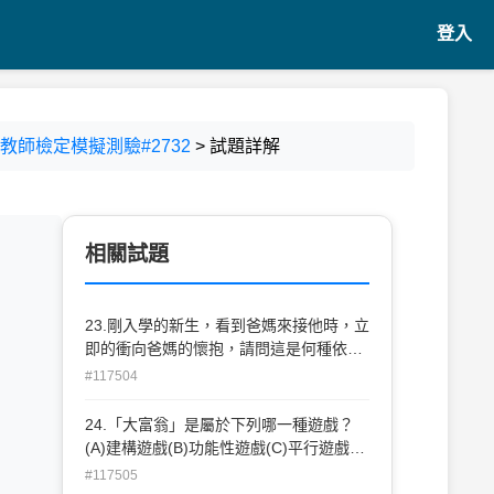
登入
園教師檢定模擬測驗#2732
> 試題詳解
相關試題
23.剛入學的新生，看到爸媽來接他時，立
即的衝向爸媽的懷抱，請問這是何種依附
關係？(A)焦慮矛盾型（Anxious-
#117504
ambivalent）(B)安全依附型
（Secureattachment）(C)逃避型
24.「大富翁」是屬於下列哪一種遊戲？
（Anxious-avoidant）(D)紊亂型
(A)建構遊戲(B)功能性遊戲(C)平行遊戲
（Disorganizedattachment）
(D)規則性遊戲
#117505