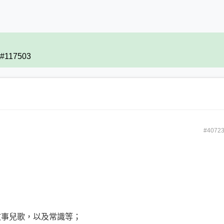
) #117503
#4072
故事兒歌，以及常識等；