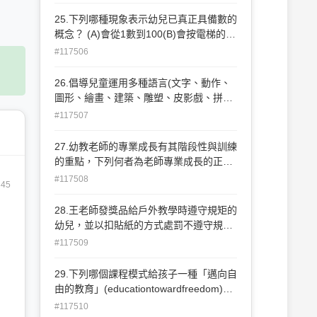
25.下列哪種現象表示幼兒已真正具備數的
概念？ (A)會從1數到100(B)會按電梯的樓
層(C)能說出父母親的行動電話號碼(D)發
#117506
點心時，能發給每位幼兒5片餅乾
26.倡導兒童運用多種語言(文字、動作、
圖形、繪畫、建築、雕塑、皮影戲、拼
貼、戲劇或音樂等多種活動形式以及豐富
#117507
媒介材料)進行認知、表達和溝通，獲得完
整的感覺經驗,是何種課程模式的教學特
27.幼教老師的專業成長有其階段性與訓練
色？ (A)華德福教學(B)瑞吉歐教學(C)方案
的重點，下列何者為老師專業成長的正確
教學(D)蒙特梭利教學
順序？(1)求生階段(2)成熟階段(3)強化階
#117508
345
段(4)求新階段 (A)(1)(2)(3)(4)(B)(1)(3)(4)
(2)(C)(4)(1)(2)(3)(D)(4)(1)(3)(2)
28.王老師發獎品給戶外教學時遵守規矩的
幼兒，並以扣貼紙的方式處罰不遵守規定
的幼兒，因為王老師認為道德教育的實施
#117509
需要運用獎賞與懲罰的方式，請問王老師
的教育觀受何種教育理念的影響？ (A)快
29.下列哪個課程模式給孩子一種「邁向自
樂主義(B)浪漫主義(C)實用主義(D)存在主
由的教育」(educationtowardfreedom)而
義
且被視為是一種多元文化的教育模式？
#117510