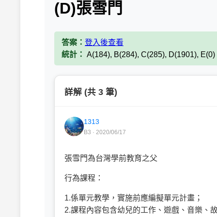
(D)張雪門
答案：
登入後查看
統計：
A(184), B(284), C(285), D(1901), E(0
詳解 (共 3 筆)
1313
B3 · 2020/06/17
張雪門為台灣學前教育之父
行為課程：
1.係單元教學，實施前應編擬單元計畫；
2.課程內容包含幼兒的工作、遊戲
、音樂
、