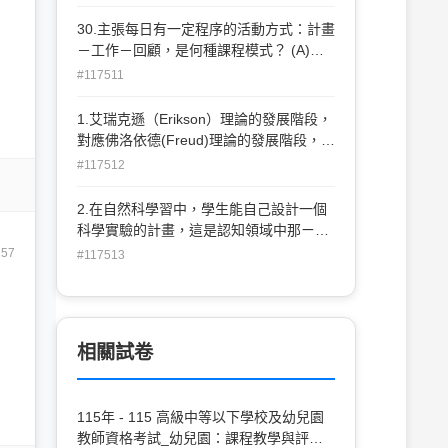
(A)華德福教學(B)瑞吉歐教學(C)方案教學
(D)蒙特梭利教學
30.主張每日有一定程序的活動方式：計畫
－工作－回顧，是何種課程模式？ (A)高
瞻(High/Scope)課程模式(B)華得福教育
#117511
(WaldorfEducation)(C)河濱街模式
(BankStreetApproach) (D)方案教學
1.艾瑞克遜（Erikson）理論的發展階段，
(TheProjectApproach)
對應佛洛依德(Freud)理論的發展階段，下
列哪一個對應是正確的： (A)自動自發對
#117512
退縮內疚，性器期 (B)勤奮進取對自貶自
卑，兩性期 (C)活潑自動對羞愧懷疑，潛
2.在自然科學習中，學生能自己設計一個
伏期 (D)友愛親密對孤獨疏離，肛門期。
科學實驗的計畫，這是認知領域中那ㄧ個
層次的教學目標？ (A)應用 (B)分析 (C)綜
257
#117513
合 (D)評鑑。
相關試卷
115年 - 115 高級中等以下學校及幼兒園
教師資格考試_幼兒園：課程教學與評量