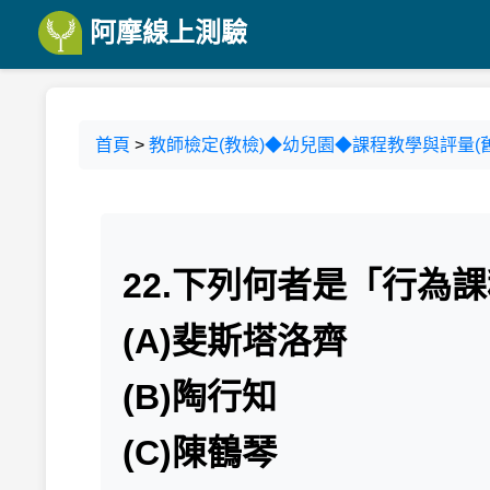
阿摩線上測驗
首頁
>
教師檢定(教檢)◆幼兒園◆課程教學與評量(
22.下列何者是「行為
(A)斐斯塔洛齊
(B)陶行知
(C)陳鶴琴