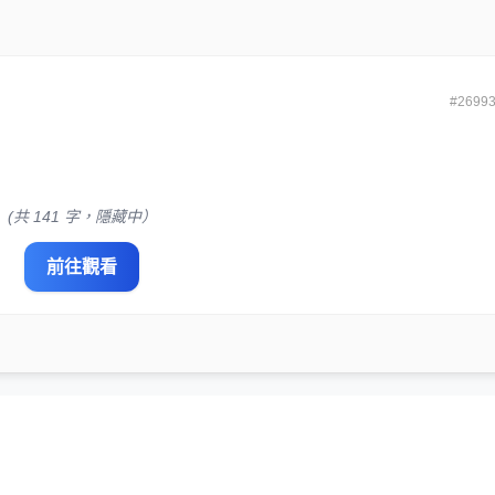
#2699
(共 141 字，隱藏中）
前往觀看