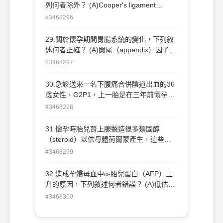
列何者除外？ (A)Cooper's ligament
(B)broad ligament (C)round ligament
#3468296
(D)cardinal ligament
29.關於懷孕期間胃腸系統的變化，下列敘
述何者正確？ (A)闌尾（appendix）因子宮
的壓迫位置會下移至比正常解剖位置低 (B)
#3468297
食道蠕動（esophageal peristalsis）的速
度及幅度增加 (C)胃排空時間（gastric
30.急診送來一名下腹痛合併陰道出血的36
emptying time）不變 (D)血清白蛋白
歲女性，G2P1，上一胎是在三年前懷孕38
（serum albumin）濃度不變
週經陰道自然生 產，目前這一次懷孕的週
#3468298
數依最後一次月經開始日計算約為懷孕8
週。病患到急診時臉色蒼白、不 論站或坐
31.懷孕時胎兒腎上腺製造很多類固醇
均感到頭昏眼花，體溫37°C、脈搏每分鐘
（steroid）以供母體荷爾蒙產生，這些類
110下、呼吸每分鐘18次、血壓86/50
固醇（steroid）主要 之前驅物
#3468299
mmHg，腹 部理學檢查發現：腹部明顯壓
（precursor）為何？ (A)低密度脂蛋白膽固
痛合併反彈痛，骨盆腔理學檢查發現：少量
醇（low-density lipoprotein cholesterol）
32.造成孕婦母血中α-胎兒蛋白（AFP）上
陰道出血、右側子宮附屬 器明顯脹痛，尿
(B)高密度脂蛋白膽固醇（high-density
升的原因，下列敘述何者錯誤？ (A)低估懷
液懷孕測試呈陽性反應，骨盆腔超音波檢查
lipoprotein cholesterol） (C)三酸甘油脂
孕週數 (B)胎兒神經管缺損 (C)胎兒薦尾畸
#3468300
發現：右側子宮附屬器子宮外孕、且骨 盆
（triglyceride） (D)雌三醇（estriol）
胎瘤 (D)胎兒唐氏症
腔中已有大量積液，抽血發現血比容
（hematocrit）27%，依此病患的狀況，下