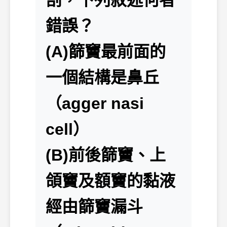
剖，下列敘述何者
錯誤？
(A)篩竇最前面的
一個結構是鼻丘
（agger nasi
cell）
(B)前後篩竇、上
頜竇及額竇的黏液
經由篩竇漏斗