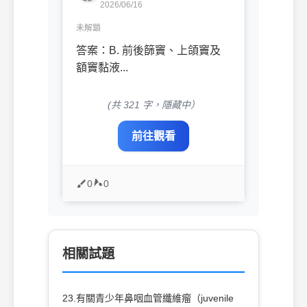
2026/06/16
未解鎖
答案：B. 前後篩竇、上頜竇及
額竇黏液...
(共 321 字，隱藏中）
前往觀看
0
0
相關試題
23.有關青少年鼻咽血管纖維瘤（juvenile