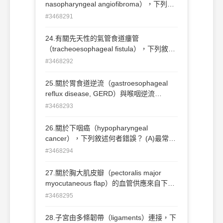
nasopharyngeal angiofibroma），下列敘
述何者錯誤？ (A)常見症狀為鼻塞及流鼻血
#3468291
(B)大部分發生在10～20歲年輕女性 (C)手
術切除及術後若有殘留腫瘤，則以放射線治
24.有關先天性的氣管食道瘻管
療為準則 (D)手術前內上頜動脈（internal
（tracheoesophageal fistula），下列敘述
maxillary artery）栓塞是常規處理方式
何者正確？ (A)最常見的解剖類型是H-型的
#3468292
氣管食道瘻管 (B)以鋇劑吞嚥做食道攝影檢
查一定可以診斷出來 (C)一旦產前診斷出此
25.關於胃食道逆流（gastroesophageal
異常，在胎兒出生時，就必須安排ex utero
reflux disease, GERD）與喉咽逆流
intrapartum treatment（EXIT）以 建立呼
（laryngopharyngeal reflux, LPR）之比較
#3468293
吸道來挽救胎兒 (D)經開胸手術治療後若瘻
及敘述，下列何者正確？ (A)胃灼熱感
管復發，可以考慮用內視鏡手術方式治療
（heartburn）較常見於LPR (B)GERD之症
26.關於下咽癌（hypopharyngeal
狀好發於夜間平躺時 (C)咽喉內視鏡為二者
cancer），下列敘述何者錯誤？ (A)最常發
診斷之黃金準則 (D)進行24小時pH值監測
生於後咽壁（posterior pharyngeal wall）
#3468294
時，探頭（probe）應放置於食道中段與胃
(B)女性病人可能和Plummer-Vinson
賁門處
syndrome有關 (C)癌細胞較容易出現黏膜
27.關於胸大肌皮瓣（pectoralis major
下擴散（submucosal spread） (D)容易經
myocutaneous flap）的血管供應來自下列
由thyrohyoid membrane轉移至第二至四區
何者？ (A)superior thoracic artery
#3468295
（level II～IV）側頸部淋巴結
(B)thoracoacromial artery (C)lateral
thoracic artery (D)subscapular artery
28.子宮由多條韌帶（ligaments）連接，下