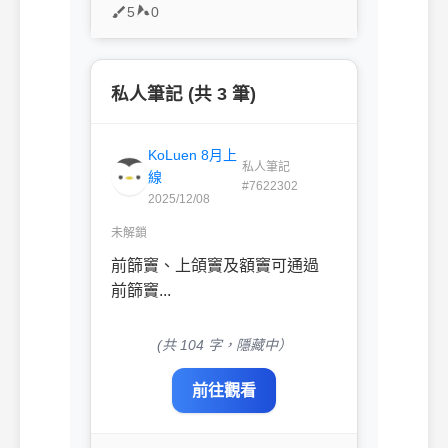
5
0
私人筆記 (共 3 筆)
KoLuen 8月上
私人筆記
線
#7622302
2025/12/08
未解鎖
前篩竇、上頜竇及額竇可通過
前篩竇...
(共 104 字，隱藏中）
前往觀看