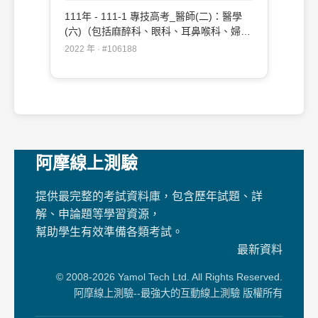
111年 - 111-1 專技高考_醫師(二)：醫學
(六)（包括麻醉科、眼科、耳鼻喉科、婦產
科、復健科等科目及其相關臨床實例與醫學
2022 年 · #106188
倫理）#106188
阿摩線上測驗
提供最完整的考試資料庫，包含歷年試題、詳
解、申論題等學習資源，
幫助學生有效準備各類考試。
最新資料
© 2008-2026 Yamol Tech Ltd. All Rights Reserved.
阿摩線上測驗--最強大的互動線上測驗 版權所有