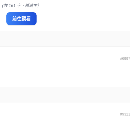
(共 161 字，隱藏中）
前往觀看
#699
#932