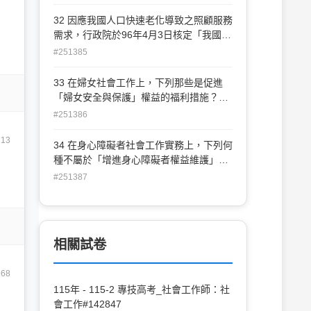
(B)指認「標的問題」（target problem）
我決定的權利優先於自身的基本福祉 (C)
是此學派的先決條件 (C)以「有計畫的短
32 因應我國人口快速老化導致之照顧服務
傷害到維持人類生命、健康、尊嚴時優先
期處遇」取代傳統的長期治療模式 (D)社
需求，行政院於96年4月3日核定「我國長
於傷害到其他如誠實、保密等可加的事物
工所執行的角色是契約訂定者及行動指導
期照顧十年計畫」，以下有關長期照顧的
#251385
(D)防止傷害的義務與提升公共利益的義務
夥伴
實施之敘述，何者錯誤？ (A)主要服務對
優先於個人財產所有權
象分為四類：⑴65歲以上老人⑵55歲以上
33 在婦女社會工作上，下列那些是促進
山地原住民⑶50歲以上身心障礙者⑷工具
「婦女安全與保護」權益的福利措施？①
性日常生活活動功能（IADL）失能且獨居
強化家庭暴力評估 ②訂定性侵害犯罪加害
#251386
之老人 (B)政府依個案失能程度補助服務
人處遇計畫 ③推動社區保母支持系統 ④
時數，服務對象之失能程度分為輕、中、
713
推動「婦女數位落差」計畫 (A)①②
34 在身心障礙者社會工作實務上，下列何
重度三級 (C)政府依失能者家庭經濟狀況
(B)②③ (C)①④ (D)③④
種不屬於「增進身心障礙者權益維護」目
提供不同比率補助，低收入戶由政府全額
標的福利措施？ (A)訂定身心障礙者受輔
#251387
補助，中低收入者補助60%，一般家庭補
助宣告及監護宣告之參考指標與後續服務
助30% (D)地方政府長期照顧管理中心扮
措施 (B)強化身心障礙者區域性醫療復健
演失能者需求綜合評估核心角色
服務網絡及轉介服務機制 (C)發展身心障
礙人權保障、身體安全、被剝奪學習、被
相關試卷
限制自由等評估指標 (D)中央主管機關會
同目的事業主管機關，鼓勵信託業者辦理
168
身心障礙者財產信託
115年 - 115-2 專技高考_社會工作師：社
會工作#142847