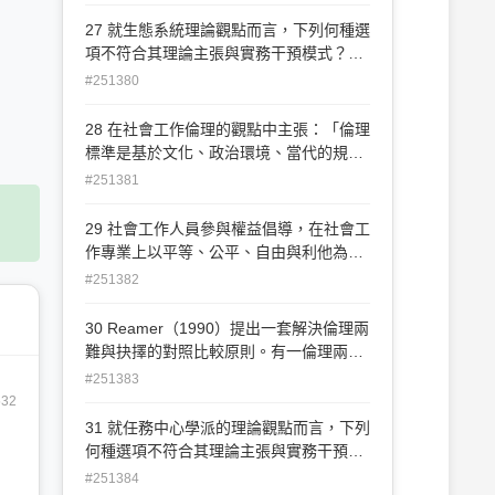
的實務模式 (B)主張去除制度性的權能障
礙，以發揮個人權能 (C)在倫理價值上，
27 就生態系統理論觀點而言，下列何種選
承諾案主充分干預計畫的訂定 (D)運用
項不符合其理論主張與實務干預模式？
「倡導辯護」（advocacy）的策略，促使
(A)此理論同時重視增進案主生活及環境情
#251380
案主具有批判性思考
境 (B)認為個人問題乃是個人與其所在空
間的生態系統不協調所致 (C)透過揭開個
28 在社會工作倫理的觀點中主張：「倫理
人內在衝突及根源，修正其行動與生活經
標準是基於文化、政治環境、當代的規範
驗 (D)主張增進個人運用環境資源的能
與道德標準，以及其他外在環境等因素考
#251381
力，協助重建個人與環境的交流
量。所以倫理的考量無法斷言何種信仰或
何人的信念優於他人」。請問這是屬於何
29 社會工作人員參與權益倡導，在社會工
種倫理觀點？ (A)目的論（teleological
作專業上以平等、公平、自由與利他為目
theories） (B)義務論（de-ontological
標，這是遵從何種社會工作倫理守則？
#251382
theories） (C)直覺論（intuitionist） (D)
(A)守密(B)追求社會正義(C)案主自決(D)
相對論（relativism）
充實知能
30 Reamer（1990）提出一套解決倫理兩
難與抉擇的對照比較原則。有一倫理兩難
的案例是：「社會工作人員應尊重案主教
#251383
育子女的方法，當案主威脅到孩子受教權
532
的基本福祉時，則社會工作人員應介入父
31 就任務中心學派的理論觀點而言，下列
母的管教方法」。這是採行下列何種倫理
何種選項不符合其理論主張與實務干預模
抉擇的優先性原則？ (A)個人基本福祉的
式？ (A)人之所以有問題是病理因素所致
#251384
權利優先於他人的自我決定權 (B)個人自