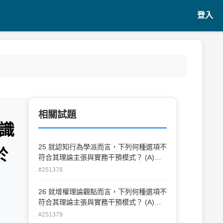
登入
相關試題
識
25 就認知行為學派而言，下列何種選項不
於
符合其理論主張與實務干預模式？ (A)藉
由增強作用，消除非理性認知(B)短期內協
#251378
助個人從危機中重回身心平衡 (C)透過示
範，學習新經驗(D)運用系統減敏法修正行
26 就增權理論觀點而言，下列何種選項不
為
符合其理論主張與實務干預模式？ (A)主
張干涉主義（antithesis of paternalism）
#251379