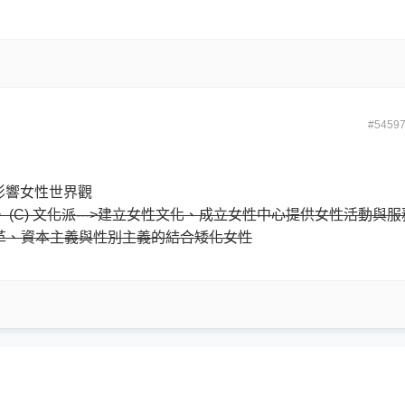
#5459
何影響女性世界觀
。
(C) 文化派--->建立女性文化、成立女性中心提供女性活動與服
構變革、資本主義與性別主義的結合矮化女性