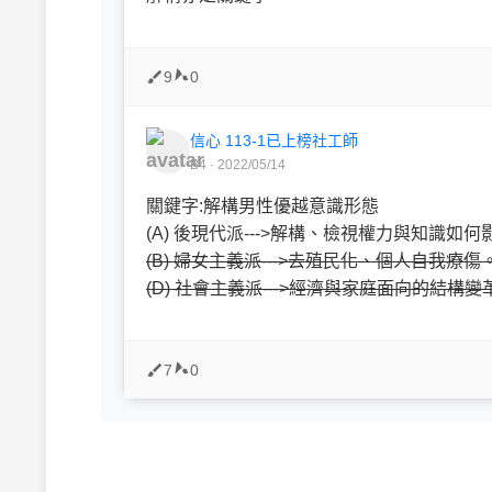
9
0
信心 113-1已上榜社工師
B4 · 2022/05/14
關鍵字:解構男性優越意識形態
(A) 後現代派--->解構、檢視權力與知識如
(B) 婦女主義派--->去殖民化、個人自我療傷
(D) 社會主義派--->經濟與家庭面向的結
7
0