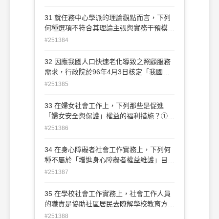
女的方法，當案主威脅到孩子受教權的基本
福祉時，則社會工作人員應介入父母的管教
31 就任務中心學派的理論觀點而言，下列
方法」。這是採行下列何種倫理抉擇的優先
何種選項不符合其理論主張與實務干預模
性原則？ (A)個人基本福祉的權利優先於他
式？ (A)人之所以有問題是病理因素所致
#251384
人的自我決定權 (B)個人自我決定的權利優
(B)指認「標的問題」（target problem）是
先於自身的基本福祉 (C)傷害到維持人類生
此學派的先決條件 (C)以「有計畫的短期處
32 因應我國人口快速老化導致之照顧服務
命、健康、尊嚴時優先於傷害到其他如誠
遇」取代傳統的長期治療模式 (D)社工所執
需求，行政院於96年4月3日核定「我國長
實、保密等可加的事物 (D)防止傷害的義務
行的角色是契約訂定者及行動指導夥伴
期照顧十年計畫」，以下有關長期照顧的實
#251385
與提升公共利益的義務優先於個人財產所有
施之敘述，何者錯誤？ (A)主要服務對象分
權
為四類：⑴65歲以上老人⑵55歲以上山地
33 在婦女社會工作上，下列那些是促進
原住民⑶50歲以上身心障礙者⑷工具性日
「婦女安全與保護」權益的福利措施？①強
常生活活動功能（IADL）失能且獨居之老
化家庭暴力評估 ②訂定性侵害犯罪加害人
#251386
人 (B)政府依個案失能程度補助服務時數，
處遇計畫 ③推動社區保母支持系統 ④推動
服務對象之失能程度分為輕、中、重度三級
「婦女數位落差」計畫 (A)①② (B)②③
34 在身心障礙者社會工作實務上，下列何
(C)政府依失能者家庭經濟狀況提供不同比
(C)①④ (D)③④
種不屬於「增進身心障礙者權益維護」目標
率補助，低收入戶由政府全額補助，中低收
的福利措施？ (A)訂定身心障礙者受輔助宣
#251387
入者補助60%，一般家庭補助30% (D)地方
告及監護宣告之參考指標與後續服務措施
政府長期照顧管理中心扮演失能者需求綜合
(B)強化身心障礙者區域性醫療復健服務網
35 在學校社會工作實務上，社會工作人員
評估核心角色
絡及轉介服務機制 (C)發展身心障礙人權保
的職責是協助社區居民去瞭解學校教育方
障、身體安全、被剝奪學習、被限制自由等
案，改變那些不能滿足學生需要的社區情
#251388