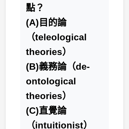
點？
(A)目的論
（teleological
theories）
(B)義務論（de-
ontological
theories）
(C)直覺論
（intuitionist）