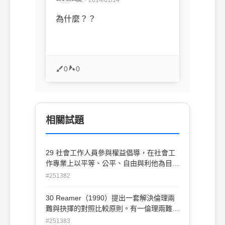
為什麼？？
0
0
相關試題
29 社會工作人員參與權益倡導，在社會工
作專業上以平等、公平、自由與利他為目
標，這是遵從何種社會工作倫理守則？ (A)
#251382
守密(B)追求社會正義(C)案主自決(D)充實
知能
30 Reamer（1990）提出一套解決倫理兩
難與抉擇的對照比較原則。有一倫理兩難的
案例是：「社會工作人員應尊重案主教育子
#251383