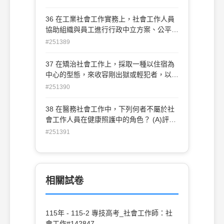
評估指標 (D)中央主管機關會同目的事業主
境，這是採取何種工作模式？ (A)傳統臨床
管機關，鼓勵信託業者辦理身心障礙者財產
模式(B)學校變遷模式(C)社會互動模式(D)
36 在工業社會工作實務上，社會工作人員
信託
社區學校模式
協助組織與員工進行行政中立方案、公平政
策發展方案，以及預防工作歧視方案等肯定
#251389
行動方案，這是屬於何種類型服務方案？
(A)人力資源方案(B)諮商方案(C)社會及社
37 在矯治社會工作上，採取一種以住宿為
群變遷方案(D)多重服務方案
中心的型態，來收容剛出獄或輕犯者，以擔
任機構處遇與社區生活的中途轉換站，並透
#251390
過各種服務，協助其及早適應社區。這是屬
於何種社區處遇方式？ (A)寄養家庭
38 在醫務社會工作中，下列何者不屬於社
（foster home） (B)中途之家（halfway
會工作人員在健康照護中的角色？ (A)評估
house） (C)觀護制度（probation） (D)更
病患心理和環境的優缺點 (B)在服務輸送上
#251391
生保護（after care）
與團隊合作，以確保每位團隊成員的知識和
技術，能被善加利用 (C)協助家屬合作參與
治療，並協助病患善用醫療服務 (D)疾病診
斷與研擬治療計畫
相關試卷
115年 - 115-2 專技高考_社會工作師：社
會工作#142847