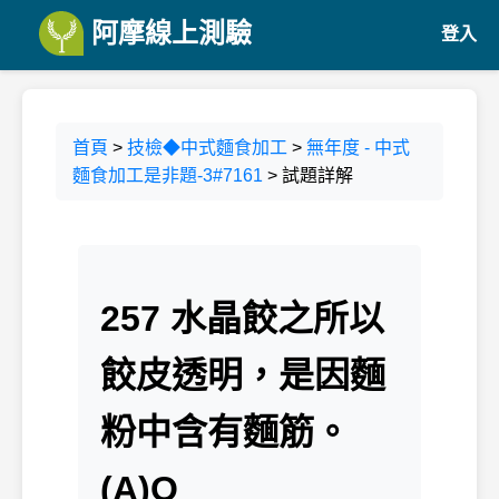
阿摩線上測驗
登入
首頁
>
技檢◆中式麵食加工
>
無年度 - 中式
麵食加工是非題-3#7161
> 試題詳解
257 水晶餃之所以
餃皮透明，是因麵
粉中含有麵筋。
(A)O