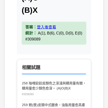
(B)X
答案：
登入後查看
統計：
A(1), B(6), C(0), D(0), E(0)
#309089
相關試題
258 咖哩餃餃皮顏色之深淺與糖用量有關，
糖用量愈少顏色愈深。 (A)O(B)X
#309090
259 糕(漿)皮類中式麵食，油脂用量愈高產