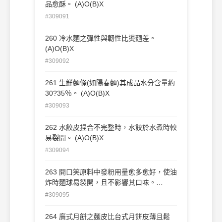
品愈酥。 (A)O(B)X
#309091
260 冷水麵之彈性與韌性比燙麵差。
(A)O(B)X
#309092
261 生鮮麵條(如陽春麵)其成品水分含量約
30?35％。 (A)O(B)X
#309093
262 水餃皮捏合不完整時，水餃於水煮時較
易裂開。 (A)O(B)X
#309094
263 開口笑原料中發粉用量愈多愈好，使油
炸時麵球易裂開，且不影響其口味。
(A)O(B)X
#309095
264 廣式月餅之麵皮比台式月餅皮薄且鬆