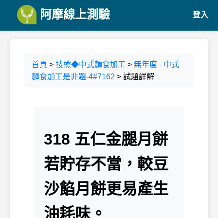
阿摩線上測驗
登入
首頁
>
技檢◆中式麵食加工
>
無年度 - 中式
麵食加工是非題-4#7162
> 試題詳解
318 五仁金腿月餅
若貯存不當，較豆
沙餡月餅更易產生
油耗味。