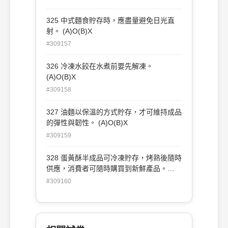
325 中式麵食貯存時，應盡量避免日光直
射。 (A)O(B)X
#309157
326 冷凍水餃在水煮前要先解凍。
(A)O(B)X
#309158
327 油麵以保溫的方式貯存，才可維持成品
的彈性與韌性。 (A)O(B)X
#309159
328 蛋黃酥半成品可冷凍貯存，烤熟後隨時
供應，消費者可隨時購買到新鮮產品。
(A)O(B)X
#309160