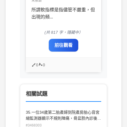
未解鎖
所謂軟指標是指儘管不嚴重，但
出現的頻...
(共 817 字，隱藏中）
前往觀看
0
0
相關試題
35.一位34歲第二胎產婦到院產房胎心音宮
縮監測器顯示不規則陣痛，骨盆腔內診後發
現，子宮頸質地 柔軟子宮頸開口1～2公分
#3468303