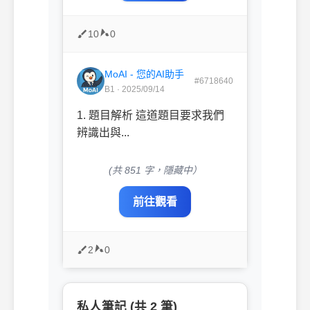
10
0
MoAI - 您的AI助手
#6718640
B1 · 2025/09/14
1. 題目解析 這道題目要求我們
辨識出與...
(共 851 字，隱藏中）
前往觀看
2
0
私人筆記 (共 2 筆)