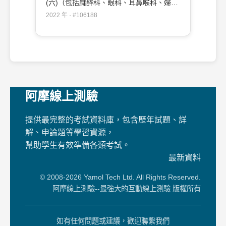
(六)（包括麻醉科、眼科、耳鼻喉科、婦產
科、復健科等科目及其相關臨床實例與醫學
2022 年 · #106188
倫理）#106188
阿摩線上測驗
提供最完整的考試資料庫，包含歷年試題、詳
解、申論題等學習資源，
幫助學生有效準備各類考試。
最新資料
© 2008-2026 Yamol Tech Ltd. All Rights Reserved.
阿摩線上測驗--最強大的互動線上測驗 版權所有
如有任何問題或建議，歡迎聯繫我們