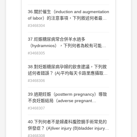
並開口朝前，子宮頸變薄50%，station
-2，此時Bishop score為何？ (A)3分 (B)5
36.關於催生（induction and augmentation
分 (C)7分 (D)9分
of labor）的注意事項，下列敘述何者最不
適當？ (A)人工破水可以加速產程約1～1.5
#3468304
小時 (B)misoprostol（prostaglandin E 1）
用來催生有子宮破裂風險 (C)當靜脈注射
37.妊娠糖尿病常合併羊水過多
oxytocin用來刺激子宮收縮時，其半衰期3
（hydramnios），下列何者為較有可能之
～5分鐘停藥很快可緩解 (D)子宮收縮達到
原因？ (A)因母體高血糖致內皮細胞滲漏
#3468305
150個Montevideo units為有效的催生，多
(B)胎兒腎絲球對葡萄糖的再吸收 (C)羊水
數產婦進入active phase
中的高葡萄糖濃度 (D)因胎兒高血糖導致胎
38.對妊娠糖尿病孕婦的飲食建議，下列敘
兒腸胃道狹窄或阻塞
述何者錯誤？ (A)平均每天卡路里應攝取30
～35 kcal/公斤 (B)根據美國婦產科醫學會
#3468306
（ACOG）建議，每天攝取的卡路里當中，
蛋白質應占約20% (C)根據美國婦產科醫學
39.過期妊娠（postterm pregnancy）導致
會（ACOG）建議，每天的飲食中碳水化合
不良妊娠結局（adverse pregnant
物的比例要越低越好，以維持適當的 血糖
outcome）不包括下列那 一情況？ (A)羊水
#3468307
值 (D)根據美國婦產科醫學會（ACOG）建
過多（polyhydramnios） (B)子癇前症
議，每天攝取的卡路里當中，脂肪應占約
（preeclampsia） (C)肩難產（shoulder
40.下列何者不是婦產科腹腔鏡手術常見的
40%
dystocia） (D)產後出血（postpartum
併發症？ (A)liver injury (B)bladder injury
hemorrhage）
(C)great vessel injury (D)thermal injury
#3468308