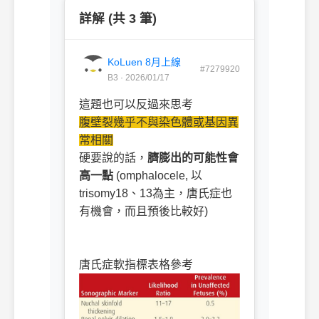
詳解 (共 3 筆)
KoLuen 8月上線
#7279920
B3 · 2026/01/17
這題也可以反過來思考
腹壁裂幾乎不與染色體或基因異
常相關
硬要說的話，
臍膨出的可能性會
高一點
(omphalocele, 以
trisomy18、13為主，唐氏症也
有機會，而且預後比較好)
ㅤㅤ
ㅤㅤ
唐氏症軟指標表格參考