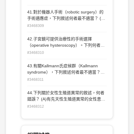
41.對於機器人手術（robotic surgery）的
手術適應症，下列敘述何者最不適當？ (A)
子宮肌瘤手術 (B)輸卵管重建手術 (C)骨盆
#3468309
重建手術 (D)第二期子宮頸癌
42.子宮鏡可提供治療性的手術選擇
（operative hysteroscopy）。下列何者較
少考慮使用子宮鏡來治 療？ (A)FIGO子宮
#3468310
肌瘤分期Type 0 (B)FIGO子宮肌瘤分期
Type 1 (C)FIGO子宮肌瘤分期Type 2
43.有關Kallmann氏症候群（Kallmann
(D)FIGO子宮肌瘤分期Type 3
syndrome），下列敘述何者最不適當？
(A)主要症狀為嗅覺缺失（anosmia）、性
#3468311
腺功能低下症（hypogonadism）與色盲
（color blindness） (B)男性發生率高於女
44.下列關於女性生殖道異常的敘述，何者
性 (C)女性患者通常表現原發性閉經
錯誤？ (A)有先天性生殖道異常的女性患
（primary amenorrhea） (D)女性患者抽血
者，常常也併有泌尿系統的異常 (B)馬蹄腎
#3468312
檢驗，通常FSH數值很高，但E 2數值很低
（horseshoe kidney）的發生率約為1/600
(C)有先天性生殖道異常的女性成年患者，
可能併有單側或雙側的腎發育不全（renal
agenesis）狀況 (D)先天性泌尿道異常，可