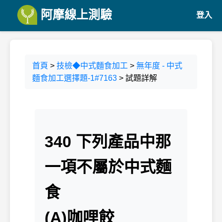
阿摩線上測驗
登入
首頁
>
技檢◆中式麵食加工
>
無年度 - 中式
麵食加工選擇題-1#7163
> 試題詳解
340 下列產品中那
一項不屬於中式麵
食
(A)咖哩餃