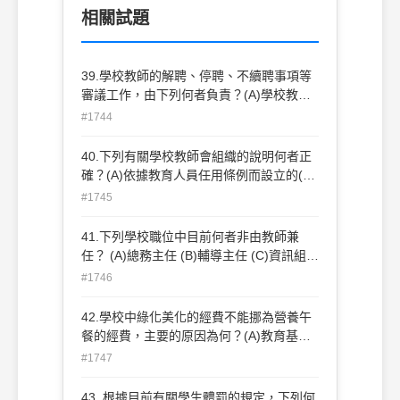
相關試題
39.學校教師的解聘、停聘、不續聘事項等
審議工作，由下列何者負責？(A)學校教師
申訴評議委員會(B)縣市政府教育局(C)教育
#1744
部國教司(D)學校教師評審委員會。
40.下列有關學校教師會組織的說明何者正
確？(A)依據教育人員任用條例而設立的(B)
根據人民團體法向主管機關報備立案(C)主
#1745
要用以規範公立學校教師(D)所有教師均須
入會。
41.下列學校職位中目前何者非由教師兼
任？ (A)總務主任 (B)輔導主任 (C)資訊組長
(D)出納組長。
#1746
42.學校中綠化美化的經費不能挪為營養午
餐的經費，主要的原因為何？(A)教育基本
法的限制 (B)環保概念的重視 (C)會計制度
#1747
的限制 (D)校長行政裁量權的管轄範圍。
43. 根據目前有關學生體罰的規定，下列何