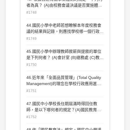
者為真？ (A)由校務會議決議是否實施體罰
(B)教師可以在專業判斷之下實施適度的體
#1748
罰 (C)家長立下切結書同意教師可適度實施
體罰 (D)學校不能實施體罰 。
44.國民小學中老師若想瞭解本年度校務會
議的結果與記錄，則應找學校哪一個行政人
員協助？ (A)文書組 (B)資料組 (C)教學組
#1749
(D)資訊組。
45.國民小學中辦理教師敘薪與提敘的單位
是下列何者？ (A)會計室 (B)總務處 (C)教務
處 (D)人事室。
#1750
46.近年來「全面品質管理」(Total Quality
Management)的理念在學校行政應用甚
廣，下列何者並非其主要的主張？ (A)顧客
#1751
至上 (B)持續改進 (C)絕對服從 (D)全員參
與。
47.國民中小學校長任期屆滿時得回任教
師，是以下哪何者的規定？(A)國民教育法
(B)教育基本法(C)教師法(D)師資培育法。
#1752
48.依「國民教育法」規定，國民中小學議