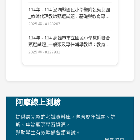
114年 - 114 澎湖縣國民小學暨附設幼兒園
_教師代理教師甄選試題：基礎與教育專業
測驗#128267
2025 年 · #128267
114年 - 114 高雄市市立國民小學教師聯合
甄選試題_一般類及專任輔導教師：教育專
業#127931
2025 年 · #127931
阿摩線上測驗
提供最完整的考試資料庫，包含歷年試題、詳
解、申論題等學習資源，
幫助學生有效準備各類考試。