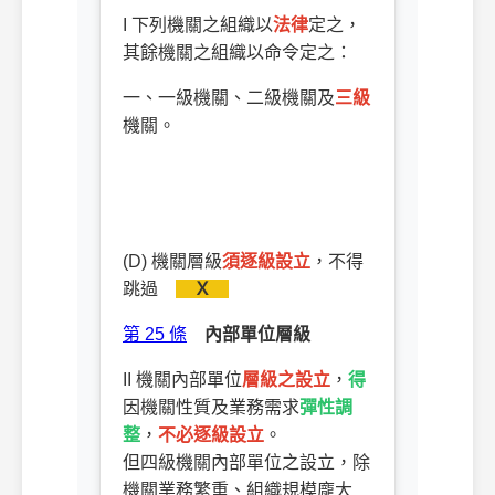
I 下列機關之組織以
法律
定之，
其餘機關之組織以命令定之：
一、一級機關、二級機關及
三級
機關。
(D) 機關層級
須逐級設立
，不得
跳過
Ｘ
第 25 條
內部單位層級
II 機關內部單位
層級
之設立
，
得
因機關性質及業務需求
彈性調
整
，
不必逐級設立
。
但四級機關內部單位之設立，除
機關業務繁重、組織規模龐大