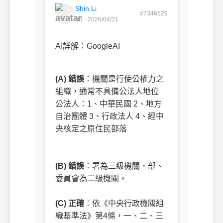
Shin Li
#7346529
B3 · 2026/04/21
AI詳解：GoogleAI
(A) 錯誤
：機關是行使公權力之
組織，通常不具備公法人地位
公法人：1、中華民國 2、地方
自治團體 3、行政法人 4、經中
央核定之原住民部落
ㅤㅤ
(B) 錯誤
：署為三級機關，部、
委員會為二級機關。
ㅤㅤ
(C) 正確
：依《中央行政機關組
織基準法》第4條，一、二、三