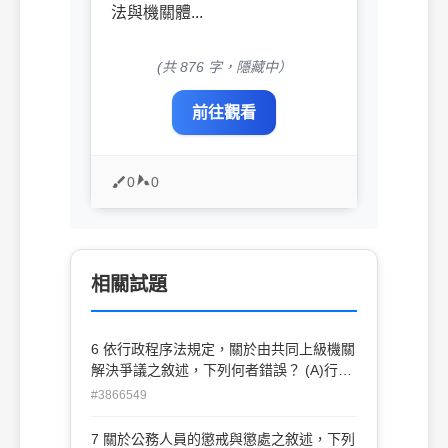
法與機關體...
(共 876 字，隱藏中）
前往觀看
0
0
相關試題
6 依行政程序法規定，關於由共同上級機關
解決爭議之敘述，下列何者錯誤？ (A)行政
事件經指定管轄後，各機關應為必要職務行
#3866549
為之內容，由共同上級 機關決定 (B)各機關
依法均有管轄權，但受理時間先後無法判斷
7 關於公務人員的懲戒與懲處之敘述，下列