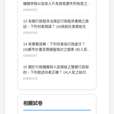
以符合比例原則 (D)被授權機關訂定施行細
法規命令與行政規則皆須經發布
機關申辦以低收入戶為資格要件所核發之補
則且經行政院核定後，即發生效力
助，B 機關即使認為其家庭似無經濟困難情
#3866555
形，亦應受低收入戶證明之拘束，此乃行政
處分之何種效力？ (A)既判力 (B)執行力 (C)
13 有關行政程序法規定行政程序重開之敘
確認效力 (D)構成要件效力
述，下列何者錯誤？ (A)核給社會救助生活
扶助金所依據之事實事後發生有利於相對人
#3866556
之變更者， 相對人得依行政程序法第 128
條第 1 項第 1 款規定，申請重開行政程序
14 依實務見解，下列何者為行政處分？
(B)行政程序法第 128 條第 1 項所稱之利害
(A)都市計畫定期通盤檢討之變更 (B)人民團
關係人，限於確定處分規制效力 所及之人
體將職員簡歷冊報請主管機關核備 (C)衛生
#3866557
(C)行政程序法第 128 條第 1 項第 2 款所稱
福利部中央健康保險署對特約醫事服務機構
發現新證據，限於作成行政處分 之時業已
之停止特約 (D)員警對汽車駕駛人實施酒測
15 關於行政機關與人民締結之雙務行政契
存在，但未經斟酌之證據 (D)行政程序重新
結果數值之單據
約，下列敘述何者正確？ (A)人民之給付應
進行的規定，係指行政機關基於行政處分相
與其實質負擔能力相當 (B)法規許可行政機
#3866558
對人或利害關 係人的申請，就已確定的行
關作成行政處分附加附款者，行政機關亦可
政處分所規制的事項，重為實質審查
與人民締結雙務契約 (C)人民之給付與行政
機關之給付不相當時，人民取得對行政機關
之補償請 求權 (D)行政機關與人民締結雙務
相關試卷
契約無須法律有明文授權，但均應經上級機
關 之核准