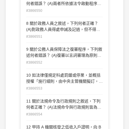
且有統一管轄之必 要，由共同上級機關決
何者錯誤？ (A)兩者所依據法令啟動程序上
定 (C)請求行政協助之機關對被請求機關拒
皆有所不同 (B)同一行為若已受行政罰之處
#3866550
絕提供協助有異議時，由共同上級 機關決
罰者，仍有受懲戒之可能 (C)同一行為先受
定 (D)因執行行政協助所生之費用金額，請
懲處處分後，繼受懲戒判決確定者，原懲處
8 關於政務人員之敘述，下列何者正確？
求與被請求機關無法達成協議時， 由共同
處分失其效力 (D)懲處屬行政程序上人事行
(A)對政務人員得處申誡及記過，但不得記
上級機關決定
政行為，不許對其提起行政訴訟
大過 (B)政務人員以制定政策為任務，原則
#3866551
上沒有任用資格限制 (C)司法院大法官僅具
政務人員身分 (D)政務人員原則上隨政黨輪
9 關於公務人員保障法之復審程序，下列敘
替而更替，故無公務員服務法之適用
述何者錯誤？ (A)復審以言詞審理為原則
(B)公務人員保障暨培訓委員會（下稱保訓
#3866552
會）必要時，得依職權通知復審 人及原處
分機關派員進行言詞辯論 (C)復審人對於保
10 如法律僅規定科處罰鍰或停業，並概括
訓會於復審程序進行中所為之程序上處置不
授權「施行細則，由中央主管機關擬訂，報
服者，不得單 獨提起行政訴訟 (D)保訓會必
請行政院核定」時，下列敘述何者正確？
#3866553
要時，得依復審人之申請通知復審人及原處
(A)被授權機關應就執行母法之技術性、細
分機關派員進行言 詞辯論
節性事項，訂定法規命令 (B)經報行政院核
11 關於法規命令及行政規則之敘述，下列
定，被授權機關得委由其下級機關公告執行
何者正確？ (A)法規命令與行政規則皆為抽
母法之技術 性、細節性事項，以補充法律
象性規範 (B)法規命令與行政規則皆直接對
#3866554
規定之不足 (C)被授權機關得在施行細則中
人民發生法律效果 (C)法規命令與行政規則
增列「情節較輕者，應先予以警告」規定，
皆須基於法律授權始得訂定 (D)所有類型的
12 甲持 A 機關核發之低收入戶證明，向 B