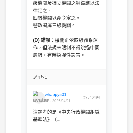
級機關及獨立機關之組織應以法
律定之，
四級機關以命令定之。
警政署屬三級機關。
ㅤㅤ
(D) 錯誤
：機關雖依四級體系運
作，但法規未限制不得跳過中間
層級，有時採彈性設置。
4
1
whappy501
#7346494
B2 · 2026/04/21
這題考的是《中央行政機關組織
基準法》（...