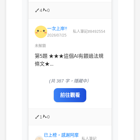
4
0
一次上岸!!
私人筆記#8492554
2026/07/25
未解鎖
第5題 ★★★這個AI有餵過法規
條文★...
(共 387 字，隱藏中）
前往觀看
1
0
已上榜，感謝阿摩
私人筆記