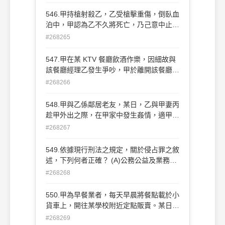
場發生扭打。甲以重拳將乙擊倒在地，乙無
力反抗，甲順利帶著該車音響而逃離現場。
546.甲持槍射殺乙，乙受槍擊重傷，倒臥血
請問：依實務見解，甲之行為應如何論處？
泊中，甲認為乙不久將死亡，乃己意中止繼
(A)甲成立準強盜罪(B)甲成立加重竊盜罪
續開槍之行為，迅速離開現場。其後，乙經
#268265
(C)甲成立加重搶奪罪(D)甲成立強盜罪
友人送醫急救，所幸獲救未死。請問：在民
國九十四年二月二日總統令公布之新修正刑
547.甲在某 KTV 餐廳飲酒作樂，因細故與
法之規定下，甲之行為如何論處？ (A)甲成
該餐廳經理乙發生爭吵，甲於離開該餐廳
立殺人罪之中止犯(B)甲成立殺人罪之普通
後，攜帶一桶汽油返回該餐廳潑灑洩恨，引
#268266
未遂犯(C)甲成立殺人罪之準中止犯(D)甲成
起大火後，迅速離開現場，導致正在該餐廳
立重傷罪之既遂犯
消費之五名客人死亡之結果。請問：依實務
548.甲與乙係鄰居老友，某日，乙與甲妻丙
見解，甲之行為如何論處？ (A)甲成立殺人
趁甲外出之際，在甲家中發生姦情，適甲自
罪(B)甲成立放火致死罪(C)甲成立持有危險
外返家撞見，乙非但無悔意，更譏笑甲係性
#268267
物品致死罪(D)甲成立準放火致死罪
無能，甲欲痛毆乙，但深怕敵不過而忍下
來，待乙離開後，越想愈氣，乃攜帶木棍前
549.依據現行刑法之規定，關於侵占罪之敘
往乙住處欲教訓乙，連續以木棍毆打乙，導
述，下列何者正確？ (A)公務公益及業務上
致乙因傷重不治死亡。請問：依實務見解，
之侵占罪，無處罰未遂犯之規定(B)侵占遺
#268268
甲之行為如何論處？ 82 (A)甲成立傷害致
失物之行為，最高法定刑為拘役(C)同財共
死罪(B)甲成立過失致死罪(C)甲成立義憤傷
居親屬之間，犯侵占罪者，頇告訴乃論(D)
550.甲為早餐業者，每天早晨將餐點載於小
害致死罪 (D)甲成立過當防衛
直系血親之間，犯侵占罪者，免除其刑
貨車上，開往某學校附近定點販賣。某日，
甲一如往常開著小貨車出門做生意，在該學
#268269