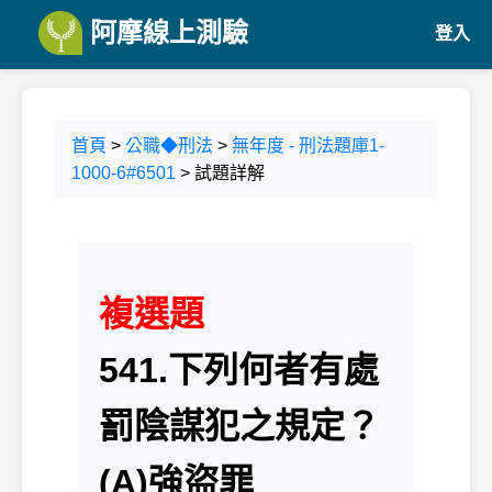
阿摩線上測驗
登入
首頁
>
公職◆刑法
>
無年度 - 刑法題庫1-
1000-6#6501
> 試題詳解
複選題
541.下列何者有處
罰陰謀犯之規定？
(A)強盜罪