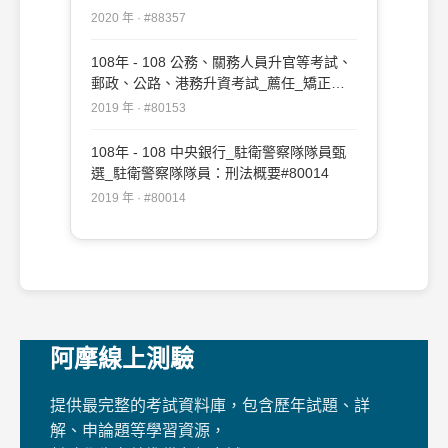
2020 年 · #88357
108年 - 108 公務、關務人員升官等考試、
郵政、公路、港務升資考試_薦任_矯正、
法制：刑法#80153
2019 年 · #80153
108年 - 108 中央銀行_駐衛警察隊隊員甄
選_駐衛警察隊隊員：刑法概要#80014
2019 年 · #80014
阿摩線上測驗
提供最完整的考試資料庫，包含歷年試題、詳
解、申論題等學習資源，