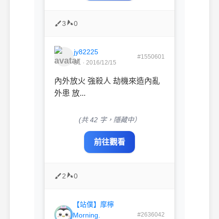
3
0
jy82225
#1550601
B1 · 2016/12/15
內外放火 強殺人 劫機來造內亂
外患 放...
(共 42 字，隱藏中）
前往觀看
2
0
【站僕】摩檸
Morning.
#2636042