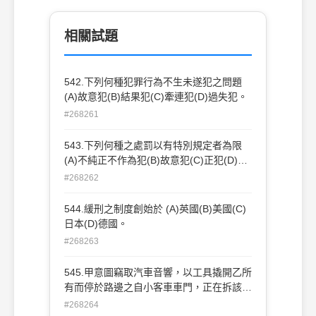
相關試題
542.下列何種犯罪行為不生未遂犯之問題
(A)故意犯(B)結果犯(C)牽連犯(D)過失犯。
#268261
543.下列何種之處罰以有特別規定者為限
(A)不純正不作為犯(B)故意犯(C)正犯(D)未
遂犯。
#268262
544.緩刑之制度創始於 (A)英國(B)美國(C)
日本(D)德國。
#268263
545.甲意圖竊取汽車音響，以工具撬開乙所
有而停於路邊之自小客車車門，正在拆該車
音響之際，被返回現場之乙發現，兩人在當
#268264