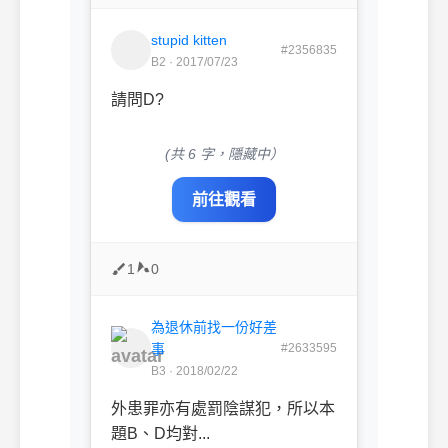
stupid kitten
#2356835
B2 · 2017/07/23
請問D?
(共 6 字，隱藏中）
前往觀看
1
0
為退休前找一份好差
事
#2633595
B3 · 2018/02/22
外患罪亦有處罰陰謀犯，所以本
題B、D均對...