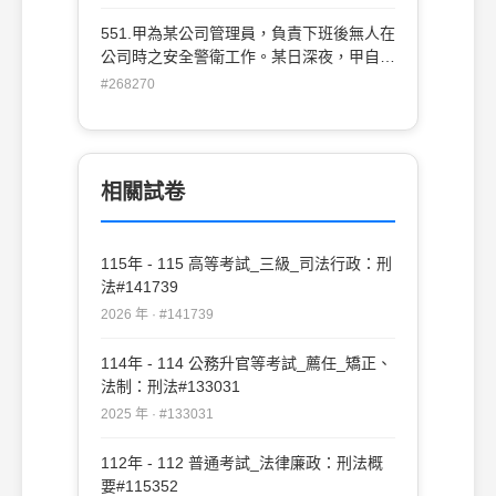
校附近，不慎撞倒該校學生，經送醫後，隔
日因傷重死亡。請問：依實務見解，甲之行
551.甲為某公司管理員，負責下班後無人在
為如何論處？ (A)甲成立過失傷害罪(B)甲成
公司時之安全警衛工作。某日深夜，甲自監
立過失傷害致死罪 (C)甲成立過失致死罪
視器上發覺其友人乙正進入該公司偷竊財
#268270
(D)甲成立業務過失致死罪
物，乃故意視而不見，並未採取任何阻止之
行動。而乙不知甲已經發覺，於竊得財物
後，順利逃離現場。請問：甲與乙之行為如
何論處？ (A)甲成立竊盜罪之幫助犯，乙成
相關試卷
立竊盜罪 (B)甲不成立犯罪，乙成立竊盜罪
(C)甲成立加重竊盜罪之幫助犯，乙成立加
重竊盜罪 (D)甲不成立犯罪，乙成立加重竊
115年 - 115 高等考試_三級_司法行政：刑
盜罪
法#141739
2026 年 · #141739
114年 - 114 公務升官等考試_薦任_矯正、
法制：刑法#133031
2025 年 · #133031
112年 - 112 普通考試_法律廉政：刑法概
要#115352