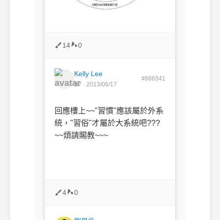
14
0
Kelly Lee
#666541
B7 · 2013/06/17
回應樓上~~"習慣"應該屬於外系
統，"習俗"才屬於大系統吧???
~~煩請賜教~~~
4
0