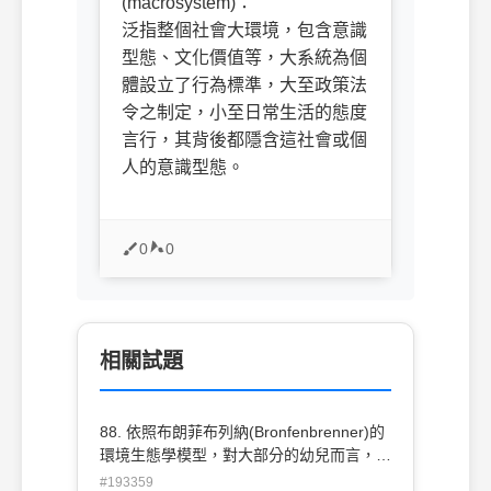
(macrosystem)：
泛指整個社會大環境，包含意識
型態、文化價值等，大系統為個
體設立了行為標準，大至政策法
令之制定，小至日常生活的態度
言行，其背後都隱含這社會或個
人的意識型態。
0
0
相關試題
88. 依照布朗菲布列納(Bronfenbrenner)的
環境生態學模型，對大部分的幼兒而言，家
庭是屬於哪一個系統？ (A)小系統(B) 中間
#193359