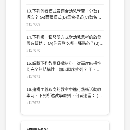
能 (C)小班生活態度培養(D)混齡班動作技
能
13.下列何者模式最適合幼兒學習「分數」
概念？ (A)面積模式(B)集合模式(C)數名模
式(D)數線模式
#117669
14.下列哪一種發問方式對幼兒思考的啟發
最有幫助： (A)你喜歡吃哪一種點心？(B)你
喜歡吃水果嗎？ (C)你玩得高不高興？(D)
#117670
如果你在大賣場迷路了怎麼辦？
15.請將下列教學遊戲材料，從高度結構性
到完全無結構性，加以順序排列？ 甲、積
木 乙、拼圖 丙、黏土 (A)甲丙乙(B)乙甲丙
#117671
(C)丙甲乙(D)丙乙甲
16.建構主義取向的教室中進行藝術活動教
學時，下列所述教學原則，何者適當： (A)
避免幼兒有挫折感，用簡單的材料容易完成
#117672
的較好 (B)規劃幼兒可以獨自完成的藝術活
動 (C)要求幼兒依照一定的半成品完成作品
(D)避免浪費每位幼兒只能取用固定的藝術
材料