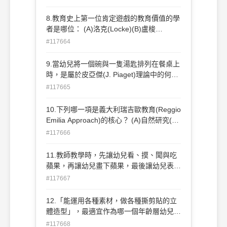
系統(C) 外在系統(D)大系統。
8.教育史上第一位肯定遊戲的教育價值的學
者是哪位： (A)洛克(Locke)(B)盧梭
(Rosseau)(C)福祿貝爾(Frobel)(D)杜威
#117664
(Dewey)
9.當幼兒將一個碗與一隻湯匙排列在餐桌上
時，是屬於皮亞傑(J. Piaget)理論中的何種
活動： (A)符號表徵活動 (B)物理知識活動
#117665
(C)數學—邏輯知識活動 (D)保留概念活動
10.下列哪一項是義大利瑞吉歐教育(Reggio
Emilia Approach)的核心？ (A)自然研究(B)
社區文化研究(C)語文教育(D)生活感官教育
#117666
11.教師教學時，先讓幼兒看、摸、聞與吃
蘋果，再讓幼兒畫下蘋果，最後讓幼兒表達
其對蘋果的認識，是運用教材排列的何種原
#117667
則： (A)由具體到抽象(B)由近到遠(C)由簡
到繁(D)由舊經驗到新經驗
12.「能運用各種素材，做各種撕剪貼的立
體造型」，最適宜作為哪一個年齡層幼兒的
單元目標： (A)中班認知能力(B)大班動作技
#117668