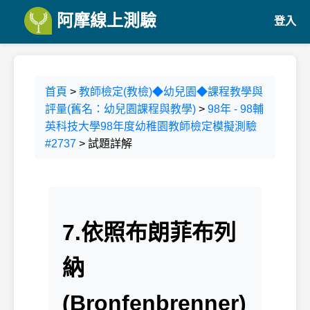
阿摩線上測驗
登入
首頁
>
教師檢定(教檢)◆幼兒園◆課程教學與
評量(舊名：幼兒園課程與教學)
>
98年 - 98輔
英科技大學98年度幼稚園教師檢定模擬測驗
#2737
> 試題詳解
7.依照布朗菲布列
納
(Bronfenbrenner)