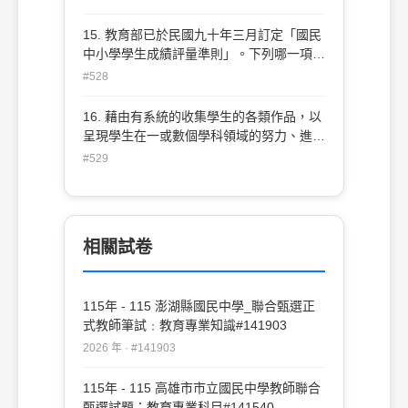
果(product)評鑑
下列哪一項？ (知識管理與教育革新研討會
會議手冊，p.3-8) (A) 學習與人相處
15. 教育部已於民國九十年三月訂定「國民
(learning to live together) (B) 學習追求知
中小學學生成績評量準則」。下列哪一項敘
識 (learning to know) (C) 學習做事能力
述錯誤？ (A) 訂於民國九十年八月一日起實
#528
(learning to do) (D) 學習如何學習(learning
施 (B) 評量範圍包括學習領域及日常生活表
to learn)
現 (C) 成績評量應本適性化、多元化之原則
16. 藉由有系統的收集學生的各類作品，以
(D) 成績評量記錄應以文字描述為主
呈現學生在一或數個學科領域的努力、進步
與成就，是屬於下列哪一種評量方式？ (濟
#529
南大學教育學程中心，教育改革的微觀工
程，p97) (A) 檔案評量(portfolio
assessment) (B) 實作評量(performance
assessment) (C) 動態評量(dynamic
相關試卷
assessment) (D) 真實評量(authentic
assessment)
115年 - 115 澎湖縣國民中學_聯合甄選正
式教師筆試﹕教育專業知識#141903
2026 年 · #141903
115年 - 115 高雄市市立國民中學教師聯合
甄選試題：教育專業科目#141540