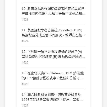
但女性代表須佔： (兩性平等教育工作計畫)
(A) 四分之一以上 (B) 三分之一以上 (C) 二
10. 教育觀點均強調從學習者所在的真實世
分之一以上 (D) 三分之二以上
界尋找問題情境，以解決矛盾爭議或認知衝
突來激發學習動機，發展學習內容，並在和
#523
學習社群的分享、討論、協商等互動中不斷
創新知識。下列哪一項和此一敘述無關？
11. 美國課程學者古德拉(Goodlad, 1979)
(A) 知識管理 (B) 建構式教學 (C) 知識中心
將課程區分成五個不同層次，教師在班級教
課程 (D) 歷程模式課程設計
學時實際執行的課程，稱為：(A) 理念課程
#524
(B) 正式課程 (C) 運作課程 (D) 經驗課程.
12. 下列哪一項不是課程統整的理念？(A)
學科領域內容的統整 (B) 教師教學經驗的統
整 (C) 學校科目與活動的統整 (D) 校內與校
#525
外領域的統整
13. 在史塔夫賓(Stufflebeam, 1971)所提出
的CIPP整體評鑑模式中，敘述和分析可用
的人力和物質資源、解決策略、以及在行動
#526
過程中的程序設計等，係為下列哪一項評鑑
方式？(王文科，課程與教學論，五南,
14. 聯合國教科文組織中的教育委員會於
p391) (A) 脈絡(context)評鑑 (B) 輸入
1996年就終身學習的觀點，提出「學習社
(input)評鑑 (C) 過程(process)評鑑 (D) 成
會」(learning society)的四項支柱，不包括
#527