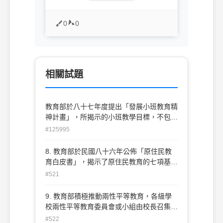
0
0
相關試題
教育部於八十七年度提出「發展小班教育精
神計畫」，所揭示的小班教學目標，不包括
下列哪一項？(A) 提供適性教育機會(B) 改
#125995
善師生互動關係(C) 提升教師教學品質(D)
促進學生學習效果
8. 教育部於民國八十六年公佈「原住民教
育白皮書」，揭示了原住民教育的七項基本
政策。下列哪一項不包括在內：(A) 尊重文
#521
化差異，發展多元教育型態 (B) 珍惜固有文
化，建立族群自我認同。 (C) 重建部落歷
9. 教育部積極推動兩性平等教育，各級學
史，振興原住民族語言。(D) 廣開社會資
校兩性平等教育委員會或小組由校長召集，
源，拓展向上流動機會。
成員必須包括單位主管、教師、職員代表，
#522