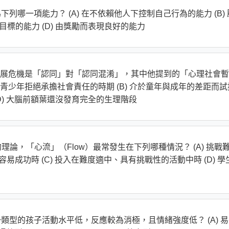
被定義為下列哪一項能力？ (A) 在不依賴他人下控制自己行為的能力 (B)
目標的能力 (D) 由獎勵而表現良好的能力
時期的發展危機是「認同」對「認同混淆」，其中他提到的「心理社會
是指？ (A) 青少年拒絕承擔社會責任的時期 (B) 介於童年與成年的差距而
(D) 大腦前額葉還沒發育完全的生理階段
lyi）的理論，「心流」（Flow）最常發生在下列哪種情況？ (A) 挑戰
容易成功時 (C) 投入在難度適中、具有挑戰性的活動中時 (D) 學
類中，哪一類型的孩子活動水平低，反應較為消極，且情緒強度低？ (A) 