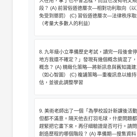
人在用，拿了也不會怎樣，而且也沒有明文規
段？ (A) 前習俗道德層次—相對功利取向（
免受到懲罰） (C) 習俗道德層次—法律秩序
（考量大多數人的利益）
8. 九年級小立準備歷史考試，讀完一段後
地方我還不確定？」發現有幾個概念搞混了，
概念？ (A) 精緻化策略—將新訊息與舊知識
（如心智圖） (C) 複誦策略—重複訊息以維
估，並彼此調整學習
9. 美術老師出了一個「為學校設計新課後
但都不滿意。隔天他去打羽毛球，什麼問題都
趕緊把它畫下來，再仔細驗證是否可行。請問「
創造歷程的哪個階段？ (A) 準備期—搜集資