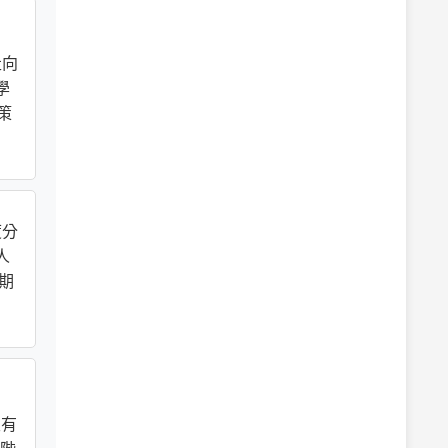
走向
學
策
度分
人
期
沒有