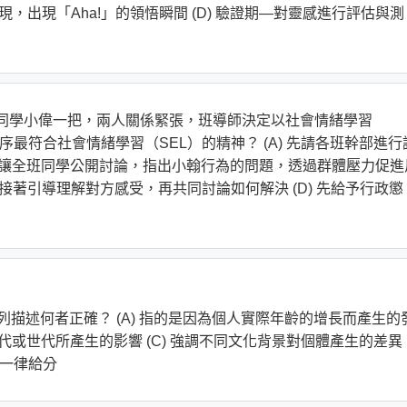
現，出現「Aha!」的領悟瞬間 (D) 驗證期—對靈感進行評估與測
了同學小偉一把，兩人關係緊張，班導師決定以社會情緒學習
最符合社會情緒學習（SEL）的精神？ (A) 先請各班幹部進行
 先讓全班同學公開討論，指出小翰行為的問題，透過群體壓力促進
，接著引導理解對方感受，再共同討論如何解決 (D) 先給予行政懲
ts），下列描述何者正確？ (A) 指的是因為個人實際年齡的增長而產生的
時代或世代所產生的影響 (C) 強調不同文化背景對個體產生的差異
)一律給分