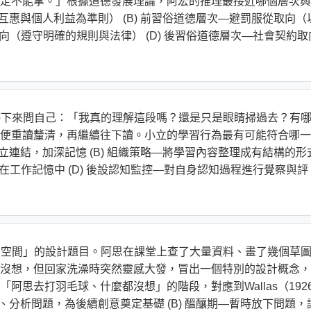
定不能拿。」根據道德發展理論，阿宏的推理最接近哪個層次與
以互惠與個人利益為準則） (B) 前習俗道德層次—避罰服從取向（
取向（遵守明確的規則與法律） (D) 後習俗道德層次—社會契約取
會停下來問自己：「我真的理解這段嗎？還是只是眼睛掃過去？有
便重讀釐清，再繼續往下讀。小立的學習行為最有可能符合哪一
建立連結，加深記憶 (B) 組織策略—將學習內容整理成有結構的形
持在工作記憶中 (D) 後設認知監控—對自身認知過程進行覺察與評
活動空間」的設計題目。阿思在課堂上查了大量資料、畫了幾個草
沒想，但回家洗澡時突然靈感大發，冒出一個特別的設計概念，
阿思去打羽毛球、什麼都沒想」的階段，對應到Wallas（192
料、分析問題，為後續創意奠定基礎 (B) 醞釀期—暫時放下問題，