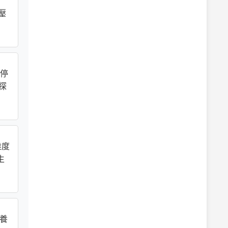
 壓
暫停
試探
難度
生
易養