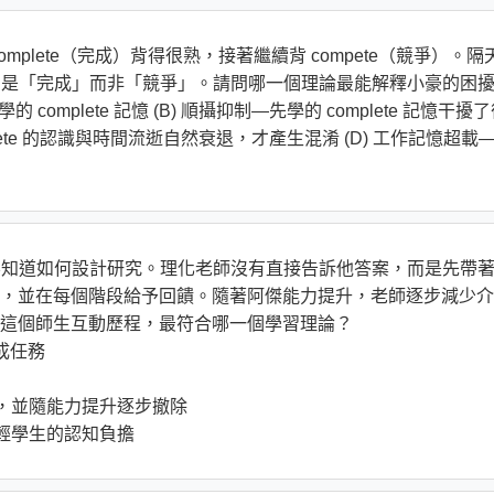
mplete（完成）背得很熟，接著繼續背 compete（競爭）。隔
現的卻是「完成」而非「競爭」。請問哪一個理論最能解釋小豪的困
的 complete 記憶 (B) 順攝抑制—先學的 complete 記憶干擾
ompete 的認識與時間流逝自然衰退，才產生混淆 (D) 工作記憶超載
全不知道如何設計研究。理化老師沒有直接告訴他答案，而是先帶
，並在每個階段給予回饋。隨著阿傑能力提升，老師逐步減少介
這個師生互動歷程，最符合哪一個學習理論？
成任務
持，並隨能力提升逐步撤除
減輕學生的認知負擔