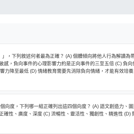
 bias）」，下列敘述何者最為正確？ (A) 個體傾向將他人行為解讀為
別敏感，負向事件的心理影響力約是正向事件的三至五倍 (C) 負向
力降至最低 (D) 情緒教育需要先消除負向情緒，才能有效培養
個向度，下列哪一組正確列出這四個向度？ (A) 語文創造力、圖
正確性、廣度、深度 (C) 流暢性、靈活性、獨創性、精進性 (D) 