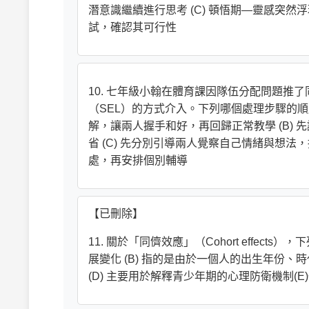
潛意識繼續進行思考 (C) 頓悟期—靈感突然浮
試，確認其可行性
10. 七年級小翰在體育課因隊伍分配問題推
（SEL）的方式介入。下列哪個處理步驟的順序
解，讓兩人握手和好，再回歸正常教學 (B)
省 (C) 先分別引導兩人覺察自己情緒與想法
處，再安排個別輔導
【已刪除】
11. 關於「同儕效應」（Cohort effec
展變化 (B) 指的是由於一個人的出生年份、
(D) 主要用於解釋青少年期的心理防衛機制(E