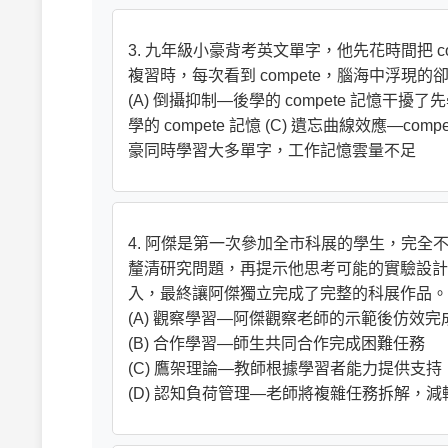
3. 九年級小豪背考英文單字，他先花時間把 co
複習時，每次看到 compete，腦海中浮
(A) 倒攝抑制—後學的 compete 記憶干擾了先學
學的 compete 記憶 (C) 遺忘曲線效應—c
豪同時學習大多單字，工作記憶雲量不足
4. 阿傑是第一次參加全市科展的學生，完
釐清研究問題，再提示他思考可能的實驗設計
入，最終讓阿傑獨立完成了完整的科展作品。
(A) 觀察學習—阿傑觀察老師的示範後仿效完
(B) 合作學習—師生共同合作完成困難任務
(C) 鷹架理論—教師根據學習者能力提供支
(D) 認知負荷管理—老師將複雜任務拆解，