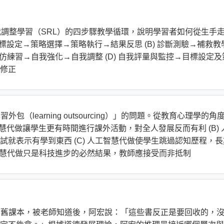
出促進自我調整學習（SRL）的四步驟教學循環，說明學習者如何從生手
目標設定→策略選擇→策略執行→結果反思 (B) 診斷測驗→補救教
模仿練習→自我強化→自我調整 (D) 自我評量與監控→目標設定及
修正
（learning outsourcing）」的問題。從教育心理學的角
智慧代做讓學生更有時間進行課外活動，對全人發展反而有利 (B) 
就表示有學到東西 (C) 人工智慧代做使學生跳過認知歷程，長
工智慧代做只是科技進步的必然結果，教師應接受而非抵制
幾本舊課本，被老師知道後，阿宏說：「這些書反正是要回收的，