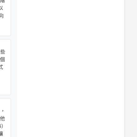
階
以
向
哪些
個
式
圖，
他
6）
讓