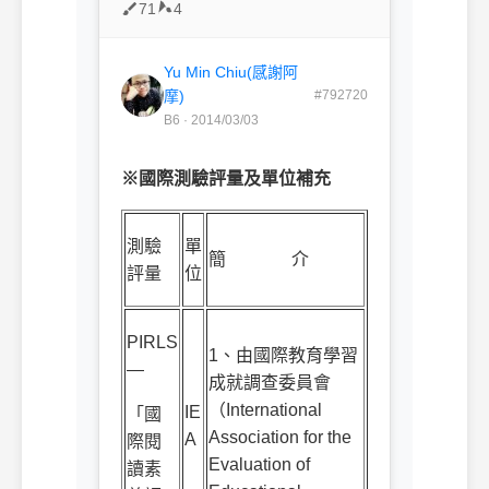
71
4
Yu Min Chiu(感謝阿
摩)
#792720
B6 · 2014/03/03
※國際測驗評量及單位補充
測驗
單
簡
介
評量
位
PIRLS
1
、由國際教育學習
—
成就調查委員會
（
International
IE
「國
Association for the
A
際閱
Evaluation of
讀素