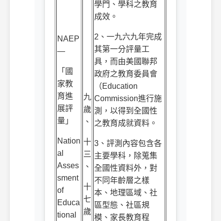
學門、學科之教育
成效。
2
、一九六九年完成
NAEP
其第一分評量工
—
具，而由美國聯邦
「國
政府之教育委員會
家教
（
Education
育進
九
Commission
進行施
展評
歲
測，以得到全國性
量」
、
之教育成就資料。
Nation
十
3
、評測內容包含各
al
三
主要學科，除蒐集
Asses
、
全國性資料外，對
sment
不同年齡層之樣
十
of
本、地理區域、社
七
Educa
區型態、社區規
歲
tional
模、家長教育程