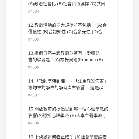
(A)政治社會化 (B)社會角色選擇 (C)共同文
化的傳遞 (D)能力分組。
#4604
12.教育活動的三大規準並不包括： (A)合
價值性 (B)合認知性 (C)合多元性 (D)合自
願性。
#4605
13.提倡自然主義教育並著有「愛彌兒」一
書的學者是：(A)福祿貝爾(Froebel) (B)蒙
特梭利(Montessori) (C)盧梭(Rousseau)
#4606
(D)洛克(Locke)。
14.「教師準時到課」、「注重教室佈置」
等均會對學生的學習產生影響， 這是以下
哪一種課程的重要性？ (A)正式課程 (B)非
#4607
正式課 (C)潛在課程 (D)空無課程。
15.開放教育的提倡受到哪一個心理學派的
影響(A)認知心理學派 (B)人本主義學派 (C)
行為主義學派 (D)精神分析學派。
#4608
16.下列敘述何者正確？ (A)社會學習論者