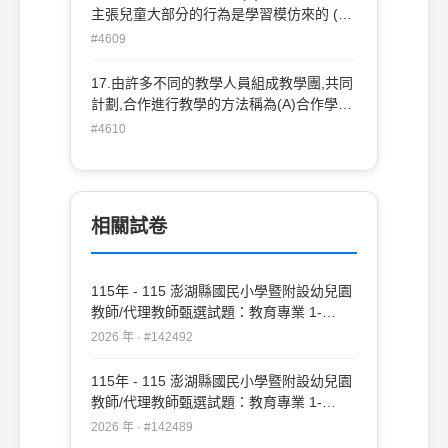
主張兒童大部分的行為是學習模仿來的 (B)
心理分析學派重視自我實現的需求 (C)認知
#4609
學派認為學生是被動的學習者 (D)行為學派
認為行為是很難改變的。
17.由許多不同的教學人員組成教學團,共同
計劃,合作進行教學的方法稱為(A)合作學習
法 (B)協同教學法 (C)發現教學法 (D)發表
#4610
教學法。
相關試卷
115年 - 115 澎湖縣國民小學暨附設幼兒園
教師/代理教師甄選試題：教育專業 1-
20#142492
2026 年 · #142492
115年 - 115 澎湖縣國民小學暨附設幼兒園
教師/代理教師甄選試題：教育專業 1-
50#142489
2026 年 · #142489