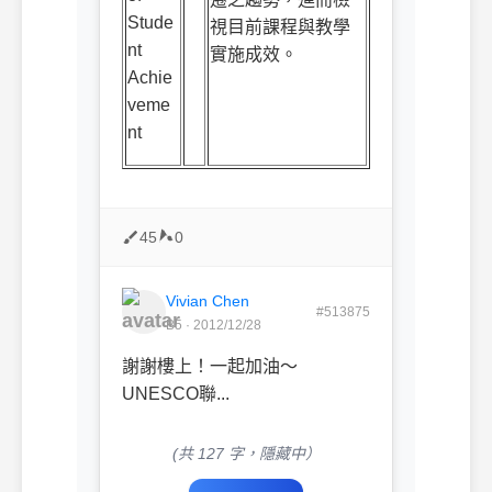
Stude
視目前課程與教學
nt
實施成效。
Achie
veme
nt
45
0
Vivian Chen
#513875
B5 · 2012/12/28
謝謝樓上！一起加油～
UNESCO聯...
(共 127 字，隱藏中）