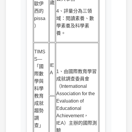
歲
歐伊
西的
4
、評量分為三領
pissa
域：閱讀素養、數
）
學素養及科學素
養。
TIMS
S—
IE
「國
1
、由國際教育學習
A
際數
成就調查委員會
學與
（
International
科學
Association for the
教育
Evaluation of
成就
Educational
趨勢
Achievement
，
調
IEA
）主辦的國際測
查」
驗