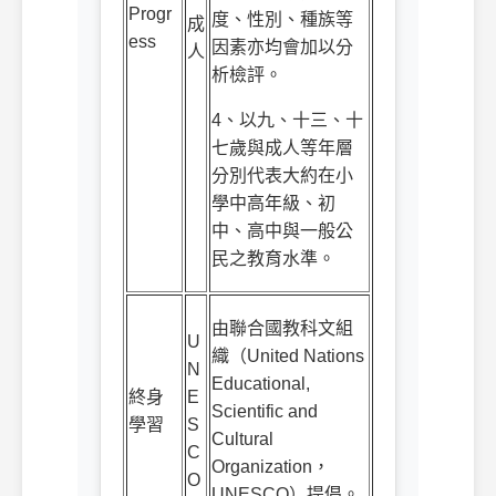
Progr
度、性別、種族等
成
ess
因素亦均會加以分
人
析檢評。
4
、以九、十三、十
七歲與成人等年層
分別代表大約在小
學中高年級、初
中、高中與一般公
民之教育水準。
由聯合國教科文組
U
織（
United Nations
N
Educational,
終身
E
Scientific and
學習
S
Cultural
C
Organization
，
O
UNESCO
）提倡。