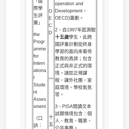
「國
operation and
際學
Development
，
O
生評
OECD)
籌劃。
E
量」
C
2
、自
1997
年起測驗
D
the
十五歲
學生，此跨
Progr
國評量計劃從終身
amme
學習的面向來看待
for
教育的真諦；包含
Intern
正式與非正式的環
ationa
境，諸如正規課
l
程，課外社團，家
Stude
庭環境，學校氣氛
nt
等。
Asses
sment
3
、
PISA
閱讀文本
試題情境包含：個
十
（口
人、教育、職業、
五
訣：
公共事務。