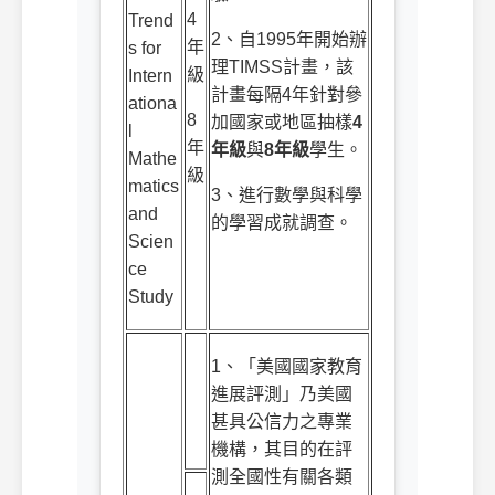
4
Trend
2
、自
1995
年開始辦
年
s for
理
TIMSS
計畫，該
級
Intern
計畫每隔
4
年針對參
ationa
8
加國家或地區抽樣
4
l
年
年級
與
8
年級
學生。
Mathe
級
matics
3
、進行數學與科學
and
的學習成就調查。
Scien
ce
Study
1
、「美國國家教育
進展評測」乃美國
甚具公信力之專業
機構，其目的在評
測全國性有關各類