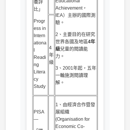
Educational
養評
Achievement
，
比」
IEA
）主辦的國際測
Progr
驗。
ess in
2
、主要目的在研究
Intern
世界各國及地區
4
年
ationa
4
級
兒童的閱讀能
l
年
力。
Readi
級
ng
3
、
2001
年起，五年
Litera
一輪施測閱讀理
cy
解。
Study
1
、由經濟合作暨發
PISA
展組織
—
(Organisation for
Economic Co-