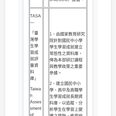
TASA
—
「臺
1
、由國家教育研究
灣學
院針對國民中小學
生學
學生學習成就建立
習成
常態性之資料庫，
就評
俾為本部研訂課程
量資
與教學政策之重要
料
參據。
庫」
2
、建立國民中小
Taiwa
學、高中及高職學
n
生學習成就長期資
Asses
料庫，以追蹤、分
sment
析學生在學習上變
of
遷之趨勢，進而檢