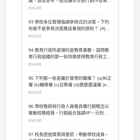
論、激發思考，進而讓學生進行創作發表。
請問教師如此做，發揮了怎樣的課程實踐策
#34186
略？ (A)認識學生起點行為(B)建立支持性的
學習情境(C)給予回饋鼓勵學生參與學習(D)
93.學校本位管理強調參與式的決策，下列
運用多元教學評量方式
何者不是參與決策應該重視的原則？ (A)相
關原則(B)能力原則(C)均等原則(D)權限原
#34187
則
94.教育行政所處理的是教育事務，請問教
育行政組織的那一些特徵使得教育行政工作
的挑戰性大？ (a)功能複雜 (b)成效很慢 (c)
#34188
資源不足 (d)顯明性大，易遭批評 (e) 成效
難以評鑑 (f)目標抽象複雜 (g)溝通管道不足
95.下列那一些是屬於督學的職權？ (a)糾正
(A)a.b.c.f. (B)a.b.d. e.f. (C)a.b.e.f.g.
權 (b)輔導權 (c)召集權 (d)獎懲建議權 (e)
(D)c.e.f.g.
獎懲權 (f)調動權 (g)調閱權 (A)a.b.c.e.g
#34189
(B)a.b.c.d.g (C)a.b.d.f.g. (D)a.b.c.d.f.
96.學校教師與行政人員需具備行銷概念以
推動校務經營，行銷組合強調4P，分別是
產品或服務、價格、行銷通道、促銷。某公
#34190
立國中強調學校畢業生進入第一志願者居全
縣市冠，這是用了那一個行銷手法推銷學
97.校長透過獎賞與懲罰，帶動學校成員，
校？ (A)產品(product)(B)促銷(promotion)