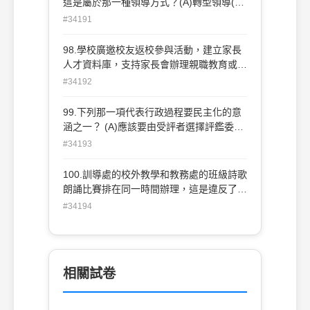
這是屬於那一種領導方式？(A)轉型領導(B)
(C)比較(comparison)(D)保護(protection)
火線領導(C)授能領導(D)交易領導
#34191
98.學校廣邀校友返校參與活動，建立家長
人才資料庫，支持家長會辦理親職教育或插
花烹飪活動，以便在適當的時機獲得家長與
#34192
校友對學校的辦學支持。這些作法乃在累積
學校的那一種資本？(A)經濟資本(B)人力資
99.下列那一項代表行政過程要民主化的意
本(C)社會資本(D)符號資本
涵之一？ (A)應該要由受評者選擇評鑑委員
(B)評鑑結果應告知，並聽取解釋 (C)評鑑
#34193
應由受評者自行辦理(D)評鑑的指標方法應
由受評者自行訂定
100.訓導處的校外教學和教務處的班級詩歌
朗誦比賽排在同一時間辦理，這是違反了教
育行政的那一個原則？ (A)協調原則(B)統整
#34194
原則(C)功能原則(D)權責相稱原則 .
相關試卷