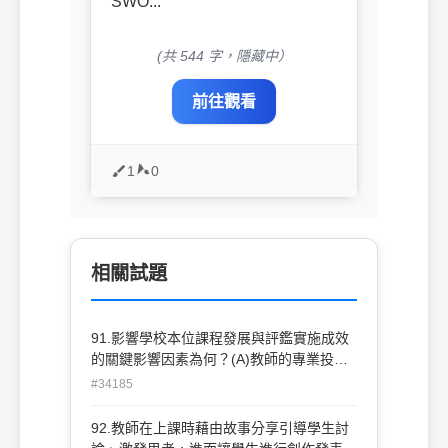
SWO...
(共 544 字，隱藏中）
前往觀看
1
0
相關試題
91.影響學校本位課程發展與評鑑實施成效
的關鍵影響因素為何？(A)教師的專業投入
度(B)學校的行政舉措與管理(C)家長的介入
#34185
與監督(D)地方政府教育局處的督導
92.教師在上課時藉由故事分享引導學生討