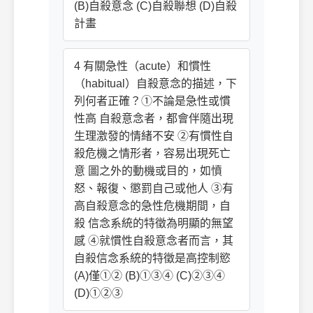
(B)自殺意念 (C)自殺聯想 (D)自殺
計畫
4 有關急性（acute）和慣性
（habitual）自殺意念的描述，下
列何者正確？①不論是急性或慣
性高 自殺意念者，都會伴隨出現
生理激發的情緒不安 ②有慣性自
殺危機之情形者，容易出現死亡
意 圖之外的動機或目的，如憤
怒、報復、懲罰自己或他人 ③有
高自殺意念的急性危機期間，自
殺 信念系統的特徵為明顯的無望
感 ④就慣性自殺意念者而言，其
自殺信念系統的特徵是高控制慾
(A)僅①② (B)①③④ (C)②③④
(D)①②③