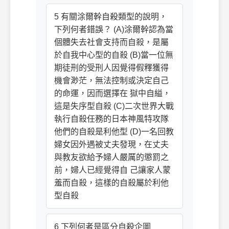
5 有關涂爾幹自殺類型的說明，
下列何者錯誤？ (A)涂爾幹認為當
個體失去社會支持而自殺，是屬
於自我中心型的自殺 (B)當一位無
期徒刑的受刑人因覺得假釋獲得
機會渺茫，無法控制或決定自己
的命運，因而選擇在 獄中自縊，
這是失序型自殺 (C)二次世界大戰
執行自殺任務的日本神風特攻隊
他們的自殺是利他型 (D)一名回教
婦女因外遇被丈夫發現，在丈夫
與教友欲給予婦人嚴厲的懲罰之
前，婦人已經覺得自 己讓家人蒙
羞而自殺，這樣的自殺屬於利他
型自殺
6 下列何者是區分自殺企圖