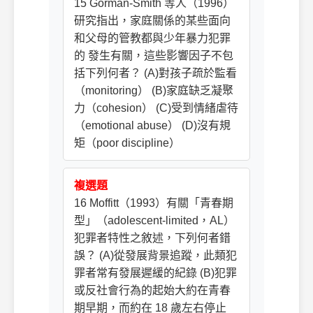
15 Gorman-Smith 等人（1996）
研究指出，家庭關係的某些面向
和父母的管教都與少年暴力犯罪
的 發生有關，這些影響因子不包
括下列何者？ (A)對孩子疏於監看
（monitoring） (B)家庭缺乏凝聚
力（cohesion） (C)受到情緒虐待
（emotional abuse） (D)沒有規
矩（poor discipline）
複選題
16 Moffitt（1993）有關「青春期
型」（adolescent-limited，AL）
犯罪者特性之敘述，下列何者錯
誤？ (A)從發展背景追蹤，此類犯
罪者常有發展遲緩的紀錄 (B)犯罪
或反社會行為的起始大約在青春
期早期，而約在 18 歲左右停止