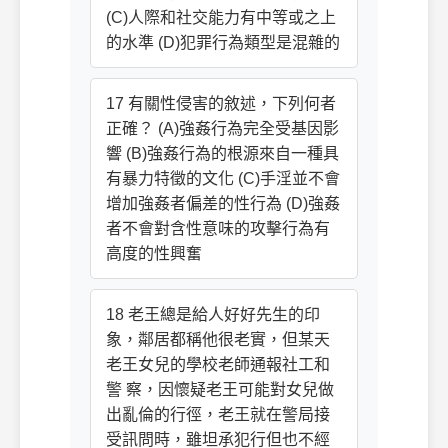
(C)人際和社交能力有中等或之上
的水準 (D)犯罪行為類型是混雜的
17 有關性侵害的敘述，下列何者
正確？ (A)強姦行為完全受基因影
響 (B)強姦行為的根源來自一種具
有暴力特徵的文化 (C)手淫並不會
增加強姦者偏差的性行為 (D)強姦
者不會對含性意味的攻擊行為有
高度的性興奮
18 老王總是給人好好先生的印
象，鄰居都稱他很老實，但某天
老王女兒的學校老師通報社工和
警 察，因懷疑老王可能對女兒做
出亂倫的行徑，老王就在警局接
受訊問時，雖坦承犯行但也不經