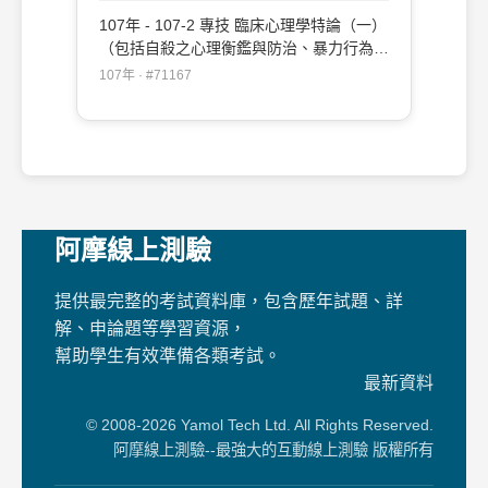
之心理衡鑑與心理治療）#78319
107年 - 107-2 專技 臨床心理學特論（一）
（包括自殺之心理衡鑑與防治、暴力行為之
心理衡鑑與心理治療、物質濫用與依賴之心
107年 · #71167
理衡鑑與心理治療、性格與適應障礙之心理
衡鑑與心理治療）#71167
阿摩線上測驗
提供最完整的考試資料庫，包含歷年試題、詳
解、申論題等學習資源，
幫助學生有效準備各類考試。
最新資料
© 2008-2026 Yamol Tech Ltd. All Rights Reserved.
阿摩線上測驗--最強大的互動線上測驗 版權所有