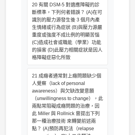
20 有關 DSM-5 對適應障礙的診
斷標準，下列何者錯誤？ (A)在可
識別的壓力源發生後 3 個月內產
生情緒或行為症狀 (B)與壓力源嚴
重度或強度不成比例的明顯苦惱
(C)造成社會或職能（學業）功能
的損害 (D)此壓力相關症狀是因人
格障礙症惡化所致
21 成癮者通常對上癮問題缺少個
人覺察（lack of personal
awareness）與欠缺改變意願
（unwillingness to change），此
兩點常阻礙成癮問題的治療，因
此 Miller 與 Rollnick 曾提出下列
那一種治療技術 來轉變前述兩
點？ (A)預防再犯法（relapse