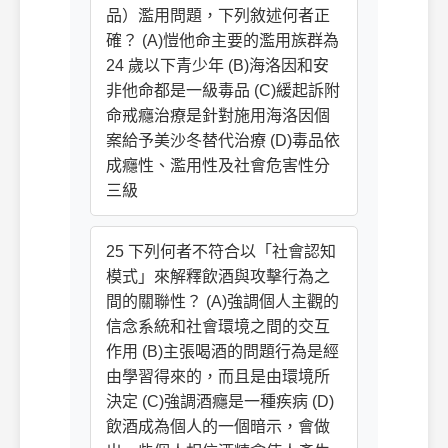
品）濫用問題，下列敘述何者正
確？ (A)愷他命主要的濫用族群為
24 歲以下青少年 (B)海洛因和安
非他命都是一級毒品 (C)緩起訴附
命戒癮治療是針對施用海洛因個
案給予美沙冬替代治療 (D)毒品依
成癮性、濫用性及社會危害性分
三級
25 下列何者不符合以「社會認知
模式」來解釋飲酒與攻擊行為之
間的關聯性？ (A)強調個人主觀的
信念系統和社會環境之間的交互
作用 (B)主張喝酒的問題行為是經
由學習得來的，而且是由環境所
決定 (C)強調酒癮是一種疾病 (D)
飲酒成為個人的一個暗示，會做