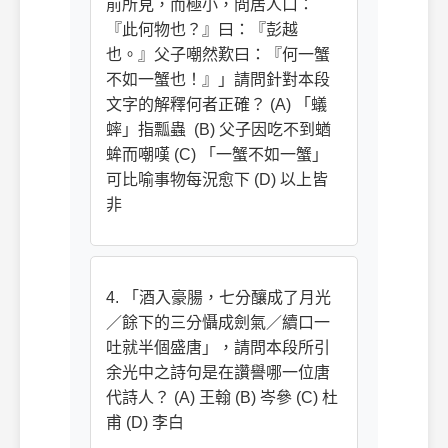
前所見，而極小，問居人口：
『此何物也？』曰：『彭越
也。』父子嘲然歎曰：『何一蟹
不如一蟹也！』」請問針對本段
文字的解釋何者正確？ (A) 「蟻
蟀」指瓢蟲 (B) 父子因吃不到蝤
蛑而嘲嘆 (C) 「一蟹不如一蟹」
可比喻事物每況愈下 (D) 以上皆
非
4. 「酒入豪腸，七分釀成了月光
／餘下的三分懾成劍氣／續口一
吐就半個盛唐」，請問本段所引
余光中之詩句是在讚譽哪一位唐
代詩人？ (A) 王翰 (B) 岑參 (C) 杜
甫 (D) 李白