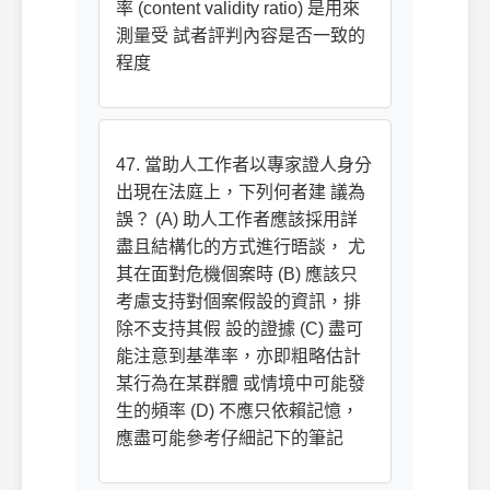
率 (content validity ratio) 是用來
測量受 試者評判內容是否一致的
程度
47. 當助人工作者以專家證人身分
出現在法庭上，下列何者建 議為
誤？ (A) 助人工作者應該採用詳
盡且結構化的方式進行晤談， 尤
其在面對危機個案時 (B) 應該只
考慮支持對個案假設的資訊，排
除不支持其假 設的證據 (C) 盡可
能注意到基準率，亦即粗略估計
某行為在某群體 或情境中可能發
生的頻率 (D) 不應只依賴記憶，
應盡可能參考仔細記下的筆記