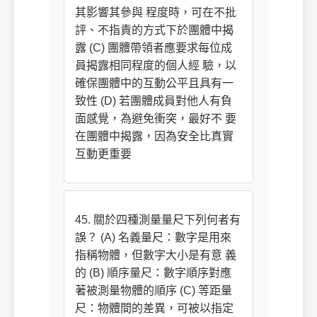
其影響其參與 程度時，可在不批
評、不指責的方式下於團體中揭
露 (C) 團體帶領者應要求每位成
員揭露相同程度的個人經 驗，以
確保團體中的互動公平且具有一
致性 (D) 若團體成員對他人有負
面感覺，為避免衝突，最好不 要
在團體中揭露，因為安全比真實
互動更重要
45. 關於四種測量量尺下列何者有
誤？ (A) 名義量尺：數字是用來
指稱物體，但數字大小是有意 義
的 (B) 順序量尺：數字順序對應
著被測量物體的順序 (C) 等距量
尺：物體間的差異，可被以指定