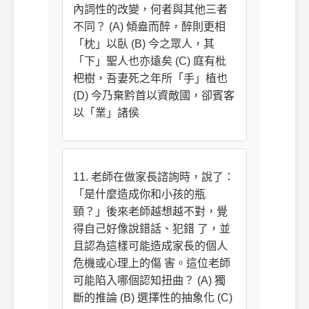
內詞性的改變，何者與其他三者
不同？ (A) 傾盎而醉，醉則更相
「枕」以臥 (B) 今之眾人，其
「下」聖人也亦遠矣 (C) 庭有枇
杷樹，吾妻死之年所「手」植也
(D) 今乃棄黔首以資敵國，卻賓客
以「業」諸侯
11. 老師在做家長諮詢時，說了：
「是什麼造成你和小孩的瓶
頸？」後來老師越想越不對，覺
得自己好像說錯話、犯錯 了，並
且認為這樣可能造成家長的個人
危機或心理上的傷 害。這位老師
可能陷入哪個認知扭曲？ (A) 獨
斷的推論 (B) 選擇性的抽象化 (C)