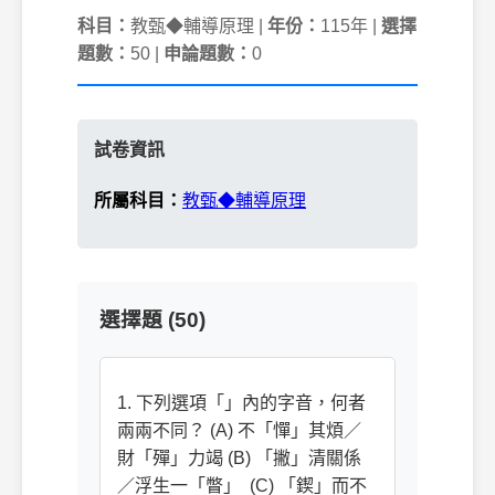
科目：
教甄◆輔導原理 |
年份：
115年 |
選擇
題數：
50 |
申論題數：
0
試卷資訊
所屬科目：
教甄◆輔導原理
選擇題 (50)
1. 下列選項「」內的字音，何者
兩兩不同？ (A) 不「憚」其煩／
財「殫」力竭 (B) 「撇」清關係
／浮生一「瞥」 (C) 「鍥」而不