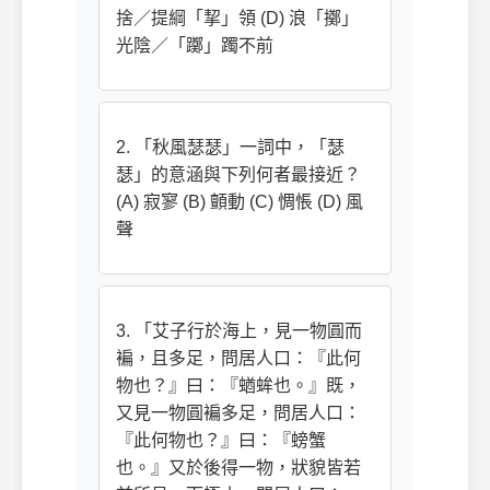
捨／提綱「挈」領 (D) 浪「擲」
光陰／「躑」躅不前
2. 「秋風瑟瑟」一詞中，「瑟
瑟」的意涵與下列何者最接近？
(A) 寂寥 (B) 顫動 (C) 惆悵 (D) 風
聲
3. 「艾子行於海上，見一物圓而
褊，且多足，問居人口：『此何
物也？』曰：『蝤蛑也。』既，
又見一物圓褊多足，問居人口：
『此何物也？』曰：『螃蟹
也。』又於後得一物，狀貌皆若