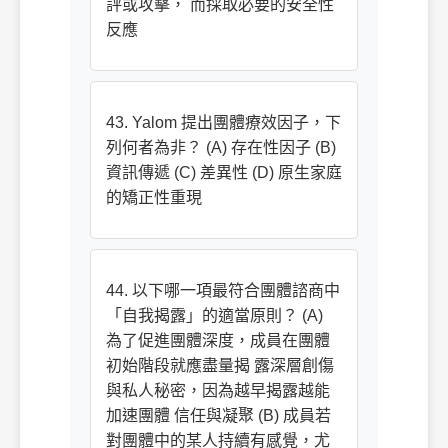
評或攻擊， 而採取必要的安全性
反應
43. Yalom 提出團體療效因子，下
列何者為非？ (A) 存在性因子 (B)
資訊傳遞 (C) 差異性 (D) 原生家庭
的矯正性重現
44. 以下哪一項最符合團體諮商中
「自我揭露」的適當原則？ (A)
為了促進團體深度，成員在團體
初始階段就應盡量揭 露深層創傷
與私人秘密，因為越早揭露越能
加速團體 信任與凝聚 (B) 成員若
對團體中的某人持續有感覺，尤