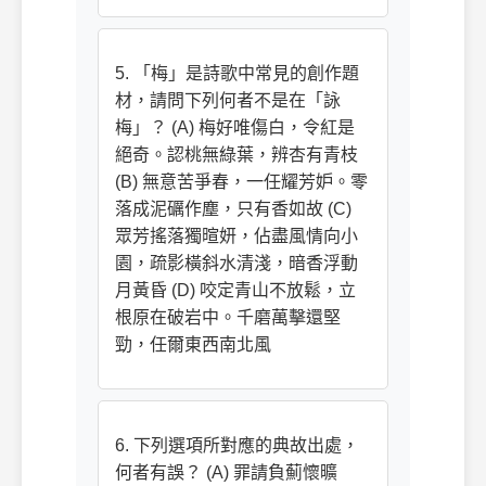
5. 「梅」是詩歌中常見的創作題
材，請問下列何者不是在「詠
梅」？ (A) 梅好唯傷白，令紅是
絕奇。認桃無綠葉，辨杏有青枝
(B) 無意苦爭春，一任耀芳妒。零
落成泥礪作塵，只有香如故 (C)
眾芳搖落獨暄妍，佔盡風情向小
園，疏影橫斜水清淺，暗香浮動
月黃昏 (D) 咬定青山不放鬆，立
根原在破岩中。千磨萬擊還堅
勁，任爾東西南北風
6. 下列選項所對應的典故出處，
何者有誤？ (A) 罪請負薊懷曠