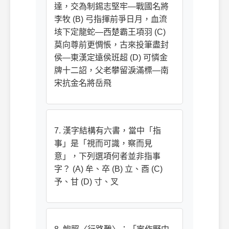
達，交為制錫志堅牢—戰國名將
李牧 (B) 弓指揮前爭日月，血流
垓下定龍蛇—西楚霸王項羽 (C)
莫向尊前更惆悵，古來投筆盡封
侯—東漢定遠侯班超 (D) 可憐金
牌十二詔，父老攀留淚滿標—南
宋抗金名將岳飛
7. 漢字結構有六書，當中「指
事」是「視而可識，察而見
意」，下列選項何者並非指事
字？ (A) 牟、卒 (B) 立、酉 (C)
予、甘 (D) 寸、叉