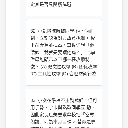
定其是否具閱讀障礙
32. 小凱排隊時被同學不小心碰
到，立刻認為對方故意挑釁， 衝
上前大罵並揮拳。事後仍說「他
活該，我就是要讓他痛。」 此事
件最能顯示以下哪一種攻擊特
徵？ (A) 敵意性攻擊 (B) 關係攻擊
(C) 工具性攻擊 (D) 合理防衛行為
33. 小安在學校不主動說話，但可
用手勢、字卡與熟悉同學互 動，
因此家長焦急要求學校把「當眾
朗讀」列為本月目標。 若你是專