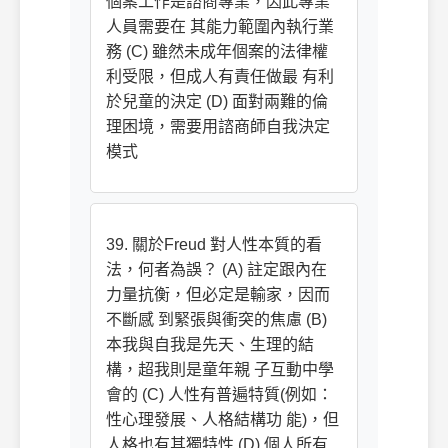
個案工作是諮商專業，因此專業
人員需要在 其能力範圍內執行業
務 (C) 雖然未成年個案的法律權
利受限，但成人有責任做最 有利
於兒童的決定 (D) 面對兩難的倫
理困境，需要用諮商師自我決定
模式
39. 關於Freud 對人性本質的看
法，何者為誤？ (A) 註定跟內在
力量抗衡，但必定是輸家，因而
不斷感 到緊張與衝突的焦慮 (B)
本我與自我是先天、生理的結
構，超我則是童年親 子互動中學
會的 (C) 人性有普遍特質(例如：
性心理發展、人格結構功 能)，但
人格也有其獨特性 (D) 個人所有