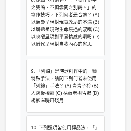
8. 鲍照〈行路難〉：「寧作野中
之雙鳴，不願雲間之別鶴。」的
寫作技巧，下列何者最合適？ (A)
以類疊呈現對現實政局的不滿 (B)
以層遞呈現對生命境遇的感嘆 (C)
以映襯呈現對平實情感的期盼 (D)
以借代呈現對自我內心的省思
9. 「列錦」是詩歌創作中的一種
特殊手法，請問下列何者未使用
「列錦」手法？ (A) 青青子衿 (B)
人跡板橋霜 (C) 枯藤老樹昏鴨 (D)
楊柳岸曉風殘月
10. 下列選項皆使用轉品法，「」