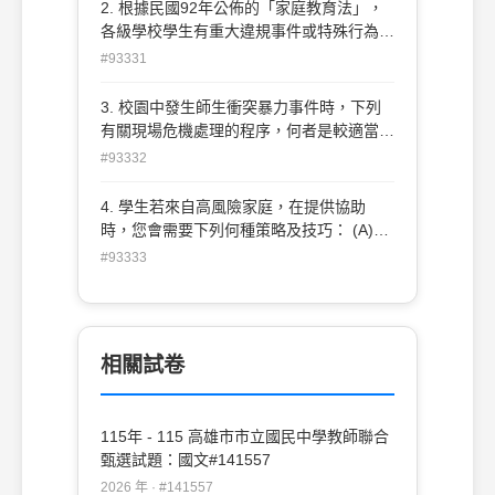
全班學生(B)教師輔導與管教學生時，不得
2. 根據民國92年公佈的「家庭教育法」，
以對學生財產權之侵害(如罰錢等)作為輔導
各級學校學生有重大違規事件或特殊行為
與管教之手段(C)教師輔導與管教學生，不
時，應提供學生家長： (A)家庭教育諮商
#93331
得有體罰學生之行為 (D)教師於執行職務知
(B)警力資源資料 (C)中途學校資料 (D)法律
學生有疑似性侵害犯罪情事者，應取得學生
服務
3. 校園中發生師生衝突暴力事件時，下列
監護人同意後方能向主管機關通報
有關現場危機處理的程序，何者是較適當
的？ (A)隔離當事雙方→疏散圍觀旁人→傷
#93332
患緊急送醫→通知校長家長→指定發言人
(B)隔離當事雙方→通知校長家長→疏散圍
4. 學生若來自高風險家庭，在提供協助
觀旁人→傷患緊急送醫→指定發言人 (C)隔
時，您會需要下列何種策略及技巧： (A)整
離當事雙方→傷患緊急送醫→疏散圍觀旁人
合社區及學校資源輸送至學生家庭 (B)以各
#93333
→通知校長家長→指定發言人 (D)通知校長
種量表施測學生家庭系統，得到正確的評估
家長→隔離當事雙方→傷患緊急送醫→疏散
(C)帶領學生及相關家庭成員參觀社會處及
圍觀旁人→指定發言人
社會福利機構 (D)說服學生被功能完整之家
庭認養
相關試卷
115年 - 115 高雄市市立國民中學教師聯合
甄選試題：國文#141557
2026 年 · #141557