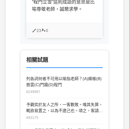
“程門立雪”這則成語的意思是比
喻尊敬老師，誠懇求學。
23
0
相關試題
列各詞何者不可用以喻指老師？(A)絳帳(B)
慈雲(C)門牆(D)程門
#249997
予觀奕於友人之所，一客數敗。嗤其失算，
輒欲易置之，以為不逮己也。頃之，客請與
予對局，予頗易之。甫下數子，客已得先
#93175
手。局將半，予思益苦，而客之智尚有餘。
竟棋數之，客勝予十三子。予赧甚，不能出