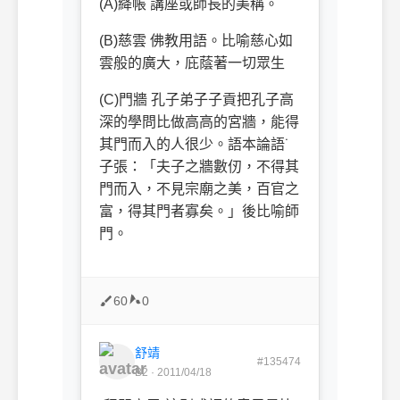
(A)絳帳 講座或師長的美稱。
(B)慈雲
佛教用語。比喻慈心如
雲般的廣大，庇蔭著一切眾生
(C)門牆
孔子弟子子貢把孔子高
深的學問比做高高的宮牆，能得
其門而入的人很少。語本論語˙
子張：「夫子之牆數仞，不得其
門而入，不見宗廟之美，百官之
富，得其門者寡矣。」後比喻師
門。
60
0
舒靖
#135474
B2 · 2011/04/18