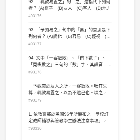
92. 「輒欲易置之」的「之」是指代下列何
一言。後有招予觀奕者，終日默坐而已。
者？ (A)棋子 (B)友人 (C)客人 (D)地方
（錢大昕《奕喻》） 91. 作者「終日默坐而
#93176
已」的原因是： (A)觀棋不語真君子 (B)怕
引起下棋者的不滿 (C)自愧眼高手低 (D)
93. 「予頗易之」句中的「易」的意思是下
下棋人的棋藝太差
列何者？ (A)變化 (B)容易 (C)輕視 (D)
得意
#93177
94. 文中「一客數敗」、「甫下數子」、
「竟棋數之」三句的「數」字，其讀音：
(A)三者都不同 (B)一、二相同 (C)二三
#93178
相同 (D)三者都相同
予觀奕於友人之所，一客數敗。嗤其失
算，輒欲易置之，以為不逮己也。頃之，客
請與予對局，予頗易之。甫下數子，客已得
#93179
先手。局將半，予思益苦，而客之智尚有
餘。竟棋數之，客勝予十三子。予赧甚，不
1. 依教育部於民國96年所頒布之「學校訂
能出一言。後有招予觀奕者，終日默坐而
定教師輔導與管教學生辦法注意事項」，下
已。（錢大昕《奕喻》） 本文寫作的主旨
列哪項敘述是錯誤的： (A)教師輔導與管教
#93330
是下列何者？ (A)觀棋不語 (B)知難行易
學生時，不得因個人或少數人之錯誤而處罰
(C)知易行難 (D)見人之失易