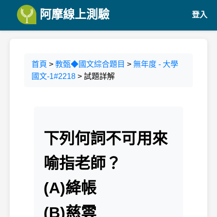
阿摩線上測驗
登入
首頁
>
教甄◆國文綜合題目
>
無年度 - 大學
國文-1#2218
> 試題詳解
下列何詞不可用來
喻指老師？
(A)絳帳
(B)慈雲