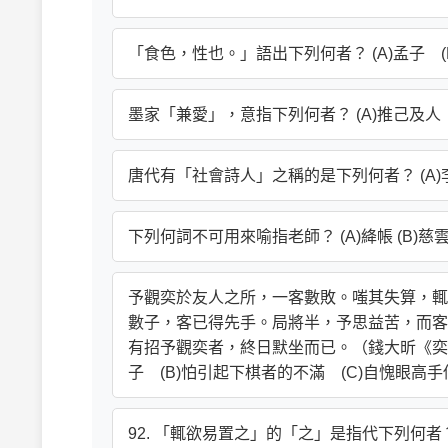
「食色，性也。」語出下列何者？ (A)孟子 (B
墨家「兼愛」，意指下列何者？ (A)推己及人 
唐代有「社會詩人」之稱的是下列何者？ (A)李白
下列何詞不可用來喻指老師？ (A)絳帳 (B)慈雲 
予觀奕於友人之所，一客數敗。嗤其失算，輒
數子，客已得先手。局將半，予思益苦，而客
有招予觀奕者，終日默坐而已。（錢大昕《奕喻》
子 (B)怕引起下棋者的不滿 (C)自愧眼高手
92. 「輒欲易置之」的「之」是指代下列何者？ (