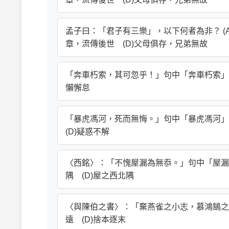
孟子曰：「君子有三樂」，以下何者為非？ (A
章，流傳後世 (D)父母俱存，兄弟無故
「奔車朽索，其可忽乎！」句中「奔車朽索」意謂下
懶懈怠
「暴虎馮河，死而無悔。」句中「暴虎馮河」意
(D)疑惑不解
〈西銘〉：「不愧屋漏為無忝。」句中「屋漏」是
隅 (D)屋之西北隅
〈與陳伯之書〉：「棄燕雀之小志，慕鴻鵠之高翔
遠 (D)捨本逐末