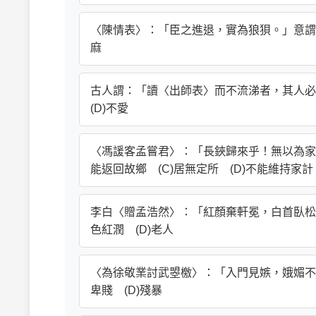
〈陳情表〉：「臣之進退，實為狼狽。」意謂下列何
麻
古人謂：「讀〈出師表〉而不流涕者，其人必□
(D)不愛
〈馮諼客孟嘗君〉：「長鋏歸來乎！無以為家！
能返回故鄉 (C)居無定所 (D)不能維持家計
李白〈贈孟浩然〉：「紅顏棄軒冕，白首臥松雲。
色紅潤 (D)老人
〈為徐敬業討武曌檄〉：「入門見嫉，娥媚不肯讓
卑賤 (D)殘暴