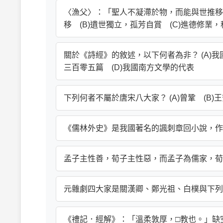
〈漁父〉：「聖人不凝滯於物，而能與世推移
移 (B)遺世獨立，孤芳自賞 (C)進德修業
關於《詩經》的敘述，以下何者為非？ (A)我
三百零五篇 (D)我國南方文學的代表
下列何者不屬於唐宋八大家？ (A)曾鞏 (B)王
《儒林外史》是我國著名的諷刺章回小說，作者是下
孟子主性善，荀子主性惡，而孟子為儒家，荀子為下
元雜劇四大家是關漢卿、鄭光祖、白樸與下列何者？
《禮記．經解》：「溫柔敦厚，□教也。」缺空的字