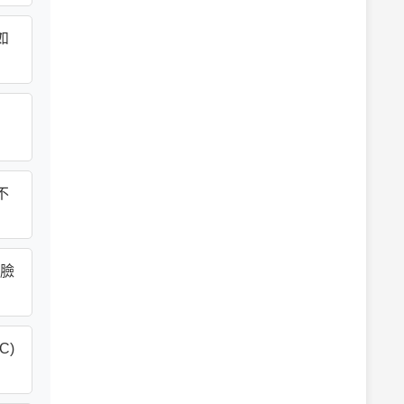
如
仁
不
)臉
C)