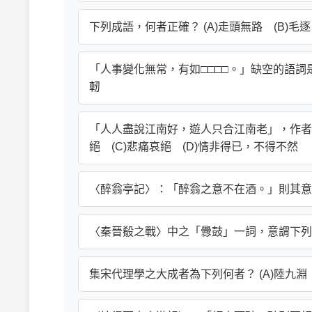
下列成語，何者正確？ (A)走頭無路 (B)毛逐
「人事變化無常，有如□□□□。」缺空的語詞是下
軔
「人人盡說江南好，遊人只合江南老」，作者在
絕 (C)悲痛哀絕 (D)情非得已，不得不然
〈醉翁亭記〉：「醉翁之意不在酒。」則其意在於下
〈秦晉殽之戰〉中之「釁鼓」一詞，意謂下列何者？
集宋代理學之大成者為下列何者？ (A)陸九淵 (