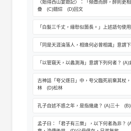
〈始得西山宴遊記〉：「傾壺而醉，醉則更相枕
疊 (C)錯綜 (D)回文
「白髮三千丈，緣愁似箇長。」上述語句使用何種修
「同是天涯淪落人，相逢何必曾相識」意謂下列何者
「以管窺天，以蠡測海」意謂下列何者？ (A)貪
古神話「夸父逐日」中，夸父臨死前棄其杖，化為
林 (D)松林
孔子自述不惑之年，是指幾歲？ (A)三十 (B)
孟子曰：「君子有三樂」，以下何者為非？ (A
章，流傳後世 (D)父母俱存，兄弟無故