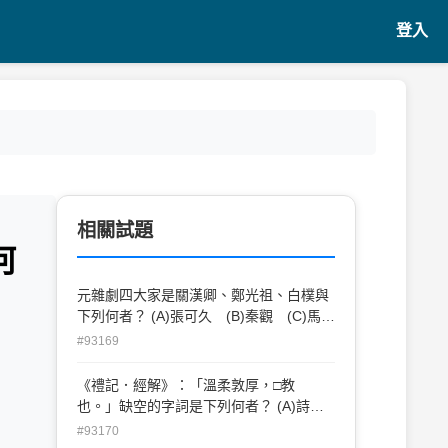
登入
相關試題
何
元雜劇四大家是關漢卿、鄭光祖、白樸與
下列何者？ (A)張可久 (B)秦觀 (C)馬致
遠 (D)周邦彥
#93169
《禮記．經解》：「溫柔敦厚，□教
也。」缺空的字詞是下列何者？ (A)詩
(B)書 (C)禮 (D)易
#93170