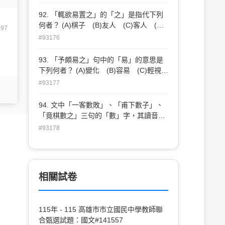
已得先手。局將半，予思益苦，而客之智
尚有餘。竟棋數之，客勝予十三子。予赧
92. 「輒欲易置之」的「之」是指代下列
甚，不能出一言。後有招予觀奕者，終日
何者？ (A)棋子 (B)友人 (C)客人 (D)
497
默坐而已。（錢大昕《奕喻》） 91. 作者
地方
#93176
「終日默坐而已」的原因是： (A)觀棋不
語真君子 (B)怕引起下棋者的不滿 (C)
93. 「予頗易之」句中的「易」的意思是
自愧眼高手低 (D)下棋人的棋藝太差
下列何者？ (A)變化 (B)容易 (C)輕視
(D)得意
#93177
94. 文中「一客數敗」、「甫下數子」、
「竟棋數之」三句的「數」字，其讀音：
(A)三者都不同 (B)一、二相同 (C)二三
#93178
相同 (D)三者都相同
相關試卷
115年 - 115 高雄市市立國民中學教師聯
合甄選試題：國文#141557