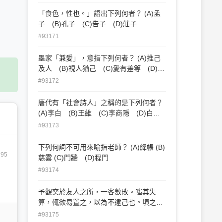
「食色，性也。」語出下列何者？ (A)孟
子 (B)孔子 (C)告子 (D)莊子
#93171
墨家「兼愛」，意指下列何者？ (A)推己
及人 (B)視人猶己 (C)愛有差等 (D)擇
善固執
#93172
唐代有「社會詩人」之稱的是下列何者？
(A)李白 (B)王維 (C)李商隱 (D)白居
易
#93173
下列何詞不可用來喻指老師？ (A)絳帳 (B)
795
慈雲 (C)門牆 (D)程門
#93174
予觀奕於友人之所，一客數敗。嗤其失
算，輒欲易置之，以為不逮己也。頃之，
客請與予對局，予頗易之。甫下數子，客
#93175