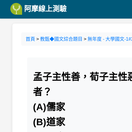
阿摩線上測驗
首頁
>
教甄◆國文綜合題目
>
無年度 - 大學國文-1#
孟子主性善，荀子主性
者？
(A)儒家
(B)道家