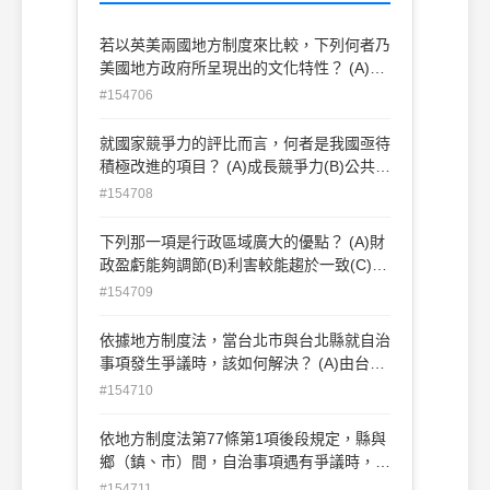
若以英美兩國地方制度來比較，下列何者乃
美國地方政府所呈現出的文化特性？ (A)穩
定性(B)封閉性(C)一元性(D)實驗性
#154706
就國家競爭力的評比而言，何者是我國亟待
積極改進的項目？ (A)成長競爭力(B)公共制
度(C)商業競爭力(D)總體經濟環境
#154708
下列那一項是行政區域廣大的優點？ (A)財
政盈虧能夠調節(B)利害較能趨於一致(C)較
能發揮團結力量(D)利於民權訓練
#154709
依據地方制度法，當台北市與台北縣就自治
事項發生爭議時，該如何解決？ (A)由台北
市議會與台北縣議會合組協議會解決(B)由
#154710
台北市長與台北縣長進行首長會議解決 (C)
由行政院解決(D)由台北市長與台灣省主席
依地方制度法第77條第1項後段規定，縣與
協商解決
鄉（鎮、市）間，自治事項遇有爭議時，由
何機關會同中央各該主管機關解決之？ (A)
#154711