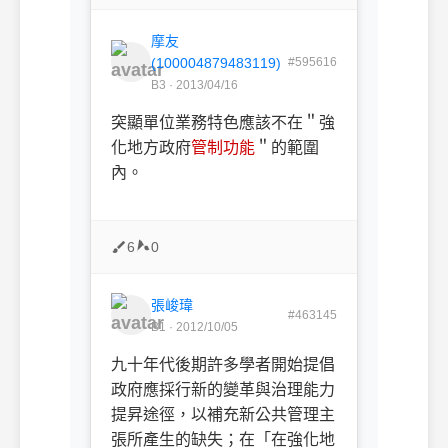
摩友
(100004879483119)
#595616
B3 · 2013/04/16
突顯單位業務特色應該不在＂強
化地方政府
管制功能
＂的範圍
內。
6
0
張峻瑋
#463145
B1 · 2012/10/05
九十年代後期許多學者開始提倡
政府應採行新的變革與治理能力
提昇途徑，以補充新公共管理主
張所產生的缺失；在「在強化地