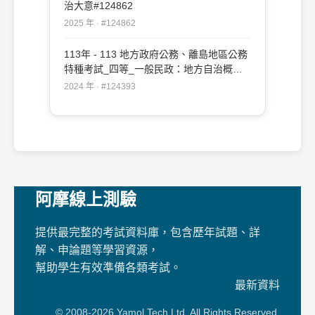
治大意#124862
2025 年 · #124862
113年 - 113 地方政府公務、離島地區公務
特種考試_四等_一般民政：地方自治概要
#124393
2024 年 · #124393
阿摩線上測驗
提供最完整的考試資料庫，包含歷年試題、詳
解、申論題等學習資源，
幫助學生有效準備各類考試。
最新資料
© 2008-2026 Yamol Tech Ltd. All Rights Reserved.