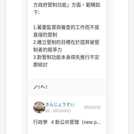
方政府管制功能」方面，範疇如
下
:
1.著重監督與複查的工作而不是
直接的管制
2.確立管制的目標在於提昇被管
制者的競爭力
3.對管制功能本身得失進行不定
期檢討
0
2
きんじょうすい
#5103151
B5 · 2021/09/21
行政學 4 新公共管理（new p...