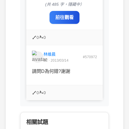
(共 485 字，隱藏中）
前往觀看
0
0
林維晨
#570972
B2 · 2013/03/14
請問D為何錯?謝謝
0
0
相關試題