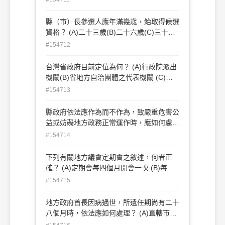
行政院(B)內政部(C)司法院(D)考試院
縣（市）長參選人應年滿幾歲，始取得候選
資格？ (A)二十三歲(B)二十六歲(C)三十歲
(D)三十五歲
#154712
台灣省政府目前定位為何？ (A)行政院派出
機關(B)省地方自治團體之代表機關 (C)直
轄市之監督機關(D)鄉鎮市之監督機關
#154713
縣政府依法應作為而不作為，致嚴重危害公
益或妨礙地方政務正常運作時，應如何處
理？ (A)停止縣長職務(B)解除縣長職務 (C)
#154714
由中央各該主管機關代行處理(D)送監察院
調查糾正、糾舉或彈劾
下列有關地方議會定期會之敘述，何者正
確？ (A)定期會每四個月開會一次 (B)每次
會期包括例假日或停會在內，台北市議會不
#154715
得超過70日 (C)每次會期包括例假日或停會
在內，桃園縣議會不得超過30日 (D)每次會
地方政府首長因病過世，所遺任期尚有二十
期包括例假日或停會在內，魚池鄉民代表會
八個月時，依法應如何處理？ (A)直轄市市
不得超過12日
長由行政院派員代理至該屆任期屆滿為止